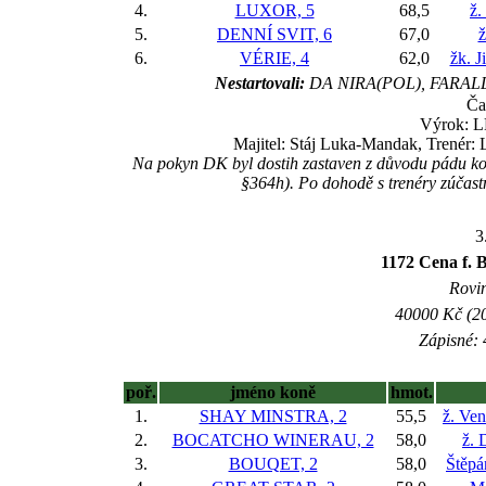
4.
LUXOR, 5
68,5
ž.
5.
DENNÍ SVIT, 6
67,0
ž
6.
VÉRIE, 4
62,0
žk. J
Nestartovali:
DA NIRA(POL), FARAL
Ča
Výrok: L
Majitel: Stáj Luka-Mandak, Trenér: 
Na pokyn DK byl dostih zastaven z důvodu pádu kon
§364h). Po dohodě s trenéry zúčast
3
1172 Cena f. 
Rovin
40000 Kč (20
Zápisné: 
poř.
jméno koně
hmot.
1.
SHAY MINSTRA, 2
55,5
ž. Ve
2.
BOCATCHO WINERAU, 2
58,0
ž. 
3.
BOUQET, 2
58,0
Štěpá