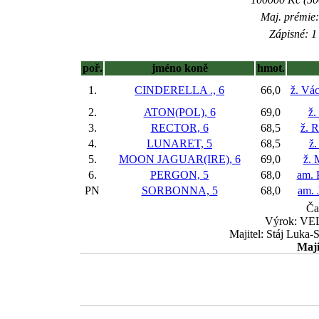
Maj. prémie:
Zápisné: 1 
poř.
jméno koně
hmot.
1.
CINDERELLA ., 6
66,0
ž. Vác
2.
ATON(POL), 6
69,0
ž.
3.
RECTOR, 6
68,5
ž. 
4.
LUNARET, 5
68,5
ž.
5.
MOON JAGUAR(IRE), 6
69,0
ž. 
6.
PERGON, 5
68,0
am. 
PN
SORBONNA, 5
68,0
am. 
Ča
Výrok: VEL
Majitel: Stáj Luka-S
Maji