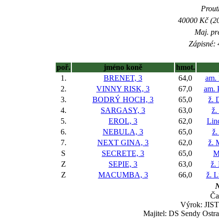
Prout
40000 Kč (20
Maj. pr
Zápisné: 
poř.
jméno koně
hmot.
1.
BRENET, 3
64,0
am. 
2.
VINNY RISK, 3
67,0
am. 
3.
BODRÝ HOCH, 3
65,0
ž. 
4.
SARGASY, 3
63,0
ž.
5.
EROL, 3
62,0
Lin
6.
NEBULA, 3
65,0
ž.
7.
NEXT GINA, 3
62,0
ž. 
S
SECRETE, 3
65,0
M
Z
SEPIE, 3
63,0
ž.
Z
MACUMBA, 3
66,0
ž. 
N
Ča
Výrok: JISTĚ
Majitel: DS Sendy Ostrav