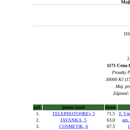
Maji
DS
2
1171 Cena f
Proutky IV
30000 Kč (15
Maj. pr
Zápisné: 
poř.
jméno koně
hmot.
1.
TELEPHOTO(IRE), 5
71,5
ž. Vá
2.
JAVANKA, 5
63,0
am. 
3.
COSMETIK, 6
67,5