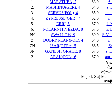
1.
MARATHEA, 7
68,0
ž.
2.
MASHINU(GER), 4
64,0
ž. 
3.
SERVUS(POL), 4
65,0
am. 
4.
ZYPRESSE(GER), 4
62,0
ž.
5.
ERRI, 5
67,0
ž. 
6.
POLÁRNÍ HVĚZDA, 8
67,5
ž. 
PN
SWALLOW, 9
69,0
ž. Vác
Z
DOBRY PLAN(POL), 4
64,0
ž.
ZN
ISAR(GER*), 5
66,5
Z
SN
GANESH GRACE, 8
67,5
ž. 
Z
ARAK(POL), 6
67,0
am.
Nes
Ča
Výrok:
Majitel: Stáj Meran
Maji