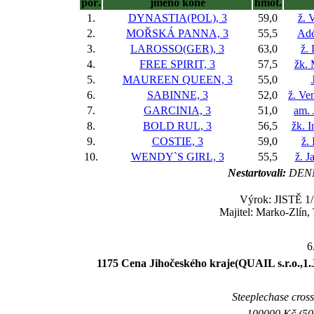
poř.
jméno koně
hmot.
1.
DYNASTIA(POL), 3
59,0
ž. 
2.
MOŘSKÁ PANNA, 3
55,5
Adé
3.
LAROSSO(GER), 3
63,0
ž.
4.
FREE SPIRIT, 3
57,5
žk. 
5.
MAUREEN QUEEN, 3
55,0
6.
SABINNE, 3
52,0
ž. Ve
7.
GARCINIA, 3
51,0
am.
8.
BOLD RUL, 3
56,5
žk. 
9.
COSTIE, 3
59,0
ž.
10.
WENDY`S GIRL, 3
55,5
ž. J
Nestartovali:
DENN
Výrok: JISTĚ 1/2
Majitel: Marko-Zlín,
6
1175 Cena Jihočeského kraje(QUAIL s.r.o.,
Steeplechase crossc
100000 Kč (500