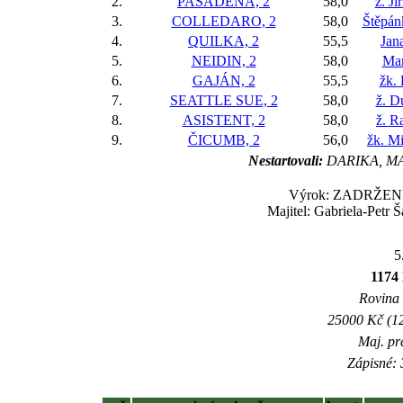
2.
PASADENA, 2
58,0
ž. Ji
3.
COLLEDARO, 2
58,0
Štěpán
4.
QUILKA, 2
55,5
Jan
5.
NEIDIN, 2
58,0
Mar
6.
GAJÁN, 2
55,5
žk.
7.
SEATTLE SUE, 2
58,0
ž. D
8.
ASISTENT, 2
58,0
ž. R
9.
ČICUMB, 2
56,0
žk. Mi
Nestartovali:
DARIKA, M
Výrok: ZADRŽENĚ 9-
Majitel: Gabriela-Petr 
5
1174
Rovina 
25000 Kč (12
Maj. pr
Zápisné: 