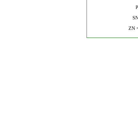
P
SN
ZN =