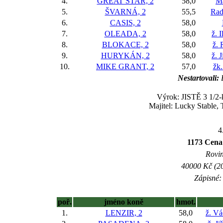
4.
GREAT STAR, 2
58,0
M
5.
ŠVARNÁ, 2
55,5
Rad
6.
CASIS, 2
58,0
7.
OLEADA, 2
58,0
ž. 
8.
BLOKACE, 2
58,0
ž. 
9.
HURYKÁN, 2
58,0
ž. 
10.
MIKE GRANT, 2
57,0
žk.
Nestartovali:
Výrok: JISTĚ 3 1/2-k
Majitel: Lucky Stable,
4
1173 Cena 
Rovin
40000 Kč (20
Zápisné: 
poř.
jméno koně
hmot.
1.
LENZIR, 2
58,0
ž. Vá