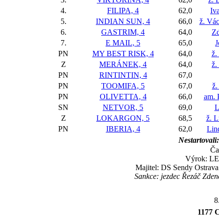
4.
FILIPA, 4
62,0
Iv
5.
INDIAN SUN, 4
66,0
ž. Vác
6.
GASTRIM, 4
64,0
Z
7.
E MAIL, 5
65,0
J
PN
MY BEST RISK, 4
64,0
ž.
Z
MERÁNEK, 4
64,0
ž.
PN
RINTINTIN, 4
67,0
PN
TOOMIFA, 5
67,0
ž.
PN
OLIVETTA, 4
66,0
am. 
SN
NETVOR, 5
69,0
L
Z
LOKARGON, 5
68,5
ž. 
PN
IBERIA, 4
62,0
Lin
Nestartovali:
Ča
Výrok: LEH
Majitel: DS Sendy Ostrava 
Sankce: jezdec Řezáč Zden
8
1177 