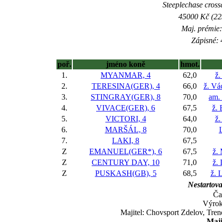
Steeplechase crossc
45000 Kč (225
Maj. prémie:
Zápisné: 
poř.
jméno koně
hmot.
1.
MYANMAR, 4
62,0
ž.
2.
TERESINA(GER), 4
66,0
ž. Vá
3.
STINGRAY(GER), 8
70,0
am. 
4.
VIVACE(GER), 6
67,5
ž. 
5.
VICTORI, 4
64,0
ž.
6.
MARŠÁL, 8
70,0
7.
LAKI, 8
67,5
Z
EMANUEL(GER*), 6
67,5
ž.
Z
CENTURY DAY, 10
71,0
ž.
Z
PUSKASH(GB), 5
68,5
ž. 
Nestartova
Ča
Výrok
Majitel: Chovsport Zdelov, Tre
Maji