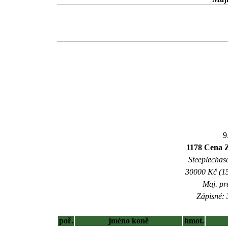
9
1178 Cena
Steeplechase
30000 Kč (15
Maj. pr
Zápisné: 
poř.
jméno koně
hmot.