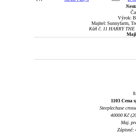
Nesta
Ča
Výrok: B
Majitel: Sunnyfarm, Tr
Kůň č. 11 HARRY THE B
Maji
8
1103 Cena sp
Steeplechase crossc
40000 Kč (20
Maj. pr
Zápisné: 