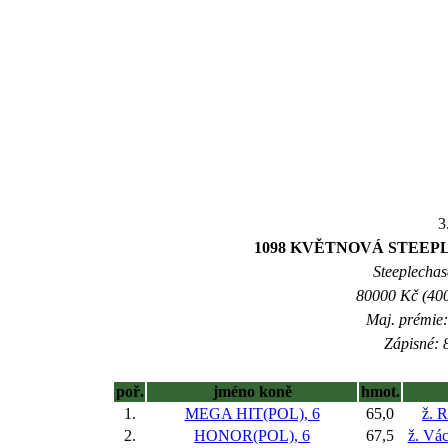
3
1098 KVĚTNOVÁ STEEP
Steeplechase
80000 Kč (400
Maj. prémie:
Zápisné: 8
poř.
jméno koně
hmot.
1.
MEGA HIT(POL), 6
65,0
ž. 
2.
HONOR(POL), 6
67,5
ž. Vác