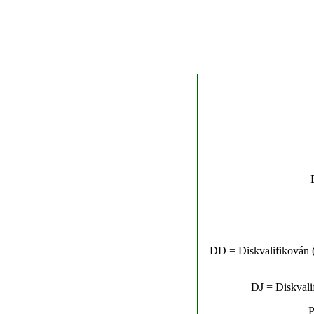
DD = Diskvalifikován (n
DJ = Diskvalif
P