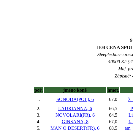
9
1104 CENA SP
Steeplechase crossc
40000 Kč (20
Maj. pr
Zápisné: 
poř.
jméno koně
hmot.
1.
SONODA(POL), 6
67,0
ž.
2.
LAURIANNA, 6
66,5
P
3.
NOVOLARI(FR), 6
64,5
Li
4.
GINSANA, 8
67,0
ž.
5.
MAN O DESERT(FR), 6
68,5
am. 