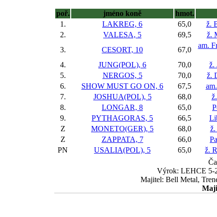
poř.
jméno koně
hmot.
1.
LAKREG, 6
65,0
ž. 
2.
VALESA, 5
69,5
ž. 
am. F
3.
CESORT, 10
67,0
4.
JUNG(POL), 6
70,0
ž.
5.
NERGOS, 5
70,0
ž. 
6.
SHOW MUST GO ON, 6
67,5
am.
7.
JOSHUA(POL), 5
68,0
ž
8.
LONGAR, 8
65,0
P
9.
PYTHAGORAS, 5
66,5
Li
Z
MONETO(GER), 5
68,0
ž.
Z
ZAPPATA, 7
66,0
Pa
PN
USALIA(POL), 5
65,0
ž. 
Ča
Výrok: LEHCE 5-2 1
Majitel: Bell Metal, Tr
Maji