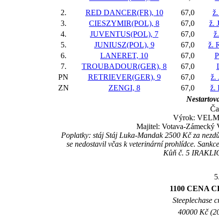
2.
RED DANCER(FR), 10
67,0
ž.
3.
CIESZYMIR(POL), 8
67,0
ž. 
4.
JUVENTUS(POL), 7
67,0
ž
5.
JUNIUSZ(POL), 9
67,0
ž. 
6.
LANERET, 10
67,0
P
7.
TROUBADOUR(GER), 8
67,0
PN
RETRIEVER(GER), 9
67,0
ž.
ZN
ZENGI, 8
67,0
ž.
Nestartova
Ča
Výrok: VELMI
Majitel: Votava-Zámecký 
Poplatky: stáj Stáj Luka-Mandak 2500 Kč za nez
se nedostavil včas k veterinární prohlídce. San
Kůň č. 5 IRAKLIO
5
1100 CENA CH
Steeplechase c
40000 Kč (20