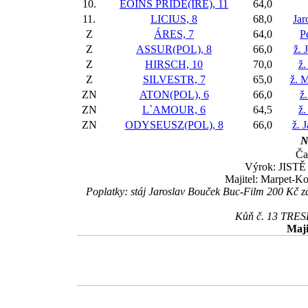
10.
EOINS PRIDE(IRE), 11
64,0
11.
LICIUS, 8
68,0
Jar
Z
ÁRES, 7
64,0
P
Z
ASSUR(POL), 8
66,0
ž. 
Z
HIRSCH, 10
70,0
ž.
Z
SILVESTR, 7
65,0
ž. 
ZN
ATON(POL), 6
66,0
ž.
ZN
L`AMOUR, 6
64,5
ž.
ZN
ODYSEUSZ(POL), 8
66,0
ž. 
N
Ča
Výrok: JISTĚ 1
Majitel: Marpet-Ko
Poplatky: stáj Jaroslav Bouček Buc-Film 200 K
Kůň č. 13 TRESH
Maji