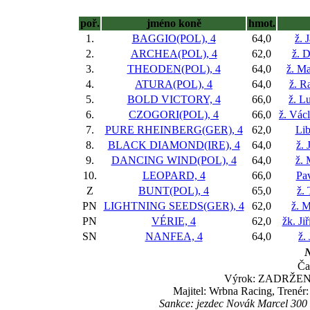
poř.
jméno koně
hmot.
1.
BAGGIO(POL), 4
64,0
ž. 
2.
ARCHEA(POL), 4
62,0
ž. 
3.
THEODEN(POL), 4
64,0
ž. M
4.
ATURA(POL), 4
64,0
ž. R
5.
BOLD VICTORY, 4
66,0
ž. L
6.
CZOGORI(POL), 4
66,0
ž. Vác
7.
PURE RHEINBERG(GER), 4
62,0
Li
8.
BLACK DIAMOND(IRE), 4
64,0
ž. 
9.
DANCING WIND(POL), 4
64,0
ž. 
10.
LEOPARD, 4
66,0
Pav
Z
BUNT(POL), 4
65,0
ž.
PN
LIGHTNING SEEDS(GER), 4
62,0
ž. 
PN
VÉRIE, 4
62,0
žk. Ji
SN
NANFEA, 4
64,0
ž.
N
Ča
Výrok: ZADRŽENĚ 9
Majitel: Wrbna Racing, Trené
Sankce: jezdec Novák Marcel 300 