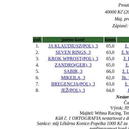
Prout
40000 Kč (20
Maj. pr
Zápisné: 
poř.
jméno koně
hmot.
1.
JA KLAUDIUSZ(POL), 3
65,0
ž.
2.
SEVEN RINGS, 3
63,0
ž. 
3.
KROK WPROST(POL), 3
65,0
ž.
4.
ZANDRO(GER), 3
65,0
ž.
5.
SABIR, 3
66,0
ž. 
6.
MIKEILA, 3
62,0
žk.
7.
BREGENCJA(POL), 3
63,0
ž.
8.
JEŽ(POL), 3
64,0
Nestart
Ča
Výrok: JI
Majitel: Wrbna Racing, Tr
Kůň č. 1 ORTOGRAFIA nestartoval z dův
Sankce: stáj Lékárna Konice-Popelka 1000 Kč za 
nepřipravenost koně