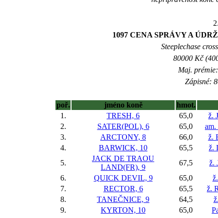
2
1097 CENA SPRÁVY A ÚDRŽB
Steeplechase crossc
80000 Kč (400
Maj. prémie:
Zápisné: 8
poř.
jméno koně
hmot.
1.
TRESH, 6
65,0
ž. 
2.
SATER(POL), 6
65,0
am.
3.
ARCTONY, 8
66,0
ž. 
4.
BARWICK, 10
65,5
ž.
JACK DE TRAOU
5.
67,5
ž.
LAND(FR), 9
6.
QUICK DEVIL, 9
65,0
ž
7.
RECTOR, 6
65,5
ž. 
8.
TANEČNICE, 9
64,5
ž
9.
KYRTON, 10
65,0
Pa