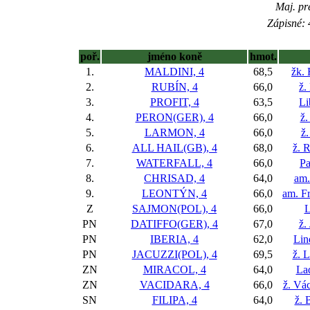
Maj. pr
Zápisné: 
poř.
jméno koně
hmot.
1.
MALDINI, 4
68,5
žk. 
2.
RUBÍN, 4
66,0
ž.
3.
PROFIT, 4
63,5
Li
4.
PERON(GER), 4
66,0
ž.
5.
LARMON, 4
66,0
ž
6.
ALL HAIL(GB), 4
68,0
ž. 
7.
WATERFALL, 4
66,0
Pa
8.
CHRISAD, 4
64,0
am.
9.
LEONTÝN, 4
66,0
am. F
Z
SAJMON(POL), 4
66,0
L
PN
DATIFFO(GER), 4
67,0
ž.
PN
IBERIA, 4
62,0
Lin
PN
JACUZZI(POL), 4
69,5
ž. 
ZN
MIRACOL, 4
64,0
La
ZN
VACIDARA, 4
66,0
ž. Vác
SN
FILIPA, 4
64,0
ž. 