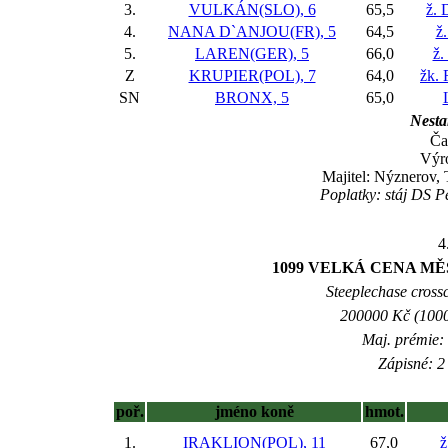
3.
VULKÁN(SLO), 6
65,5
ž. 
4.
NANA D`ANJOU(FR), 5
64,5
ž
5.
LAREN(GER), 5
66,0
ž.
Z
KRUPIER(POL), 7
64,0
žk. 
SN
BRONX, 5
65,0
Nestar
Ča
Výr
Majitel: Nýznerov, 
Poplatky: stáj DS P
4
1099 VELKÁ CENA MĚSTA
Steeplechase crossc
200000 Kč (1000
Maj. prémie:
Zápisné: 2 
poř.
jméno koně
hmot.
1.
IRAKLION(POL), 11
67,0
ž