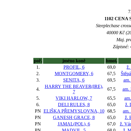
7
1102 CENA
Steeplechase crossc
40000 Kč (20
Maj. pr
Zápisné: 
poř.
jméno koně
hmot.
1.
PROFIL, 6
69,0
ž.
2.
MONTGOMERY, 6
67,5
Štěp
3.
SENITA, 6
69,5
am.
HARRY THE BEAVER(IRE),
4.
67,5
am. 
7
5.
VIKI HARLOW, 7
65,5
am.
6.
DELI RULES, 8
65,0
ž.
PN
ELIŠKA PŘEMYSLOVNA, 10
68,5
am. 
PN
GANESH GRACE, 8
65,0
ž. 
PN
JAMAL(POL), 6
67,0
ž. Vá
PN
MADVIL, 5
68,0
ž. 