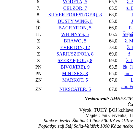
6.
VODETA, 5
65,5
ž.
7.
CELZOR, 7
65,5
ž. 
8.
SILVER FOREST(GER), 8
68,0
9.
DUSTY WING, 8
65,0
10.
BAGRATION, 5
66,0
Pa
11.
WHINNYS, 5
66,5
Štěp
Z
BRAWO, 5
64,0
ž. 
Z
EVERTON, 12
73,0
ž.
Z
SARIUSZ(POL), 8
69,0
ž.
Z
SZERYF(POL), 8
69,0
ž. 
PN
BIVOJ(IRE), 9
63,5
žk. J
PN
MINI SEX, 8
65,0
am. 
ZN
MARKOT, 5
67,0
L
am. F
ZN
NIKSCATER, 5
67,0
Nestartovali:
AMNESTIE,
Ča
Výrok: TUHÝ BOJ kr.hlava-4 
Majitel: Jan Červenka, T
Sankce: jezdec Šimůnek Libor 500 Kč za křižová
Poplatky: stáj Stáj Soňa-Valášek 1000 Kč za nedo