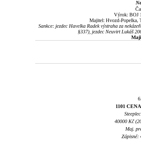
Ne
Ča
Výrok: BOJ 1 
Majitel: Hvozd-Popelka, T
Sankce: jezdec Havelka Radek výstraha za nekázeň 
§337), jezdec Neuvirt Lukáš 2
Maji
6
1101 CEN
Steeplec
40000 Kč (20
Maj. pr
Zápisné: 