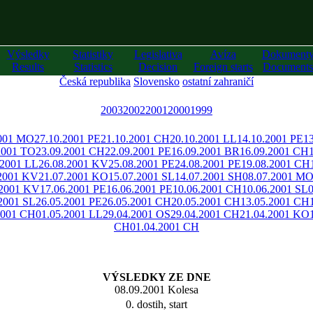
Výsledky
Statistiky
Legislativa
Avíza
Dokument
Results
Statistics
Decision
Foreign starts
Documents
Česká republika
Slovensko
ostatní zahraničí
2003
2002
2001
2000
1999
2001 MO
27.10.2001 PE
21.10.2001 CH
20.10.2001 LL
14.10.2001 PE
1
2001 TO
23.09.2001 CH
22.09.2001 PE
16.09.2001 BR
16.09.2001 CH
.2001 LL
26.08.2001 KV
25.08.2001 PE
24.08.2001 PE
19.08.2001 CH
.2001 KV
21.07.2001 KO
15.07.2001 SL
14.07.2001 SH
08.07.2001 M
.2001 KV
17.06.2001 PE
16.06.2001 PE
10.06.2001 CH
10.06.2001 SL
2001 SL
26.05.2001 PE
26.05.2001 CH
20.05.2001 CH
13.05.2001 CH
2001 CH
01.05.2001 LL
29.04.2001 OS
29.04.2001 CH
21.04.2001 KO
CH
01.04.2001 CH
VÝSLEDKY ZE DNE
08.09.2001 Kolesa
0. dostih, start