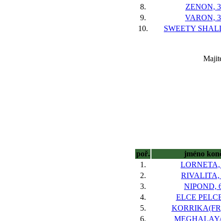
8.
ZENON, 3
9.
VARON, 3
10.
SWEETY SHALL
Majit
poř.
jméno kon
1.
LORNETA,
2.
RIVALITA,
3.
NIPOND, 
4.
ELCE PELCE
5.
KORRIKA(FR)
6.
MEGHALAYA