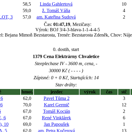
58,5
Linda Gahlertová
10
59,0
ž. Tomáš Váňa
4
OT, 3
57,0
am. Kateřina Sudová
2
Čas:
01:47,19
, Mezičasy:
Výrok: BOJ 3/4-3-hlava-1-1-4-4-5
el: Bejana Mimoň Bezstarosta, Trenér: Bezstarosta Zdeněk, Chov: Náje
0. dostih, start
1379 Cena Elektrárny Chvaletice
Steeplechase IV - 3600 m, cena, -
30000 Kč ( - - - - )
Zápisné: 0 + 0 Kč, Startujících: 14
Stav dráhy:
ě
hmot.
jezdec
výrok
čas
stč
 6
62,0
Pavel Tůma 2
3
 6
70,0
Karel Germič
12
6
67,0
Tomáš Kocián
2
, 6
67,0
René Vinklárek
6
, 10
69,0
Jan Papoušek
1
, 5
62,0
am. Petra Kučerová
13