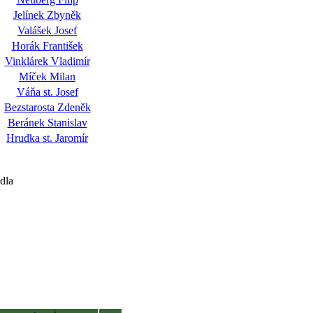
Jelínek Zbyněk
Valášek Josef
Horák František
Vinklárek Vladimír
Míček Milan
Váňa st. Josef
Bezstarosta Zdeněk
Beránek Stanislav
Hrudka st. Jaromír
dla