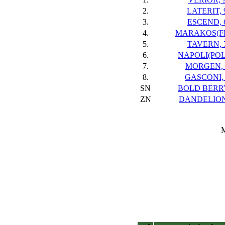
2.
LATERIT, 
3.
ESCEND, 
4.
MARAKOS(FR
5.
TAVERN, 
6.
NAPOLI(POL)
7.
MORGEN, 
8.
GASCONI,
SN
BOLD BERRY
ZN
DANDELION
M