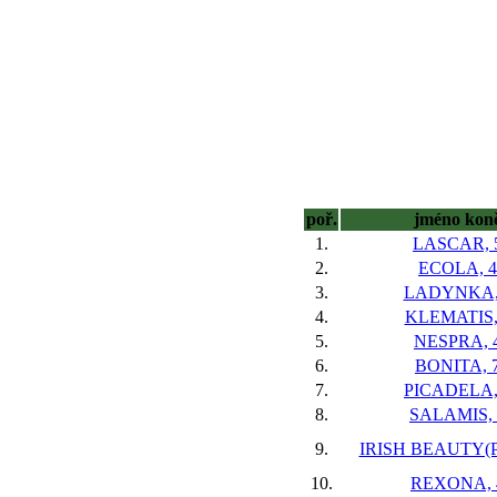
poř.
jméno kon
1.
LASCAR, 
2.
ECOLA, 4
3.
LADYNKA,
4.
KLEMATIS,
5.
NESPRA, 
6.
BONITA, 
7.
PICADELA,
8.
SALAMIS, 
9.
IRISH BEAUTY(P
10.
REXONA, 