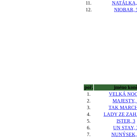
11.
NATÁLKA,
12.
NIOBAR, 
poř.
jméno kon
1.
VELKÁ NOC
2.
MAJESTY, 
3.
TAK MARCH
4.
LADY ZE ZAHÁ
5.
ISTER, 3
6.
UN STAY, 
7.
NUNÝSEK,