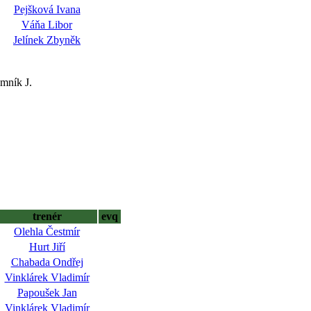
Pejšková Ivana
Váňa Libor
Jelínek Zbyněk
mník J.
trenér
evq
Olehla Čestmír
Hurt Jiří
Chabada Ondřej
Vinklárek Vladimír
Papoušek Jan
Vinklárek Vladimír