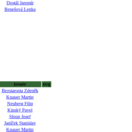
Dostál Jaromír
Benešová Lenka
trenér
evq
Bezstarosta Zdeněk
Knauer Martin
Neuberg Filip
Kinský Pavel
Sloup Josef
Janíček Stanislav
Knauer Martin