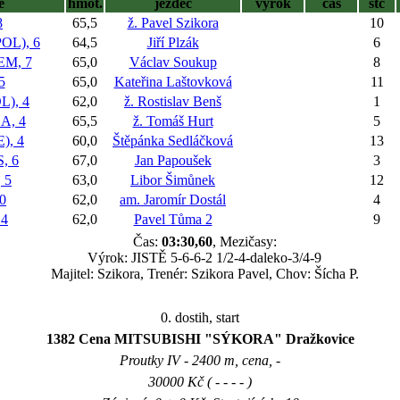
ě
hmot.
jezdec
výrok
čas
stč
8
65,5
ž. Pavel Szikora
10
L), 6
64,5
Jiří Plzák
6
M, 7
65,0
Václav Soukup
8
5
65,0
Kateřina Laštovková
11
), 4
62,0
ž. Rostislav Benš
1
, 4
65,5
ž. Tomáš Hurt
5
), 4
60,0
Štěpánka Sedláčková
13
, 6
67,0
Jan Papoušek
3
 5
63,0
Libor Šimůnek
12
0
62,0
am. Jaromír Dostál
4
 4
62,0
Pavel Tůma 2
9
Čas:
03:30,60
, Mezičasy:
Výrok: JISTĚ 5-6-6-2 1/2-4-daleko-3/4-9
Majitel: Szikora, Trenér: Szikora Pavel, Chov: Šícha P.
0. dostih, start
1382 Cena MITSUBISHI "SÝKORA" Dražkovice
Proutky IV - 2400 m, cena, -
30000 Kč ( - - - - )