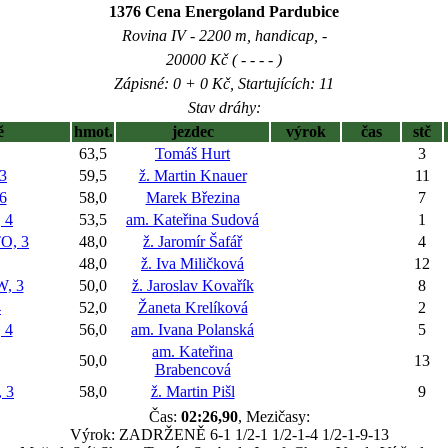
1376 Cena Energoland Pardubice
Rovina IV - 2200 m, handicap, -
20000 Kč ( - - - - )
Zápisné: 0 + 0 Kč, Startujících: 11
Stav dráhy:
ě
hmot.
jezdec
výrok
čas
stč
63,5
Tomáš Hurt
3
3
59,5
ž. Martin Knauer
11
6
58,0
Marek Březina
7
 4
53,5
am. Kateřina Sudová
1
, 3
48,0
ž. Jaromír Šafář
4
48,0
ž. Iva Miličková
12
, 3
50,0
ž. Jaroslav Kovařík
8
4
52,0
Žaneta Krelíková
2
 4
56,0
am. Ivana Polanská
5
am. Kateřina
50,0
13
Brabencová
 3
58,0
ž. Martin Pišl
9
Čas:
02:26,90
, Mezičasy:
Výrok: ZADRŽENĚ 6-1 1/2-1 1/2-1-4 1/2-1-9-13