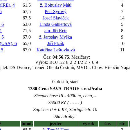
RE), 4
61,5
ž. Bohuslav Mátl
4
5
67,5
Petr Syrový
7
67,5
Josef Slavíček
14
 6
63,0
Linda Gahlertová
5
1
71,5
am. Jiří Retr
8
 5
67,0
ž. Jaroslav Myška
9
USA), 6
65,0
Jiří Plzák
10
 5
67,0
Kateřina Laštovková
11
Čas:
04:56,75
, Mezičasy:
Výrok: BOJ 1/2-8-2-2 1/2-2-7-6-9
itel: DS Dvorce, Trenér: Olehla Čestmír, MVDr., Chov: Hřebčín Napa
0. dostih, start
1380 Cena SAVA TRADE s.r.o.Praha
Steeplechase III - 4000 m, cena, -
35000 Kč ( - - - - )
Zápisné: 0 + 0 Kč, Startujících: 10
Stav dráhy:
ě
hmot.
jezdec
výrok
čas
stč
9
65,5
ž. Tomáš Hurt
2