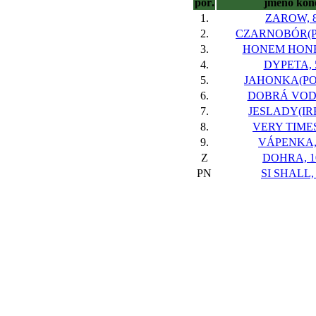
poř.
jméno kon
1.
ZAROW, 
2.
CZARNOBÓR(PO
3.
HONEM HONE
4.
DYPETA, 
5.
JAHONKA(POL
6.
DOBRÁ VODA
7.
JESLADY(IRE
8.
VERY TIMES
9.
VÁPENKA,
Z
DOHRA, 1
PN
SI SHALL,