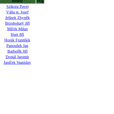
trenér
evq
Szikora Pavel
Váňa st. Josef
Jelínek Zbyněk
Brzobohatý Jiří
Míček Milan
Hurt Jiří
Horák František
Papoušek Jan
Barbořík Jiří
Dostál Jaromír
Janíček Stanislav