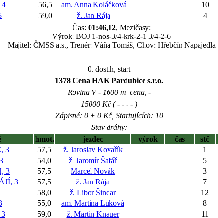
 4
56,5
am. Anna Koláčková
10
5
59,0
ž. Jan Rája
4
Čas:
01:46,12
, Mezičasy:
Výrok: BOJ 1-nos-3/4-krk-2-1 3/4-2-6
Majitel: ČMSS a.s., Trenér: Váňa Tomáš, Chov: Hřebčín Napajedla
0. dostih, start
1378 Cena HAK Pardubice s.r.o.
Rovina V - 1600 m, cena, -
15000 Kč ( - - - - )
Zápisné: 0 + 0 Kč, Startujících: 10
Stav dráhy:
ě
hmot.
jezdec
výrok
čas
stč
, 3
57,5
ž. Jaroslav Kovařík
1
3
54,0
ž. Jaromír Šafář
5
, 3
57,5
Marcel Novák
3
JÍ, 3
57,5
ž. Jan Rája
7
58,0
ž. Libor Šindar
12
3
55,0
am. Martina Luková
8
 3
59,0
ž. Martin Knauer
11