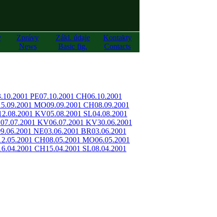
y
Zprávy
Zákl. údaje
Kontakty
News
Basic fig.
Contacts
3.10.2001 PE
07.10.2001 CH
06.10.2001
15.09.2001 MO
09.09.2001 CH
08.09.2001
12.08.2001 KV
05.08.2001 SL
04.08.2001
O
07.07.2001 KV
06.07.2001 KV
30.06.2001
09.06.2001 NE
03.06.2001 BR
03.06.2001
12.05.2001 CH
08.05.2001 MO
06.05.2001
16.04.2001 CH
15.04.2001 SL
08.04.2001