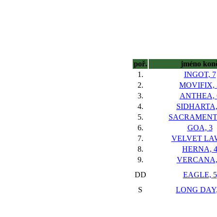
poř.
jméno kon
1.
INGOT, 7
2.
MOVIFIX, 
3.
ANTHEA, 
4.
SIDHARTA,
5.
SACRAMENTO
6.
GOA, 3
7.
VELVET LAW
8.
HERNA, 
9.
VERCANA,
DD
EAGLE, 5
S
LONG DAY,