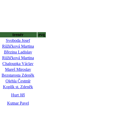
trenér
evq
Svoboda Josef
Růžičková Martina
Březina Ladislav
Růžičková Martina
Chaloupka Václav
Mareš Miroslav
Bezstarosta Zdeněk
Olehla Čestmír
Koplík st. Zdeněk
Hurt Jiří
Kutnar Pavel