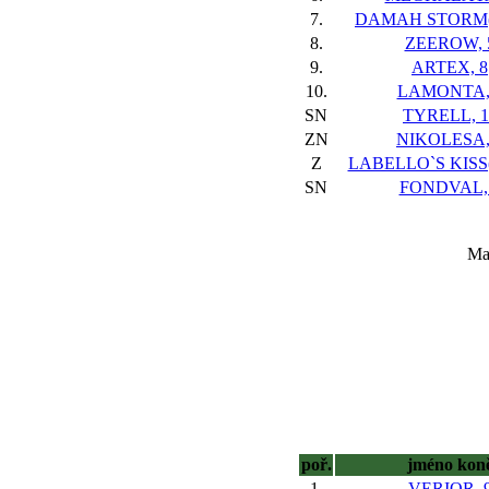
7.
DAMAH STORM(I
8.
ZEEROW, 
9.
ARTEX, 8
10.
LAMONTA,
SN
TYRELL, 1
ZN
NIKOLESA,
Z
LABELLO`S KISS(
SN
FONDVAL,
Maj
poř.
jméno kon
1.
VERIOR, 