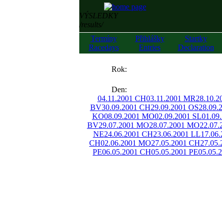
VÝSLEDKY
/results/
Termíny
Přihlášky
Startky
Racedays
Entries
Declaration
««
Rok:
»»
Den:
04.11.2001 CH
03.11.2001 MR
28.10.
BV
30.09.2001 CH
29.09.2001 OS
28.09.
KO
08.09.2001 MO
02.09.2001 SL
01.09
BV
29.07.2001 MO
28.07.2001 MO
22.07
NE
24.06.2001 CH
23.06.2001 LL
17.06
CH
02.06.2001 MO
27.05.2001 CH
27.05.
PE
06.05.2001 CH
05.05.2001 PE
05.05.