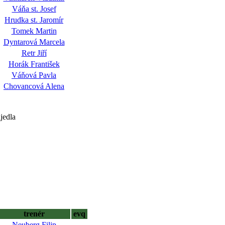
Váňa st. Josef
Hrudka st. Jaromír
Tomek Martin
Dyntarová Marcela
Retr Jiří
Horák František
Váňová Pavla
Chovancová Alena
jedla
trenér
evq
Neuberg Filip