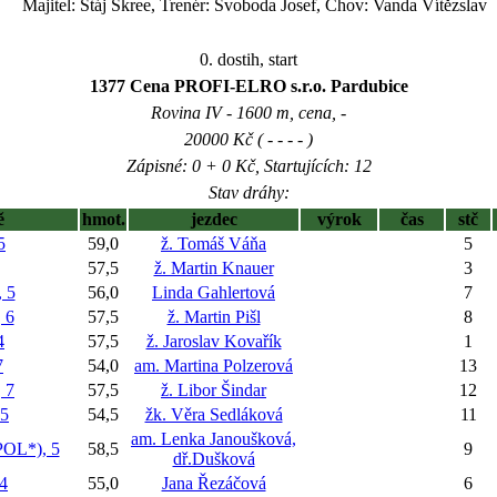
Majitel: Stáj Skree, Trenér: Svoboda Josef, Chov: Vanda Vítězslav
0. dostih, start
1377 Cena PROFI-ELRO s.r.o. Pardubice
Rovina IV - 1600 m, cena, -
20000 Kč ( - - - - )
Zápisné: 0 + 0 Kč, Startujících: 12
Stav dráhy:
ě
hmot.
jezdec
výrok
čas
stč
5
59,0
ž. Tomáš Váňa
5
57,5
ž. Martin Knauer
3
 5
56,0
Linda Gahlertová
7
 6
57,5
ž. Martin Pišl
8
4
57,5
ž. Jaroslav Kovařík
1
7
54,0
am. Martina Polzerová
13
 7
57,5
ž. Libor Šindar
12
5
54,5
žk. Věra Sedláková
11
am. Lenka Janoušková,
OL*), 5
58,5
9
dř.Dušková
4
55,0
Jana Řezáčová
6