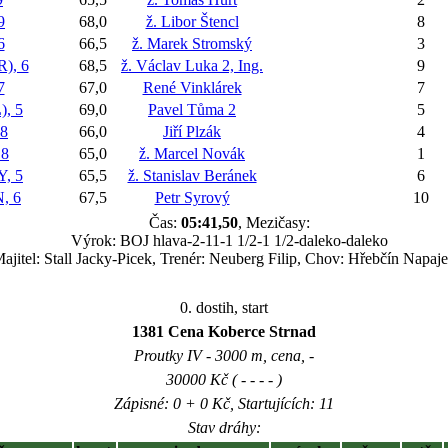
9
68,0
ž. Libor Štencl
8
6
66,5
ž. Marek Stromský
3
), 6
68,5
ž. Václav Luka 2, Ing.
9
7
67,0
René Vinklárek
7
, 5
69,0
Pavel Tůma 2
5
8
66,0
Jiří Plzák
4
 8
65,0
ž. Marcel Novák
1
, 5
65,5
ž. Stanislav Beránek
6
, 6
67,5
Petr Syrový
10
Čas:
05:41,50
, Mezičasy:
Výrok: BOJ hlava-2-11-1 1/2-1 1/2-daleko-daleko
ajitel: Stall Jacky-Picek, Trenér: Neuberg Filip, Chov: Hřebčín Napaje
0. dostih, start
1381 Cena Koberce Strnad
Proutky IV - 3000 m, cena, -
30000 Kč ( - - - - )
Zápisné: 0 + 0 Kč, Startujících: 11
Stav dráhy: