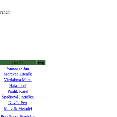
Trenčín
trenér
evq
Vaňourek Jan
Moravec Zdeněk
Vízdalová Marta
Hála Josef
Paulík Karel
Špačková Jindřiška
Novák Petr
Matysík Metoděj
Popelka st. Stanislav