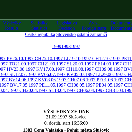
Výsledky
Statistiky
Legislativa
Avíza
Dokument
Results
Statistics
Decision
Foreign starts
Documents
Česká republika
Slovensko
ostatní zahraničí
1999
1998
1997
997 PE
26.10.1997 CH
25.10.1997 LL
19.10.1997 CH
12.10.1997 PE
11
1997 TO
21.09.1997 CH
21.09.1997 SL
20.09.1997 PE
14.09.1997 CH
1
1997 HV
23.08.1997 KV
17.08.1997 CH
10.08.1997 CH
09.08.1997 BV
1997 SL
12.07.1997 BV
06.07.1997 KV
05.07.1997 LL
29.06.1997 CH
1997 BV
14.06.1997 KV
08.06.1997 CH
07.06.1997 PE
01.06.1997 CH
.1997 BV
17.05.1997 PE
11.05.1997 CH
08.05.1997 PE
04.05.1997 CH
0.04.1997 CH
20.04.1997 SL
13.04.1997 CH
06.04.1997 CH
31.03.19
VÝSLEDKY ZE DNE
21.09.1997 Slušovice
0. dostih, start 16:36:00
1383 Cena Valašska - Pohár města Slušovic