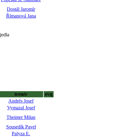
Dostál Jaromír
Římanová Jana
jedla
trenér
evq
Andrés Josef
Vymazal Josef
Theimer Milan
Sousedík Pavel
Palyza E.