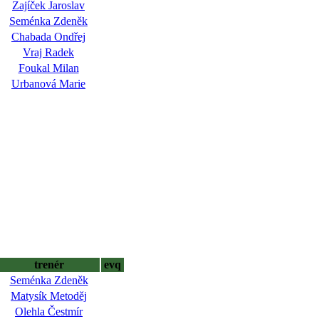
Zajíček Jaroslav
Seménka Zdeněk
Chabada Ondřej
Vraj Radek
Foukal Milan
Urbanová Marie
trenér
evq
Seménka Zdeněk
Matysík Metoděj
Olehla Čestmír