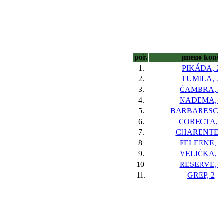
poř.
jméno kon
1.
PIKÁDA, 
2.
TUMILA, 
3.
ČAMBRA, 
4.
NADEMA, 
5.
BARBARESCO
6.
CORECTA,
7.
CHARENTE,
8.
FELEENE, 
9.
VELIČKA, 
10.
RESERVE, 
11.
GREP, 2