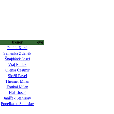
trenér
evq
Paulík Karel
Seménka Zdeněk
Šnajdárek Josef
Vraj Radek
Olehla Čestmír
Složil Pavel
Theimer Milan
Foukal Milan
Hála Josef
Janíček Stanislav
Popelka st. Stanislav