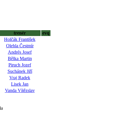
trenér
evq
Holčák František
Olehla Čestmír
Andrés Josef
Bělka Martin
Piruch Jozef
Suchánek Jiří
Vraj Radek
Lisek Jan
Vanda Vítězslav
la