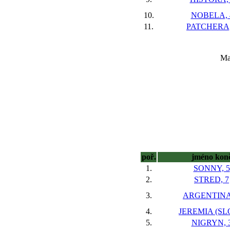
10.
NOBELA, 
11.
PATCHERA,
Ma
poř.
jméno kon
1.
SONNY, 5
2.
STRED, 7
3.
ARGENTINA
4.
JEREMIA (SLO
5.
NIGRYN, 