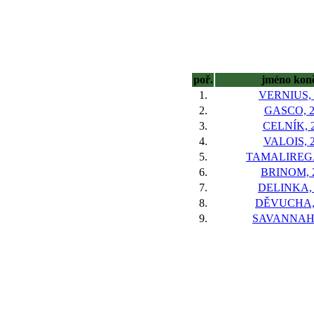
poř.
jméno kon
1.
VERNIUS, 
2.
GASCO, 
3.
CELNÍK, 
4.
VALOIS, 
5.
TAMALIREGA
6.
BRINOM, 
7.
DELINKA,
8.
DĚVUCHA,
9.
SAVANNAH,