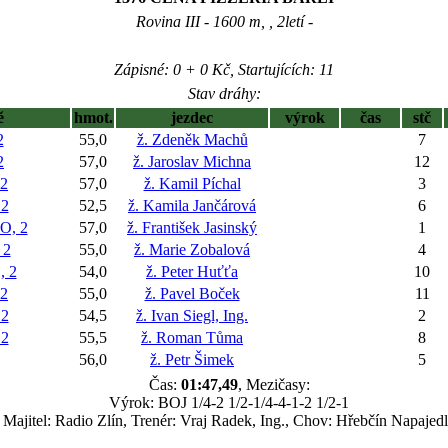
Rovina III - 1600 m, , 2letí -
Zápisné: 0 + 0 Kč, Startujících: 11
Stav dráhy:
ě
hmot.
jezdec
výrok
čas
stč
2
55,0
ž. Zdeněk Machů
7
2
57,0
ž. Jaroslav Michna
12
2
57,0
ž. Kamil Píchal
3
2
52,5
ž. Kamila Jančárová
6
, 2
57,0
ž. František Jasinský
1
 2
55,0
ž. Marie Zobalová
4
 2
54,0
ž. Peter Huťťa
10
2
55,0
ž. Pavel Boček
11
2
54,5
ž. Ivan Siegl, Ing.
2
2
55,5
ž. Roman Tůma
8
56,0
ž. Petr Šimek
5
Čas:
01:47,49
, Mezičasy:
Výrok: BOJ 1/4-2 1/2-1/4-4-1-2 1/2-1
Majitel: Radio Zlín, Trenér: Vraj Radek, Ing., Chov: Hřebčín Napajed