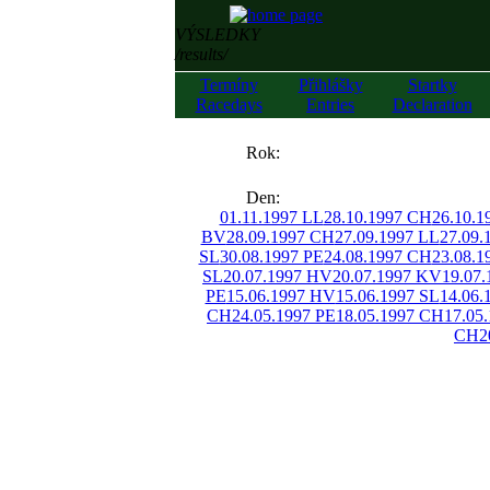
VÝSLEDKY
/results/
Termíny
Přihlášky
Startky
Racedays
Entries
Declaration
««
Rok:
»»
Den:
01.11.1997 LL
28.10.1997 CH
26.10.1
BV
28.09.1997 CH
27.09.1997 LL
27.09.
SL
30.08.1997 PE
24.08.1997 CH
23.08.
SL
20.07.1997 HV
20.07.1997 KV
19.07.
PE
15.06.1997 HV
15.06.1997 SL
14.06.
CH
24.05.1997 PE
18.05.1997 CH
17.05
CH
2