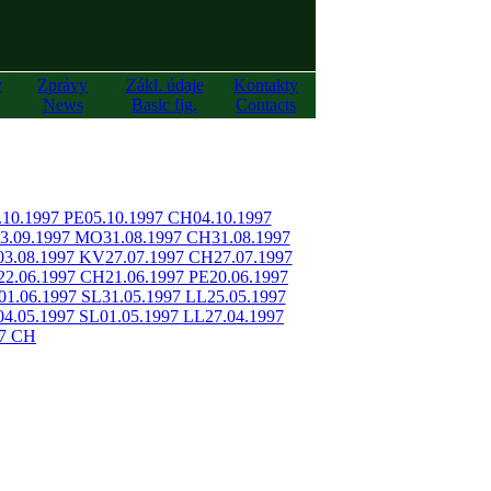
y
Zprávy
Zákl. údaje
Kontakty
News
Basic fig.
Contacts
.10.1997 PE
05.10.1997 CH
04.10.1997
3.09.1997 MO
31.08.1997 CH
31.08.1997
03.08.1997 KV
27.07.1997 CH
27.07.1997
22.06.1997 CH
21.06.1997 PE
20.06.1997
01.06.1997 SL
31.05.1997 LL
25.05.1997
04.05.1997 SL
01.05.1997 LL
27.04.1997
97 CH