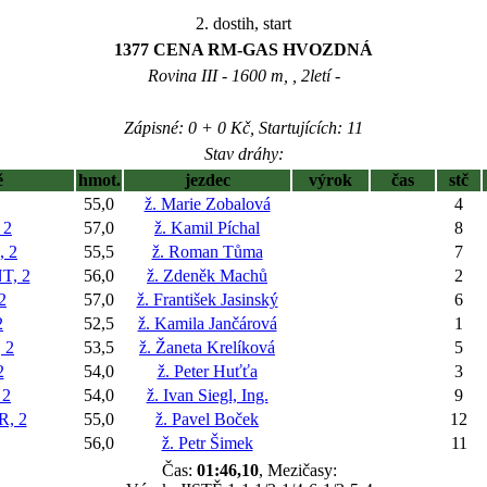
2. dostih, start
1377 CENA RM-GAS HVOZDNÁ
Rovina III - 1600 m, , 2letí -
Zápisné: 0 + 0 Kč, Startujících: 11
Stav dráhy:
ě
hmot.
jezdec
výrok
čas
stč
55,0
ž. Marie Zobalová
4
 2
57,0
ž. Kamil Píchal
8
 2
55,5
ž. Roman Tůma
7
T, 2
56,0
ž. Zdeněk Machů
2
2
57,0
ž. František Jasinský
6
2
52,5
ž. Kamila Jančárová
1
 2
53,5
ž. Žaneta Krelíková
5
2
54,0
ž. Peter Huťťa
3
 2
54,0
ž. Ivan Siegl, Ing.
9
R, 2
55,0
ž. Pavel Boček
12
56,0
ž. Petr Šimek
11
Čas:
01:46,10
, Mezičasy: