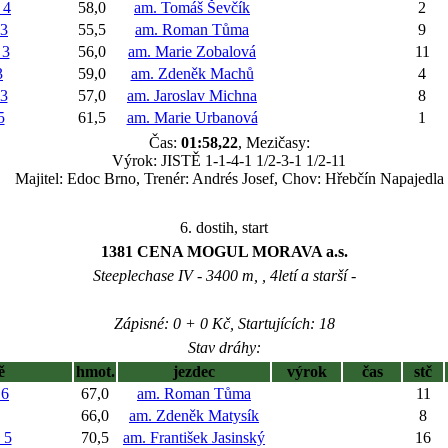
 4
58,0
am. Tomáš Ševčík
2
3
55,5
am. Roman Tůma
9
 3
56,0
am. Marie Zobalová
11
3
59,0
am. Zdeněk Machů
4
3
57,0
am. Jaroslav Michna
8
5
61,5
am. Marie Urbanová
1
Čas:
01:58,22
, Mezičasy:
Výrok: JISTĚ 1-1-4-1 1/2-3-1 1/2-11
Majitel: Edoc Brno, Trenér: Andrés Josef, Chov: Hřebčín Napajedla
6. dostih, start
1381 CENA MOGUL MORAVA a.s.
Steeplechase IV - 3400 m, , 4letí a starší -
Zápisné: 0 + 0 Kč, Startujících: 18
Stav dráhy:
ě
hmot.
jezdec
výrok
čas
stč
6
67,0
am. Roman Tůma
11
66,0
am. Zdeněk Matysík
8
 5
70,5
am. František Jasinský
16