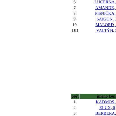
6.
LUCERNA,
7.
AMANDE, 
8.
PÍSNIČKA,
9.
SAIGON, 
10.
MALORD, 
DD
VALTÝN, 
poř.
jméno kon
1.
KADMOS, 
2.
ELUX, 6
3.
BERBERA,