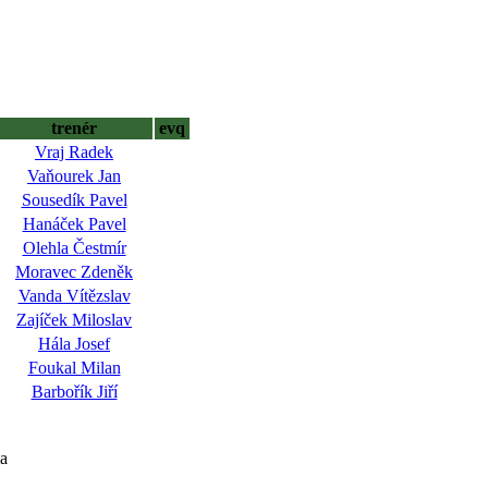
trenér
evq
Vraj Radek
Vaňourek Jan
Sousedík Pavel
Hanáček Pavel
Olehla Čestmír
Moravec Zdeněk
Vanda Vítězslav
Zajíček Miloslav
Hála Josef
Foukal Milan
Barbořík Jiří
la