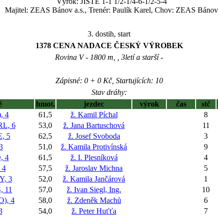
Výrok: JISTĚ 1-1 1/2-1/4-6-1/2-5-4
Majitel: ZEAS Bánov a.s., Trenér: Paulík Karel, Chov: ZEAS Bánov
3. dostih, start
1378 CENA NADACE ČESKÝ VÝROBEK
Rovina V - 1800 m, , 3letí a starší -
Zápisné: 0 + 0 Kč, Startujících: 10
Stav dráhy:
ě
hmot.
jezdec
výrok
čas
stč
, 4
61,5
ž. Kamil Píchal
8
L, 6
53,0
ž. Jana Bartuschová
11
, 5
62,5
ž. Josef Svoboda
3
3
51,0
ž. Kamila Protivínská
9
, 4
61,5
ž. I. Plesníková
4
 4
57,5
ž. Jaroslav Michna
5
, 3
52,0
ž. Kamila Jančárová
1
 11
57,0
ž. Ivan Siegl, Ing.
10
), 4
58,0
ž. Zdeněk Machů
6
3
54,0
ž. Peter Huťťa
7