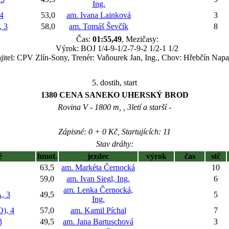
Ing.
4
53,0
am. Ivana Lainková
3
 3
58,0
am. Tomáš Ševčík
8
Čas:
01:55,49
, Mezičasy:
Výrok: BOJ 1/4-9-1/2-7-9-2 1/2-1 1/2
jitel: CPV Zlín-Sony, Trenér: Vaňourek Jan, Ing., Chov: Hřebčín Napa
5. dostih, start
1380 CENA SANEKO UHERSKÝ BROD
Rovina V - 1800 m, , 3letí a starší -
Zápisné: 0 + 0 Kč, Startujících: 11
Stav dráhy:
ě
hmot.
jezdec
výrok
čas
stč
63,5
am. Markéta Černocká
10
59,0
am. Ivan Siegl, Ing.
6
am. Lenka Černocká,
, 3
49,5
5
Ing.
), 4
57,0
am. Kamil Píchal
7
3
49,5
am. Jana Bartuschová
3