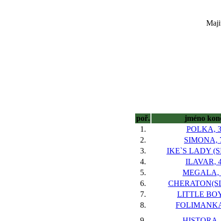
Maji
poř.
jméno kon
1.
POLKA, 
2.
SIMONA, 
3.
IKE`S LADY (S
4.
ILAVAR, 
5.
MEGALA, 
6.
CHERATON(SL
7.
LITTLE BOY
8.
FOLIMANKA
9.
HISTORA, 