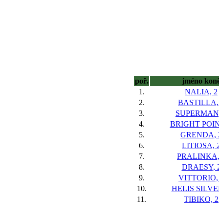
poř.
jméno kon
1.
NALIA, 2
2.
BASTILLA,
3.
SUPERMAN,
4.
BRIGHT POIN
5.
GRENDA, 
6.
LITIOSA, 
7.
PRALINKA,
8.
DRAESY, 
9.
VITTORIO,
10.
HELIS SILVE
11.
TIBIKO, 2