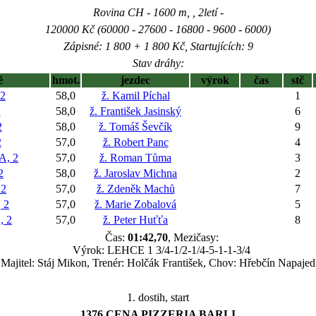
Rovina CH - 1600 m, , 2letí -
120000 Kč (60000 - 27600 - 16800 - 9600 - 6000)
Zápisné: 1 800 + 1 800 Kč, Startujících: 9
Stav dráhy:
ě
hmot.
jezdec
výrok
čas
stč
2
58,0
ž. Kamil Píchal
1
2
58,0
ž. František Jasinský
6
2
58,0
ž. Tomáš Ševčík
9
2
57,0
ž. Robert Panc
4
, 2
57,0
ž. Roman Tůma
3
2
58,0
ž. Jaroslav Michna
2
 2
57,0
ž. Zdeněk Machů
7
 2
57,0
ž. Marie Zobalová
5
 2
57,0
ž. Peter Huťťa
8
Čas:
01:42,70
, Mezičasy:
Výrok: LEHCE 1 3/4-1/2-1/4-5-1-1-3/4
Majitel: Stáj Mikon, Trenér: Holčák František, Chov: Hřebčín Napajed
1. dostih, start
1376 CENA PIZZERIA BARLI