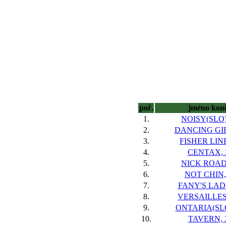
poř.
jméno kon
1.
NOISY(SLO)
2.
DANCING GIR
3.
FISHER LINE
4.
CENTAX, 
5.
NICK ROAD
6.
NOT CHIN,
7.
FANY'S LADY
8.
VERSAILLES,
9.
ONTARIA(SLO
10.
TAVERN, 