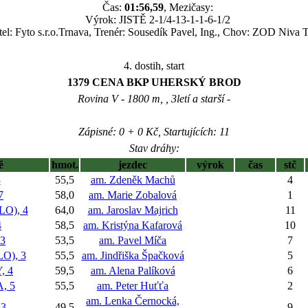
Čas:
01:56,59
, Mezičasy:
Výrok: JISTĚ 2-1/4-13-1-1-6-1/2
tel: Fyto s.r.o.Trnava, Trenér: Sousedík Pavel, Ing., Chov: ZOD Niva 
4. dostih, start
1379 CENA BKP UHERSKÝ BROD
Rovina V - 1800 m, , 3letí a starší -
Zápisné: 0 + 0 Kč, Startujících: 11
Stav dráhy:
ě
hmot.
jezdec
výrok
čas
stč
3
55,5
am. Zdeněk Machů
4
7
58,0
am. Marie Zobalová
1
LO), 4
64,0
am. Jaroslav Majrich
11
4
58,5
am. Kristýna Kafarová
10
3
53,5
am. Pavel Míča
7
O), 3
55,5
am. Jindřiška Špačková
5
, 4
59,5
am. Alena Palíková
6
, 5
55,5
am. Peter Huťťa
2
am. Lenka Černocká,
3
49,5
9