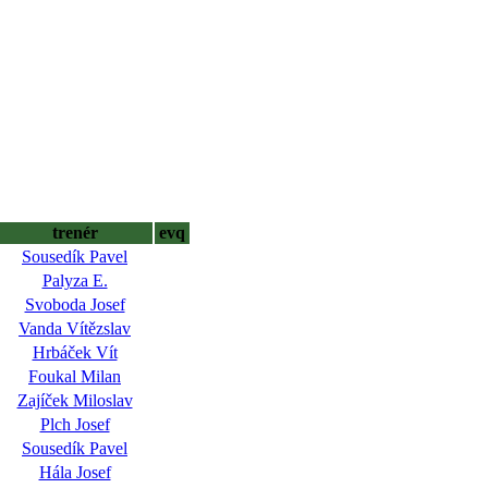
trenér
evq
Sousedík Pavel
Palyza E.
Svoboda Josef
Vanda Vítězslav
Hrbáček Vít
Foukal Milan
Zajíček Miloslav
Plch Josef
Sousedík Pavel
Hála Josef