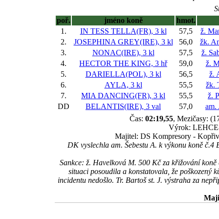
S
poř.
jméno koně
hmot.
1.
IN TESS TELLA(FR), 3 kl
57,5
ž. Ma
2.
JOSEPHINA GREY(IRE), 3 kl
56,0
žk. A
3.
NONAC(IRE), 3 kl
57,5
ž. Sa
4.
HECTOR THE KING, 3 hř
59,0
ž. M
5.
DARIELLA(POL), 3 kl
56,5
ž. 
6.
AYLA, 3 kl
55,5
žk.
7.
MIA DANCING(FR), 3 kl
55,5
ž. 
DD
BELANTIS(IRE), 3 val
57,0
am.
Čas:
02:19,55
, Mezičasy: (1
Výrok: LEHCE-2 
Majitel: DS Kompresory - Kopřiv
DK vyslechla am. Šebestu A. k výkonu koně č.4 
Sankce: ž. Havelková M. 500 Kč za křižování kon
situaci posoudila a konstatovala, že poškozený ků
incidentu nedošlo. Tr. Bartoš st. J. výstraha za n
Maji