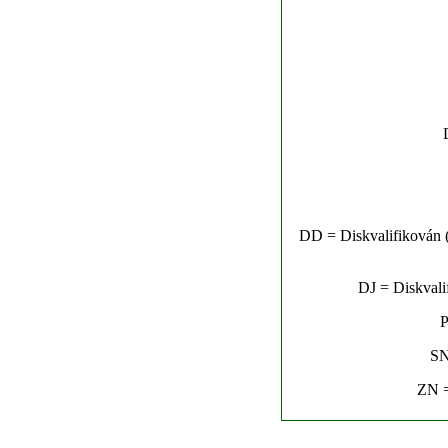
DD = Diskvalifikován (n
DJ = Diskvalif
P
SN
ZN =