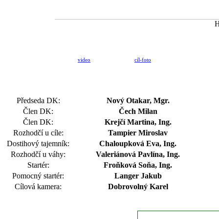
video
cíl-foto
Předseda DK:
Nový Otakar, Mgr.
Člen DK:
Čech Milan
Člen DK:
Krejčí Martina, Ing.
Rozhodčí u cíle:
Tampier Miroslav
Dostihový tajemník:
Chaloupková Eva, Ing.
Rozhodčí u váhy:
Valeriánová Pavlína, Ing.
Startér:
Froňková Soňa, Ing.
Pomocný startér:
Langer Jakub
Cílová kamera:
Dobrovolný Karel