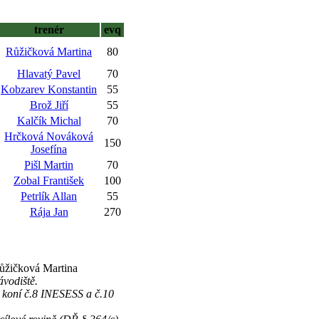
trenér
evq
Růžičková Martina
80
Hlavatý Pavel
70
Kobzarev Konstantin
55
Brož Jiří
55
Kalčík Michal
70
Hrčková Nováková
150
Josefína
Pišl Martin
70
Zobal František
100
Petrlík Allan
55
Rája Jan
270
Růžičková Martina
vodiště.
u koní č.8 INESESS a č.10