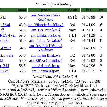
Stav dráhy: 3.4 (dobrá)
ě
hmot.
jezdec
výrok
čas
stč
am. Vanessa-Laura
 kl
60,0
JISTĚ
01:40,99
10
Růžičková
5 val
48,0
am. Viktorie Janáčková
3/4
01:41,09
6
hř
52,5
am. Lea Petrlíková
hlava
01:41,11
4
), 4 val
59,0
am. Eliška Fialková
1 1/4
01:41,29
1
 6 kl
51,0
am. Tereza Nováková
3/4
01:41,44
11
am. Josefína Hrčková
4 val
b
54,5
7
01:42,69
7
Nováková
 7 val
s
53,5
am. Klára Brišková
1/2
01:42,80
3
kl
56,0
am. Eliška Chlandová
3/4
01:42,93
8
 3 kl
56,5
am. Adam Šebesta
hlava
01:42,96
2
4 val
58,5
am. Lenka Rájová
1 1/4
01:43,15
9
Nestartovali:
NAMICORICH
Čas:
01:40,99
, Mezičasy: (26.965 - 24.541 - 23.792 - 25.698)
Výrok: JISTĚ-3/4-hlava-1 1/4-3/4-7-1/2-3/4-hlava-1 1/4
dolfa Jelínka-Růžičková, Trenér: Růžičková Martina, Chov: Jelínková 
5 NAMICORICH nestartoval z důvodu dopravní nehody při cestě na zá
 a tr. Růžičková M. á 500 Kč za nahlášenou pomoc u startovacích boxů 
SCHAMPEE (DŘ § 344 – DU 16/7).