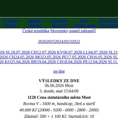
Výsledky
Statistiky
Legislativa
Avíza
Dokument
Results
Statistics
Decision
Foreign starts
Documents
Česká republika
Slovensko
ostatní zahraničí
2026
2025
2024
2023
2022
026 SL
18.07.2026 CH
12.07.2026 KV
06.07.2026 LL
04.07.2026 SL
21
.2026 CH
24.05.2026 MO
23.05.2026 PE
17.05.2026 CH
16.05.2026 SL
026 KO
25.04.2026 BR
19.04.2026 CH
18.04.2026 PE
12.04.2026 SL
11
on-line
VÝSLEDKY ZE DNE
06.06.2026 Most
3. dostih, start 15:04:09
1128 Cena statutárního města Most
Rovina V - 1600 m, handicap, 3letí a starší
40.000 Kč (20000 - 9200 - 6000 - 2800 - 2000)
Zápisné: 500 + 1 100 Kč, Startujících: 10