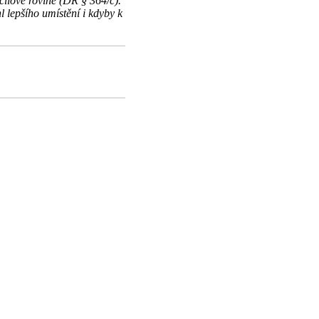
lové rovině (DŘ § 364/c).
l lepšího umístění i kdyby k