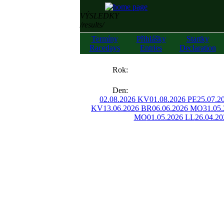
VÝSLEDKY
/results/
Termíny
Přihlášky
Startky
Racedays
Entries
Declaration
««
Rok:
»»
Den:
02.08.2026 KV
01.08.2026 PE
25.07.2
KV
13.06.2026 BR
06.06.2026 MO
31.05
MO
01.05.2026 LL
26.04.2