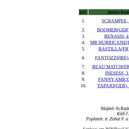
poř.
jméno kon
1.
SCHAMPEE, 5
2.
BOOMER(GER), 
3.
BENASSI, 4 
4.
MR HURRICANE(IRE
5.
BASTILLA(FR),
6.
FANTOZZI(IRE), 
7.
BEAU MATCH(FR),
8.
INESESS, 3 
9.
FANNY AMICO,
10.
TAPAJO(GER), 1
Majitel: St.Ru
Kůň č.
Poplatek: tr. Zobal F.