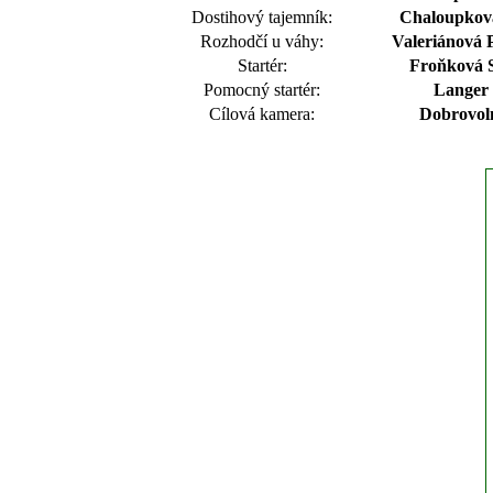
Dostihový tajemník:
Chaloupková
Rozhodčí u váhy:
Valeriánová P
Startér:
Froňková S
Pomocný startér:
Langer
Cílová kamera:
Dobrovol