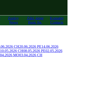
y
Zprávy
Zákl. údaje
Kontakty
News
Basic fig.
Contacts
.06.2026 CH
20.06.2026 PE
14.06.2026
10.05.2026 CH
08.05.2026 PE
02.05.2026
.04.2026 MO
03.04.2026 CH