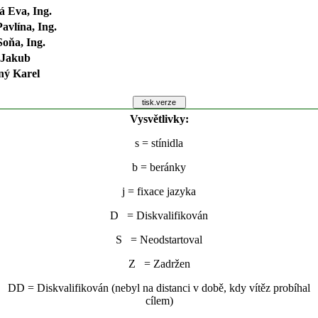
 Eva, Ing.
avlína, Ing.
oňa, Ing.
 Jakub
ný Karel
Vysvětlivky:
s
= stínidla
b
= beránky
j
= fixace jazyka
D = Diskvalifikován
S = Neodstartoval
Z = Zadržen
DD = Diskvalifikován (nebyl na distanci v době, kdy vítěz probíhal
cílem)