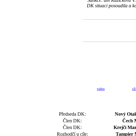
Sankce: am Růžičková V.
DK situaci posoudila a ko
video
cíl
Předseda DK:
Nový Otak
Člen DK:
Čech 
Člen DK:
Krejčí Mar
Rozhodčí u cíle:
Tampier 