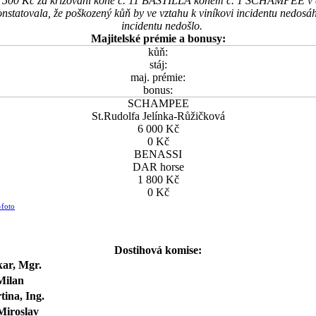
 500 Kč za křižování koně č. 11 BASTILLA koněm č. 1 SCHAMPEE v cí
nstatovala, že poškozený kůň by ve vztahu k viníkovi incidentu nedosáh
incidentu nedošlo.
Majitelské prémie a bonusy:
kůň:
stáj:
maj. prémie:
bonus:
SCHAMPEE
St.Rudolfa Jelínka-Růžičková
6 000 Kč
0 Kč
BENASSI
DAR horse
1 800 Kč
0 Kč
-foto
Dostihová komise:
ar, Mgr.
Milan
tina, Ing.
Miroslav