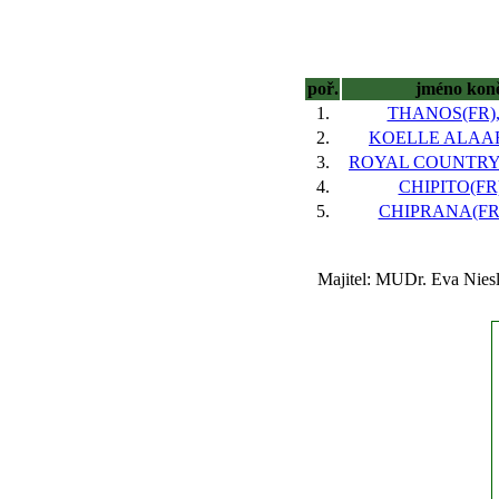
poř.
jméno kon
1.
THANOS(FR), 
2.
KOELLE ALAAF
3.
ROYAL COUNTRY(F
4.
CHIPITO(FR)
5.
CHIPRANA(FR),
Majitel: MUDr. Eva Niesl