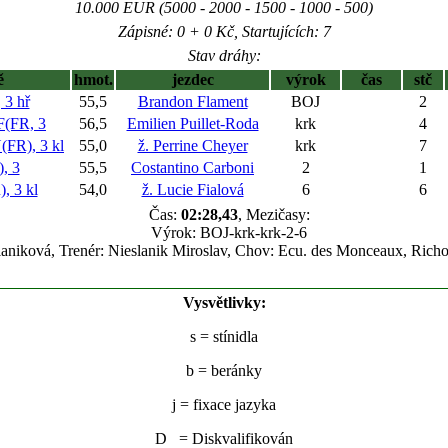
10.000 EUR (5000 - 2000 - 1500 - 1000 - 500)
Zápisné: 0 + 0 Kč, Startujících: 7
Stav dráhy:
ě
hmot.
jezdec
výrok
čas
stč
3 hř
55,5
Brandon Flament
BOJ
2
(FR, 3
56,5
Emilien Puillet-Roda
krk
4
R), 3 kl
55,0
ž. Perrine Cheyer
krk
7
, 3
55,5
Costantino Carboni
2
1
 3 kl
54,0
ž. Lucie Fialová
6
6
Čas:
02:28,43
, Mezičasy:
Výrok: BOJ-krk-krk-2-6
aniková, Trenér: Nieslanik Miroslav, Chov: Ecu. des Monceaux, Richo
Vysvětlivky:
s
= stínidla
b
= beránky
j
= fixace jazyka
D = Diskvalifikován