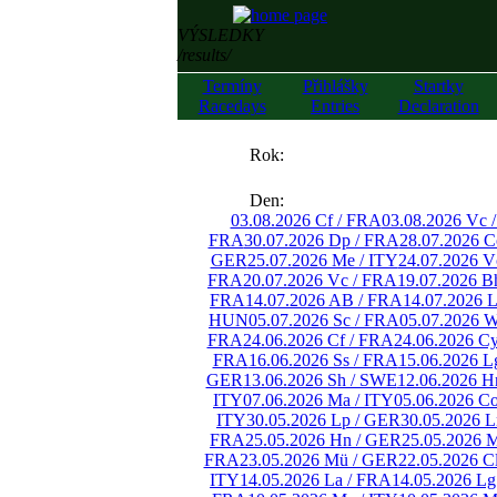
VÝSLEDKY
/results/
Termíny
Přihlášky
Startky
Racedays
Entries
Declaration
««
Rok:
»»
Den:
03.08.2026 Cf / FRA
03.08.2026 Vc 
FRA
30.07.2026 Dp / FRA
28.07.2026 C
GER
25.07.2026 Me / ITY
24.07.2026 V
FRA
20.07.2026 Vc / FRA
19.07.2026 B
FRA
14.07.2026 AB / FRA
14.07.2026 
HUN
05.07.2026 Sc / FRA
05.07.2026 
FRA
24.06.2026 Cf / FRA
24.06.2026 C
FRA
16.06.2026 Ss / FRA
15.06.2026 L
GER
13.06.2026 Sh / SWE
12.06.2026 H
ITY
07.06.2026 Ma / ITY
05.06.2026 C
ITY
30.05.2026 Lp / GER
30.05.2026 
FRA
25.05.2026 Hn / GER
25.05.2026 
FRA
23.05.2026 Mü / GER
22.05.2026 C
ITY
14.05.2026 La / FRA
14.05.2026 Lg