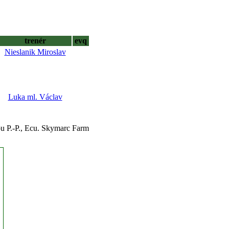
trenér
evq
Nieslanik Miroslav
Luka ml. Václav
u P.-P., Ecu. Skymarc Farm