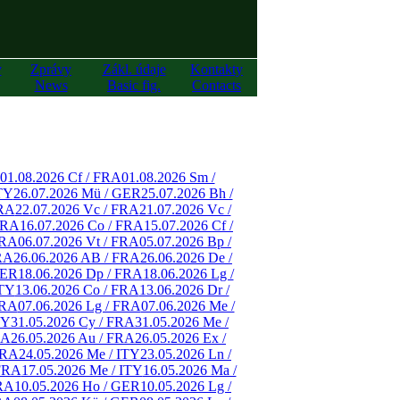
y
Zprávy
Zákl. údaje
Kontakty
News
Basic fig.
Contacts
01.08.2026 Cf / FRA
01.08.2026 Sm /
ITY
26.07.2026 Mü / GER
25.07.2026 Bh /
FRA
22.07.2026 Vc / FRA
21.07.2026 Vc /
FRA
16.07.2026 Co / FRA
15.07.2026 Cf /
FRA
06.07.2026 Vt / FRA
05.07.2026 Bp /
FRA
26.06.2026 AB / FRA
26.06.2026 De /
GER
18.06.2026 Dp / FRA
18.06.2026 Lg /
ITY
13.06.2026 Co / FRA
13.06.2026 Dr /
FRA
07.06.2026 Lg / FRA
07.06.2026 Me /
TY
31.05.2026 Cy / FRA
31.05.2026 Me /
RA
26.05.2026 Au / FRA
26.05.2026 Ex /
FRA
24.05.2026 Me / ITY
23.05.2026 Ln /
 FRA
17.05.2026 Me / ITY
16.05.2026 Ma /
FRA
10.05.2026 Ho / GER
10.05.2026 Lg /