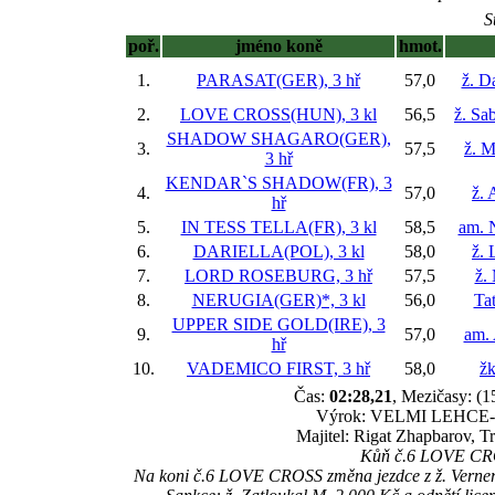
S
poř.
jméno koně
hmot.
1.
PARASAT(GER), 3 hř
57,0
ž. D
2.
LOVE CROSS(HUN), 3 kl
56,5
ž. Sa
SHADOW SHAGARO(GER),
3.
57,5
ž. M
3 hř
KENDAR`S SHADOW(FR), 3
4.
57,0
ž. 
hř
5.
IN TESS TELLA(FR), 3 kl
58,5
am. 
6.
DARIELLA(POL), 3 kl
58,0
ž. 
7.
LORD ROSEBURG, 3 hř
57,5
ž.
8.
NERUGIA(GER)*, 3 kl
56,0
Ta
UPPER SIDE GOLD(IRE), 3
9.
57,0
am.
hř
10.
VADEMICO FIRST, 3 hř
58,0
žk
Čas:
02:28,21
, Mezičasy: (1
Výrok: VELMI LEHCE-11-k
Majitel: Rigat Zhapbarov, T
Kůň č.6 LOVE CROS
Na koni č.6 LOVE CROSS změna jezdce z ž. Vernera 