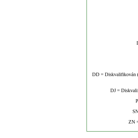
DD = Diskvalifikován (n
DJ = Diskvalif
P
SN
ZN =