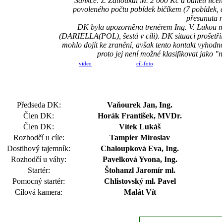
Sankce: ž. Zatloukal M. 2 000 Kč a odnětí licen
povoleného počtu pobídek bičíkem (7 pobídek, č
přesunuta n
DK byla upozorněna trenérem Ing. V. Lukou ml. 
(DARIELLA(POL), šestá v cíli). DK situaci prošetři
mohlo dojít ke zranění, avšak tento kontakt vyhodn
proto jej není možné klasifikovat jako "
video
cíl-foto
Předseda DK:
Vaňourek Jan, Ing.
Člen DK:
Horák František, MVDr.
Člen DK:
Vítek Lukáš
Rozhodčí u cíle:
Tampier Miroslav
Dostihový tajemník:
Chaloupková Eva, Ing.
Rozhodčí u váhy:
Pavelková Yvona, Ing.
Startér:
Štohanzl Jaromír ml.
Pomocný startér:
Chlistovský ml. Pavel
Cílová kamera:
Malát Vít