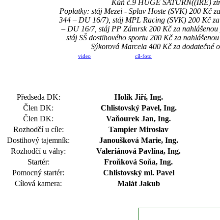
Kůň č.9 HUGE SATURN((IRE) ztrati
Poplatky: stáj Mezei - Splav Hoste (SVK) 200 K
344 – DU 16/7), stáj MPL Racing (SVK) 200 Kč z
– DU 16/7, stáj PP Zámrsk 200 Kč za nahlášenou
stáj SŠ dostihového sportu 200 Kč za nahlášeno
Sýkorová Marcela 400 Kč za dodatečné oh
video
cíl-foto
Předseda DK:
Holík Jiří, Ing.
Člen DK:
Chlistovský Pavel, Ing.
Člen DK:
Vaňourek Jan, Ing.
Rozhodčí u cíle:
Tampier Miroslav
Dostihový tajemník:
Janoušková Marie, Ing.
Rozhodčí u váhy:
Valeriánová Pavlína, Ing.
Startér:
Froňková Soňa, Ing.
Pomocný startér:
Chlistovský ml. Pavel
Cílová kamera:
Malát Jakub