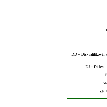
DD = Diskvalifikován (n
DJ = Diskvalif
P
SN
ZN =