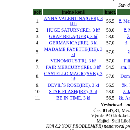
Stav d
poř.
jméno koně
hmot.
ANNA VALENTINA(GER), 3
1.
56,5
ž. Ma
kl
b
2.
HUGE SATURN(IRE), 3 hř
58,0
ž. 
3.
GRAF BELA(GER), 3 hř
58,0
ž
4.
GERMANICA(IRE), 3 kl
57,0
ž.
MADAME FAYETTE(IRE), 3
5.
57,0
ž
kl
6.
VENOMOUS(FR), 3 hř
57,0
Fil
7.
FAIR MERCURY(IRE), 3 hř
54,5
am. 
CASTELLO MAGIC(SVK), 3
8.
57,0
Domi
hř
9.
DEVIL`S ROSE(IRE), 3 kl
56,5
žk.
10.
STAR FLASH(IRE), 3 hř
58,0
ž. 
11.
BE IN TIME, 3 kl
56,5
žk. A
Nestartoval – n
Čas:
01:47,31
, Mez
Výrok: BOJ-krk-krk-k
Majitel: Stall Lilo
Kůň č.2 YOU PROBLEM(FR) nestartoval pro p