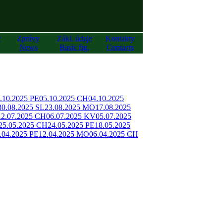
y
Zprávy
Zákl. údaje
Kontakty
News
Basic fig.
Contacts
.10.2025 PE
05.10.2025 CH
04.10.2025
30.08.2025 SL
23.08.2025 MO
17.08.2025
12.07.2025 CH
06.07.2025 KV
05.07.2025
25.05.2025 CH
24.05.2025 PE
18.05.2025
.04.2025 PE
12.04.2025 MO
06.04.2025 CH