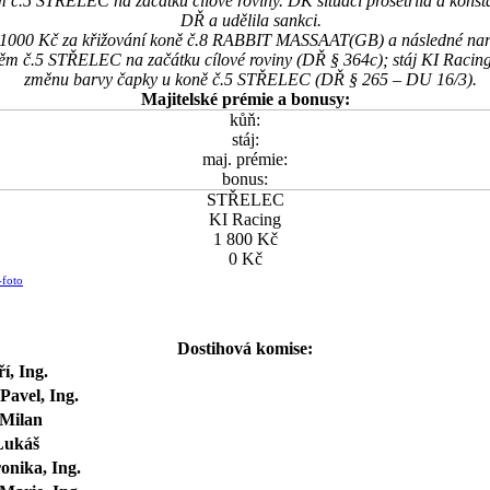
 STŘELEC na začátku cílové roviny. DK situaci prošetřila a konstat
DŘ a udělila sankci.
. 1000 Kč za křižování koně č.8 RABBIT MASSAAT(GB) a následné na
.5 STŘELEC na začátku cílové roviny (DŘ § 364c); stáj KI Racing
změnu barvy čapky u koně č.5 STŘELEC (DŘ § 265 – DU 16/3).
Majitelské prémie a bonusy:
kůň:
stáj:
maj. prémie:
bonus:
STŘELEC
KI Racing
1 800 Kč
0 Kč
-foto
Dostihová komise:
ří, Ing.
Pavel, Ing.
 Milan
Lukáš
onika, Ing.