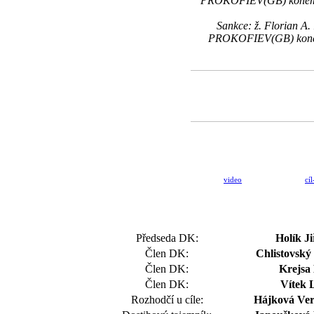
PROKOFIEV(GB) koněm č.5
Sankce: ž. Florian A
PROKOFIEV(GB) koněm č
video
cíl
Předseda DK:
Holík Ji
Člen DK:
Chlistovský 
Člen DK:
Krejsa
Člen DK:
Vítek 
Rozhodčí u cíle:
Hájková Ver