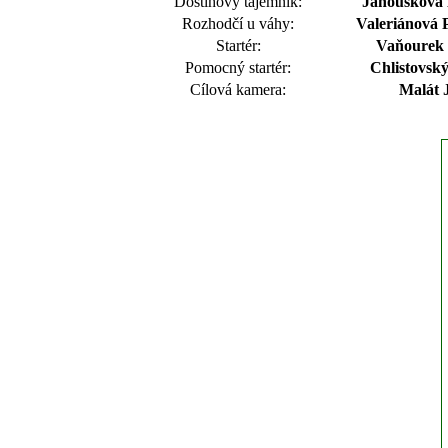
Dostihový tajemník:
Janoušková 
Rozhodčí u váhy:
Valeriánová P
Startér:
Vaňourek 
Pomocný startér:
Chlistovský
Cílová kamera:
Malát 