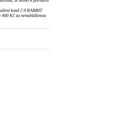
ovala, že došlo k porušení
ražení koně č.9 RABBIT
 400 Kč za nenahlášenou