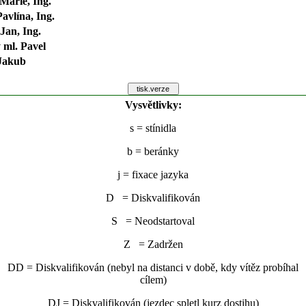
Marie, Ing.
avlína, Ing.
Jan, Ing.
 ml. Pavel
Jakub
Vysvětlivky:
s
= stínidla
b
= beránky
j
= fixace jazyka
D = Diskvalifikován
S = Neodstartoval
Z = Zadržen
DD = Diskvalifikován (nebyl na distanci v době, kdy vítěz probíhal
cílem)
DJ = Diskvalifikován (jezdec spletl kurz dostihu)