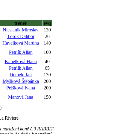
trenér
evq
Nieslanik Miroslav
130
Török Dalibor
26
Havelková Martina
140
Petrlík Allan
100
Kabelková Hana
40
Petrlík Allan
65
Demele Jan
130
Myšková Štěpánka
200
Pejšková Ivana
200
Manová Jana
150
)
La Riviere
 a naražení koně č.9 RABBIT