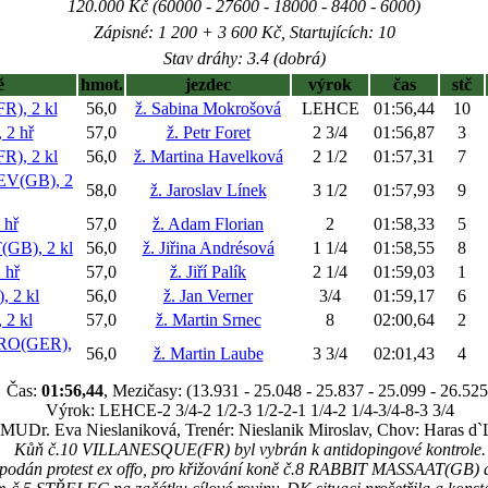
120.000 Kč (60000 - 27600 - 18000 - 8400 - 6000)
Zápisné: 1 200 + 3 600 Kč, Startujících: 10
Stav dráhy: 3.4 (dobrá)
ě
hmot.
jezdec
výrok
čas
stč
), 2 kl
56,0
ž. Sabina Mokrošová
LEHCE
01:56,44
10
2 hř
57,0
ž. Petr Foret
2 3/4
01:56,87
3
), 2 kl
56,0
ž. Martina Havelková
2 1/2
01:57,31
7
V(GB), 2
58,0
ž. Jaroslav Línek
3 1/2
01:57,93
9
 hř
57,0
ž. Adam Florian
2
01:58,33
5
B), 2 kl
56,0
ž. Jiřina Andrésová
1 1/4
01:58,55
8
 hř
57,0
ž. Jiří Palík
2 1/4
01:59,03
1
 2 kl
56,0
ž. Jan Verner
3/4
01:59,17
6
2 kl
57,0
ž. Martin Srnec
8
02:00,64
2
O(GER),
56,0
ž. Martin Laube
3 3/4
02:01,43
4
Čas:
01:56,44
, Mezičasy: (13.931 - 25.048 - 25.837 - 25.099 - 26.525
Výrok: LEHCE-2 3/4-2 1/2-3 1/2-2-1 1/4-2 1/4-3/4-8-3 3/4
: MUDr. Eva Nieslaniková, Trenér: Nieslanik Miroslav, Chov: Haras d`
Kůň č.10 VILLANESQUE(FR) byl vybrán k antidopingové kontrole.
yl podán protest ex offo, pro křižování koně č.8 RABBIT MASSAAT(GB)