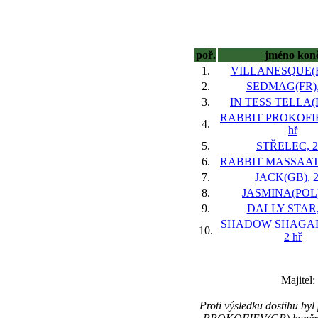
poř.
jméno kon
1.
VILLANESQUE(FR
2.
SEDMAG(FR), 
3.
IN TESS TELLA(FR
RABBIT PROKOFIE
4.
hř
5.
STŘELEC, 2
6.
RABBIT MASSAAT(G
7.
JACK(GB), 2
8.
JASMINA(POL),
9.
DALLY STAR, 
SHADOW SHAGAR
10.
2 hř
Majitel
Proti výsledku dostihu b