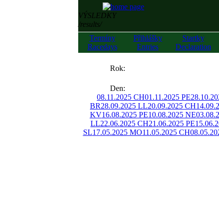
VÝSLEDKY
/results/
Termíny
Přihlášky
Startky
Racedays
Entries
Declaration
««
Rok:
»»
Den:
08.11.2025 CH
01.11.2025 PE
28.10.2
BR
28.09.2025 LL
20.09.2025 CH
14.09.
KV
16.08.2025 PE
10.08.2025 NE
03.08.
LL
22.06.2025 CH
21.06.2025 PE
15.06.
SL
17.05.2025 MO
11.05.2025 CH
08.05.20