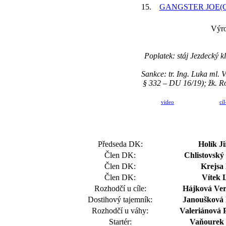
15.
GANGSTER JOE(GB
Výro
Poplatek: stáj Jezdecký
Sankce: tr. Ing. Luka m
§ 332 – DU 16/19); žk.
video
cíl
Předseda DK:
Holík Ji
Člen DK:
Chlistovský 
Člen DK:
Krejsa
Člen DK:
Vítek 
Rozhodčí u cíle:
Hájková Ver
Dostihový tajemník:
Janoušková 
Rozhodčí u váhy:
Valeriánová P
Startér:
Vaňourek 