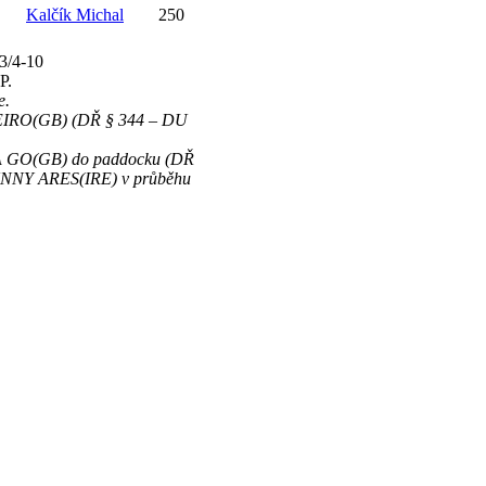
Kalčík Michal
250
3/4-10
P.
e.
OTEIRO(GB) (DŘ § 344 – DU
OLA GO(GB) do paddocku (DŘ
FUNNY ARES(IRE) v průběhu