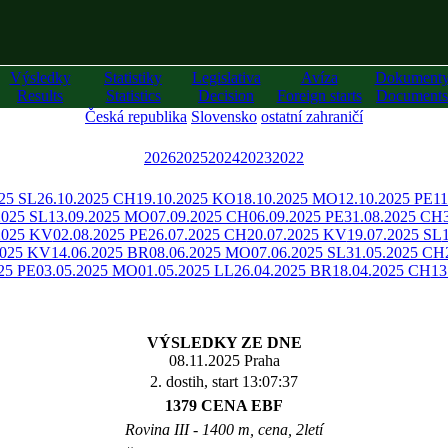
Výsledky
Statistiky
Legislativa
Avíza
Dokument
Results
Statistics
Decision
Foreign starts
Documents
Česká republika
Slovensko
ostatní zahraničí
2026
2025
2024
2023
2022
025 SL
26.10.2025 CH
19.10.2025 KO
18.10.2025 MO
12.10.2025 PE
11
2025 SL
13.09.2025 MO
07.09.2025 CH
06.09.2025 PE
31.08.2025 CH
2025 KV
02.08.2025 PE
26.07.2025 CH
20.07.2025 KV
19.07.2025 SL
2025 KV
14.06.2025 BR
08.06.2025 MO
07.06.2025 SL
31.05.2025 CH
25 PE
03.05.2025 MO
01.05.2025 LL
26.04.2025 BR
18.04.2025 CH
13
VÝSLEDKY ZE DNE
08.11.2025 Praha
2. dostih, start 13:07:37
1379 CENA EBF
Rovina III - 1400 m, cena, 2letí