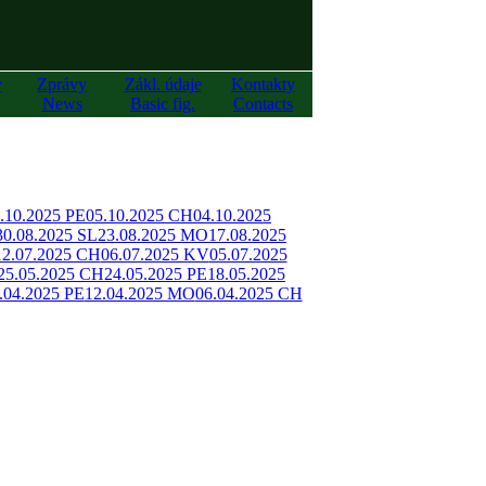
y
Zprávy
Zákl. údaje
Kontakty
News
Basic fig.
Contacts
.10.2025 PE
05.10.2025 CH
04.10.2025
30.08.2025 SL
23.08.2025 MO
17.08.2025
12.07.2025 CH
06.07.2025 KV
05.07.2025
25.05.2025 CH
24.05.2025 PE
18.05.2025
.04.2025 PE
12.04.2025 MO
06.04.2025 CH