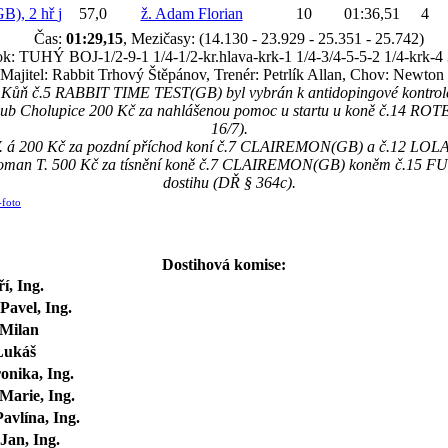
), 2 hř
j
57,0
ž. Adam Florian
10
01:36,51
4
Čas:
01:29,15
, Mezičasy: (14.130 - 23.929 - 25.351 - 25.742)
k: TUHÝ BOJ-1/2-9-1 1/4-1/2-kr.hlava-krk-1 1/4-3/4-5-5-2 1/4-krk-4 
Majitel: Rabbit Trhový Štěpánov, Trenér: Petrlík Allan, Chov: Newton 
Kůň č.5 RABBIT TIME TEST(GB) byl vybrán k antidopingové kontrol
 klub Cholupice 200 Kč za nahlášenou pomoc u startu u koně č.14 R
16/7).
l. V. á 200 Kč za pozdní příchod koní č.7 CLAIREMON(GB) a č.12 L
 Roman T. 500 Kč za tísnění koně č.7 CLAIREMON(GB) koněm č.15 
dostihu (DŘ § 364c).
-foto
Dostihová komise:
ří, Ing.
Pavel, Ing.
 Milan
Lukáš
onika, Ing.
Marie, Ing.
avlína, Ing.
Jan, Ing.