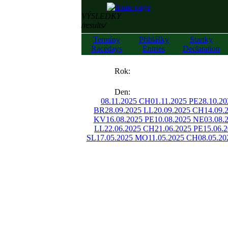
VÝSLEDKY
/results/
Termíny
Přihlášky
Startky
Racedays
Entries
Declaration
««
Rok:
»»
Den:
08.11.2025 CH
01.11.2025 PE
28.10.2
BR
28.09.2025 LL
20.09.2025 CH
14.09.
KV
16.08.2025 PE
10.08.2025 NE
03.08.
LL
22.06.2025 CH
21.06.2025 PE
15.06.
SL
17.05.2025 MO
11.05.2025 CH
08.05.20