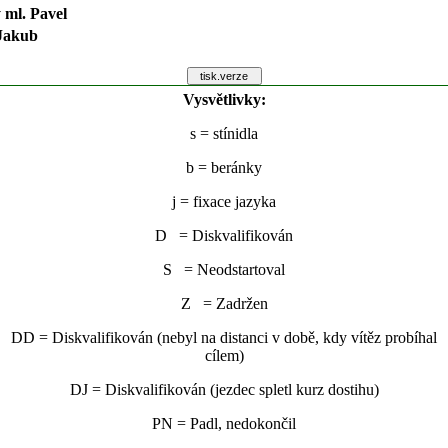
 ml. Pavel
Jakub
Vysvětlivky:
s
= stínidla
b
= beránky
j
= fixace jazyka
D = Diskvalifikován
S = Neodstartoval
Z = Zadržen
DD = Diskvalifikován (nebyl na distanci v době, kdy vítěz probíhal
cílem)
DJ = Diskvalifikován (jezdec spletl kurz dostihu)
PN = Padl, nedokončil