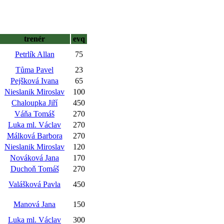
trenér
evq
Petrlík Allan
75
Tůma Pavel
23
Pejšková Ivana
65
Nieslanik Miroslav
100
Chaloupka Jiří
450
Váňa Tomáš
270
Luka ml. Václav
270
Málková Barbora
270
Nieslanik Miroslav
120
Nováková Jana
170
Duchoň Tomáš
270
Valášková Pavla
450
Manová Jana
150
Luka ml. Václav
300