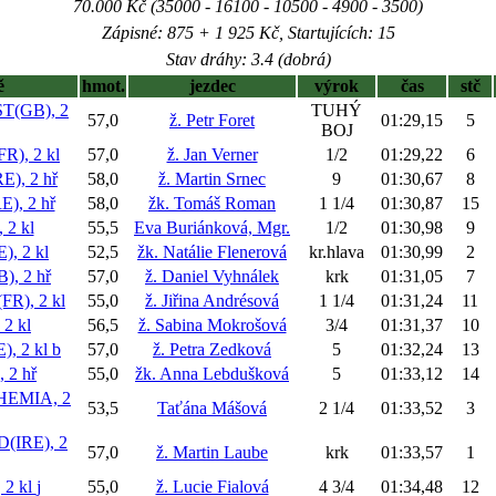
70.000 Kč (35000 - 16100 - 10500 - 4900 - 3500)
Zápisné: 875 + 1 925 Kč, Startujících: 15
Stav dráhy: 3.4 (dobrá)
ě
hmot.
jezdec
výrok
čas
stč
T(GB), 2
TUHÝ
57,0
ž. Petr Foret
01:29,15
5
BOJ
), 2 kl
57,0
ž. Jan Verner
1/2
01:29,22
6
), 2 hř
58,0
ž. Martin Srnec
9
01:30,67
8
), 2 hř
58,0
žk. Tomáš Roman
1 1/4
01:30,87
15
2 kl
55,5
Eva Buriánková, Mgr.
1/2
01:30,98
9
, 2 kl
52,5
žk. Natálie Flenerová
kr.hlava
01:30,99
2
, 2 hř
57,0
ž. Daniel Vyhnálek
krk
01:31,05
7
R), 2 kl
55,0
ž. Jiřina Andrésová
1 1/4
01:31,24
11
2 kl
56,5
ž. Sabina Mokrošová
3/4
01:31,37
10
, 2 kl
b
57,0
ž. Petra Zedková
5
01:32,24
13
 2 hř
55,0
žk. Anna Lebdušková
5
01:33,12
14
EMIA, 2
53,5
Taťána Mášová
2 1/4
01:33,52
3
(IRE), 2
57,0
ž. Martin Laube
krk
01:33,57
1
2 kl
j
55,0
ž. Lucie Fialová
4 3/4
01:34,48
12