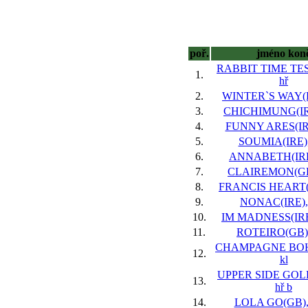
poř.
jméno kon
RABBIT TIME TES
1.
hř
2.
WINTER`S WAY(FR
3.
CHICHIMUNG(IRE
4.
FUNNY ARES(IRE
5.
SOUMIA(IRE), 
6.
ANNABETH(IRE)
7.
CLAIREMON(GB)
8.
FRANCIS HEART(F
9.
NONAC(IRE), 
10.
IM MADNESS(IRE)
11.
ROTEIRO(GB),
CHAMPAGNE BOH
12.
kl
UPPER SIDE GOLD
13.
hř
b
14.
LOLA GO(GB), 