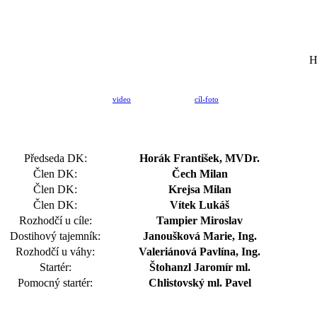
H
video
cíl-foto
Předseda DK:
Horák František, MVDr.
Člen DK:
Čech Milan
Člen DK:
Krejsa Milan
Člen DK:
Vítek Lukáš
Rozhodčí u cíle:
Tampier Miroslav
Dostihový tajemník:
Janoušková Marie, Ing.
Rozhodčí u váhy:
Valeriánová Pavlína, Ing.
Startér:
Štohanzl Jaromír ml.
Pomocný startér:
Chlistovský ml. Pavel