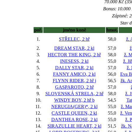
70.000 Kč (35
Bonus: 10.000 
Zápisné: 2
Stav d
poř.
jméno koně
hmot.
1.
STŘELEC, 2 hř
58,0
ž. 
2.
DREAM STAR, 2 kl
57,0
ž
3.
HECTOR THE KING, 2 hř
58,0
ž. M
4.
INESESS, 2 kl
55,0
ž. J
5.
DALLY STAR, 2 kl
57,0
ž.
6.
FANNY AMICO, 2 kl
56,0
Eva B
7.
FLYNN RIDER, 2 hř
j
56,5
žk. A
8.
GASPAROTO, 2 hř
57,0
9.
SLOVENSKÁ STRELA, 2 hř
58,0
ž. 
10.
WINDY BOY, 2 hř
b
54,5
Ta
11.
NERUGIA(GER)*, 2 kl
55,0
ž. Ma
12.
CASTLE QUEEN, 2 kl
55,0
ž. Ve
13.
DANTHEA ROSE, 2 kl
55,0
ž. 
14.
SIRAZULLIE HEART, 2 kl
51,5
žk. N