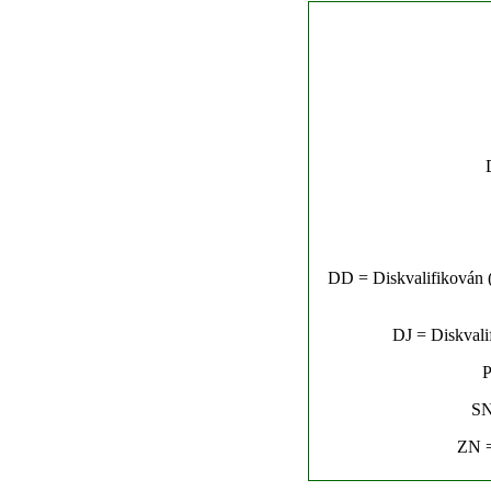
DD = Diskvalifikován (n
DJ = Diskvalif
P
SN
ZN =