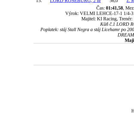
15.
LORD ROSEBURG, 2 hř
56,0
ž. 
Čas:
01:41,58
, Mez
Výrok: VELMI LEHCE-17-1 1/4-3 3/4
Majitel: KI Racing, Trené
Kůň č.1 LORD ROS
Poplatek: stáj Stall Negra a stáj Licehamr po 
DREAM S
Maji