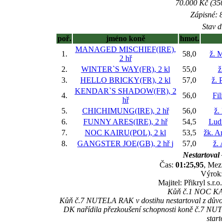
70.000 Kč (35
Zápisné: 8
Stav d
poř.
jméno koně
hmot.
MANAGED MISCHIEF(IRE),
1.
58,0
ž. 
2 hř
2.
WINTER`S WAY(FR), 2 kl
55,0
ž
3.
HELLO BRICKY(FR), 2 kl
57,0
ž. 
KENDAR`S SHADOW(FR), 2
4.
56,0
Fi
hř
5.
CHICHIMUNG(IRE), 2 hř
56,0
ž.
6.
FUNNY ARES(IRE), 2 hř
54,5
Lud
7.
NOC KAIRU(POL), 2 kl
53,5
žk. A
8.
GANGSTER JOE(GB), 2 hř
j
57,0
ž.
Nestartoval 
Čas:
01:25,95
, Mez
Výrok:
Majitel: Přikryl s.r
Kůň č.1 NOC KAIR
Kůň č.7 NUTELA RAK v dostihu nestartoval z důvodu
DK nařídila přezkoušení schopnosti koně č.7 NUTE
star