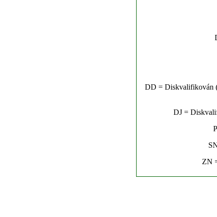
DD = Diskvalifikován (n
DJ = Diskvalif
P
SN
ZN =