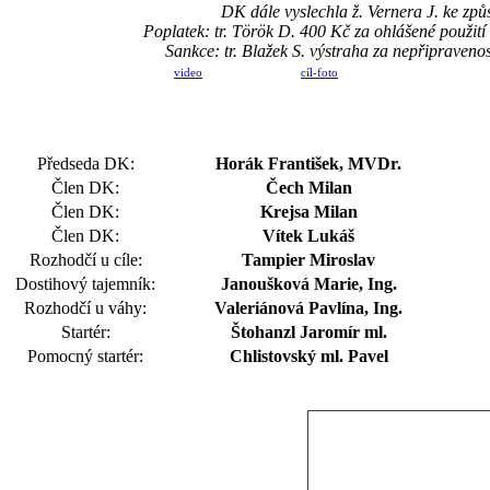
DK dále vyslechla ž. Vernera J. ke způ
Poplatek: tr. Török D. 400 Kč za ohlášené použ
Sankce: tr. Blažek S. výstraha za nepřipraven
video
cíl-foto
Předseda DK:
Horák František, MVDr.
Člen DK:
Čech Milan
Člen DK:
Krejsa Milan
Člen DK:
Vítek Lukáš
Rozhodčí u cíle:
Tampier Miroslav
Dostihový tajemník:
Janoušková Marie, Ing.
Rozhodčí u váhy:
Valeriánová Pavlína, Ing.
Startér:
Štohanzl Jaromír ml.
Pomocný startér:
Chlistovský ml. Pavel