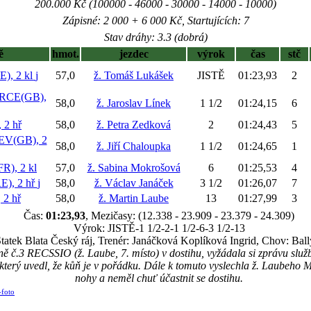
200.000 Kč (100000 - 46000 - 30000 - 14000 - 10000)
Zápisné: 2 000 + 6 000 Kč, Startujících: 7
Stav dráhy: 3.3 (dobrá)
ě
hmot.
jezdec
výrok
čas
stč
), 2 kl
j
57,0
ž. Tomáš Lukášek
JISTĚ
01:23,93
2
RCE(GB),
58,0
ž. Jaroslav Línek
1 1/2
01:24,15
6
2 hř
58,0
ž. Petra Zedková
2
01:24,43
5
V(GB), 2
58,0
ž. Jiří Chaloupka
1 1/2
01:24,65
1
), 2 kl
57,0
ž. Sabina Mokrošová
6
01:25,53
4
), 2 hř
j
58,0
ž. Václav Janáček
3 1/2
01:26,07
7
2 hř
58,0
ž. Martin Laube
13
01:27,99
3
Čas:
01:23,93
, Mezičasy: (12.338 - 23.909 - 23.379 - 24.309)
Výrok: JISTĚ-1 1/2-2-1 1/2-6-3 1/2-13
Statek Blata Český ráj, Trenér: Janáčková Koplíková Ingrid, Chov: Bal
ě č.3 RECSSIO (ž. Laube, 7. místo) v dostihu, vyžádala si zprávu služb
terý uvedl, že kůň je v pořádku. Dále k tomuto vyslechla ž. Laubeho M.
nohy a neměl chuť účastnit se dostihu.
-foto