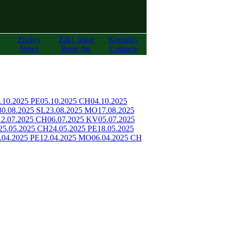
y
Zprávy
Zákl. údaje
Kontakty
News
Basic fig.
Contacts
.10.2025 PE
05.10.2025 CH
04.10.2025
30.08.2025 SL
23.08.2025 MO
17.08.2025
12.07.2025 CH
06.07.2025 KV
05.07.2025
25.05.2025 CH
24.05.2025 PE
18.05.2025
.04.2025 PE
12.04.2025 MO
06.04.2025 CH