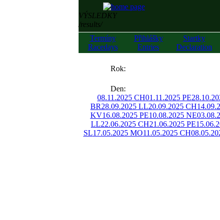
VÝSLEDKY
/results/
Termíny
Přihlášky
Startky
Racedays
Entries
Declaration
««
Rok:
»»
Den:
08.11.2025 CH
01.11.2025 PE
28.10.2
BR
28.09.2025 LL
20.09.2025 CH
14.09.
KV
16.08.2025 PE
10.08.2025 NE
03.08.
LL
22.06.2025 CH
21.06.2025 PE
15.06.
SL
17.05.2025 MO
11.05.2025 CH
08.05.20