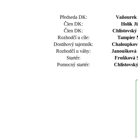
Předseda DK:
Vaňourek 
Člen DK:
Holík Ji
Člen DK:
Chlistovský 
Rozhodčí u cíle:
Tampier 
Dostihový tajemník:
Chaloupková
Rozhodčí u váhy:
Janoušková 
Startér:
Froňková S
Pomocný startér:
Chlistovský