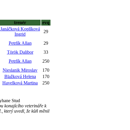
trenér
evq
Janáčková Koplíková
29
Ingrid
Petrlík Allan
29
Török Dalibor
33
Petrlík Allan
250
Nieslanik Miroslav
170
Blažková Helena
170
Havelková Martina
250
lyhane Stud
u konajícího veterináře k
, který uvedl, že kůň měnil