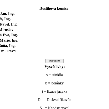
Dostihová komise:
Jan, Ing.
ří, Ing.
Pavel, Ing.
Miroslav
 Eva, Ing.
Marie, Ing.
oňa, Ing.
 ml. Pavel
Vysvětlivky:
s
= stínidla
b
= beránky
j
= fixace jazyka
D = Diskvalifikován
S = Neodstartoval