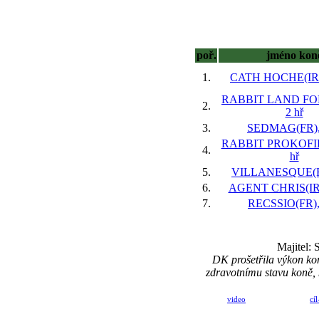
poř.
jméno kon
1.
CATH HOCHE(IRE
RABBIT LAND FO
2.
2 hř
3.
SEDMAG(FR), 
RABBIT PROKOFIE
4.
hř
5.
VILLANESQUE(FR
6.
AGENT CHRIS(IRE
7.
RECSSIO(FR), 
Majitel: 
DK prošetřila výkon kon
zdravotnímu stavu koně, k
video
cíl