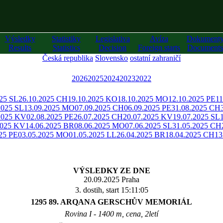
Výsledky
Statistiky
Legislativa
Avíza
Dokument
Results
Statistics
Decision
Foreign starts
Documents
Česká republika
Slovensko
ostatní zahraničí
2026
2025
2024
2023
2022
025 SL
26.10.2025 CH
19.10.2025 KO
18.10.2025 MO
12.10.2025 PE
11
2025 SL
13.09.2025 MO
07.09.2025 CH
06.09.2025 PE
31.08.2025 CH
2025 KV
02.08.2025 PE
26.07.2025 CH
20.07.2025 KV
19.07.2025 SL
2025 KV
14.06.2025 BR
08.06.2025 MO
07.06.2025 SL
31.05.2025 CH
25 PE
03.05.2025 MO
01.05.2025 LL
26.04.2025 BR
18.04.2025 CH
13
VÝSLEDKY ZE DNE
20.09.2025 Praha
3. dostih, start 15:11:05
1295 89. ARQANA GERSCHŮV MEMORIÁL
Rovina I - 1400 m, cena, 2letí