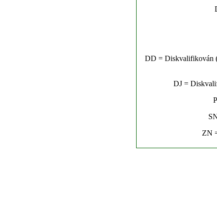
DD = Diskvalifikován (n
DJ = Diskvalif
P
SN
ZN =