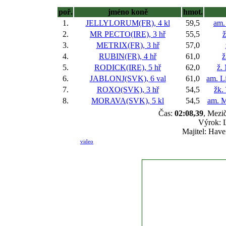
poř.
jméno koně
hmot.
1.
JELLYLORUM(FR), 4 kl
59,5
am.
2.
MR PECTO(IRE), 3 hř
55,5
ž
3.
METRIX(FR), 3 hř
57,0
4.
RUBIN(FR), 4 hř
61,0
ž
5.
RODICK(IRE), 5 hř
62,0
ž.
6.
JABLONJ(SVK), 6 val
61,0
am. L
7.
ROXO(SVK), 3 hř
54,5
žk.
8.
MORAVA(SVK), 5 kl
54,5
am. M
Čas:
02:08,39
, Mezič
Výrok: 
Majitel: Hav
video