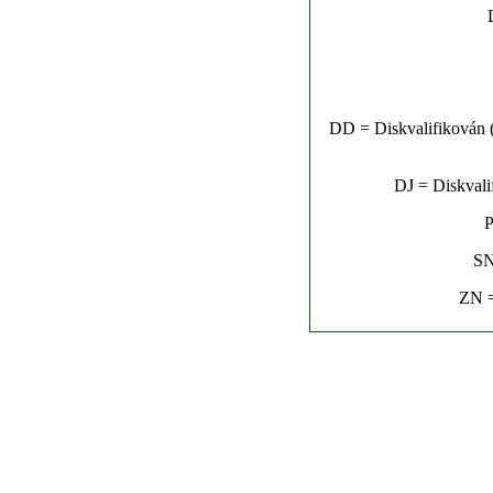
DD = Diskvalifikován (n
DJ = Diskvalif
P
SN
ZN =