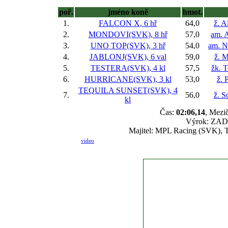
poř.
jméno koně
hmot.
1.
FALCON X, 6 hř
64,0
ž. A
2.
MONDOVI(SVK), 8 hř
57,0
am. 
3.
UNO TOP(SVK), 3 hř
54,0
am. N
4.
JABLONJ(SVK), 6 val
59,0
ž. 
5.
TESTERA(SVK), 4 kl
57,5
žk. 
6.
HURRICANE(SVK), 3 kl
53,0
ž. 
TEQUILA SUNSET(SVK), 4
7.
56,0
ž. S
kl
Čas:
02:06,14
, Mezič
Výrok: ZADR
Majitel: MPL Racing (SVK), T
video