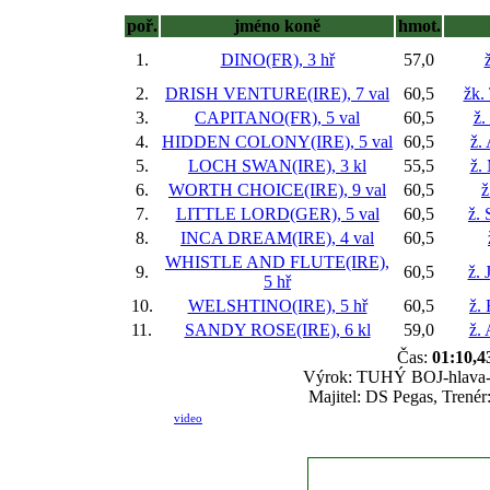
poř.
jméno koně
hmot.
1.
DINO(FR), 3 hř
57,0
2.
DRISH VENTURE(IRE), 7 val
60,5
žk.
3.
CAPITANO(FR), 5 val
60,5
ž.
4.
HIDDEN COLONY(IRE), 5 val
60,5
ž.
5.
LOCH SWAN(IRE), 3 kl
55,5
ž.
6.
WORTH CHOICE(IRE), 9 val
60,5
ž
7.
LITTLE LORD(GER), 5 val
60,5
ž. 
8.
INCA DREAM(IRE), 4 val
60,5
WHISTLE AND FLUTE(IRE),
9.
60,5
ž. 
5 hř
10.
WELSHTINO(IRE), 5 hř
60,5
ž.
11.
SANDY ROSE(IRE), 6 kl
59,0
ž.
Čas:
01:10,4
Výrok: TUHÝ BOJ-hlava-1-k
Majitel: DS Pegas, Trenér
video