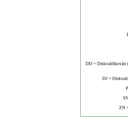
DD = Diskvalifikován (n
DJ = Diskvalif
P
SN
ZN =