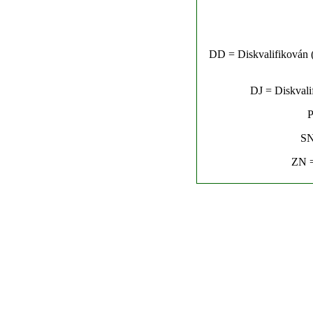
DD = Diskvalifikován (n
DJ = Diskvalif
P
SN
ZN =