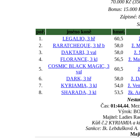
70.000 Kč (35
Bonus: 15.000 K
Zápisné: 8
S
poř.
jméno koně
hmot.
1.
LEGALIO, 3 hř
60,5
2.
RARATCHEQUE, 3 hř
b
58,0
ž. M
3.
DAKTARI, 3 val
58,0
ž.
4.
FLORANCE, 3 kl
56,5
ž. Ma
COSMIC BLACK MAGIC, 3
5.
60,5
ž
val
6.
DARK, 3 hř
58,0
ž. D
7.
KYRIAMIA, 3 kl
54,0
ž. Ve
8.
SHARADA, 3 kl
53,5
žk. A
Nestar
Čas:
01:44,44
, Mez
Výrok: BOJ
Majitel: Ladies Rac
Kůň č.2 KYRIAMIA a kůň
Sankce: žk. Lebdušková A. 
Maji