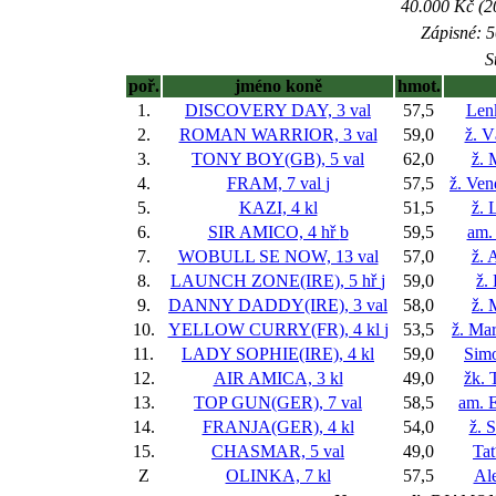
40.000 Kč (2
Zápisné: 5
S
poř.
jméno koně
hmot.
1.
DISCOVERY DAY, 3 val
57,5
Len
2.
ROMAN WARRIOR, 3 val
59,0
ž. V
3.
TONY BOY(GB), 5 val
62,0
ž. 
4.
FRAM, 7 val
j
57,5
ž. Ve
5.
KAZI, 4 kl
51,5
ž. 
6.
SIR AMICO, 4 hř
b
59,5
am.
7.
WOBULL SE NOW, 13 val
57,0
ž. 
8.
LAUNCH ZONE(IRE), 5 hř
j
59,0
ž.
9.
DANNY DADDY(IRE), 3 val
58,0
ž. 
10.
YELLOW CURRY(FR), 4 kl
j
53,5
ž. Ma
11.
LADY SOPHIE(IRE), 4 kl
59,0
Sim
12.
AIR AMICA, 3 kl
49,0
žk.
13.
TOP GUN(GER), 7 val
58,5
am. E
14.
FRANJA(GER), 4 kl
54,0
ž. 
15.
CHASMAR, 5 val
49,0
Ta
Z
OLINKA, 7 kl
57,5
Al