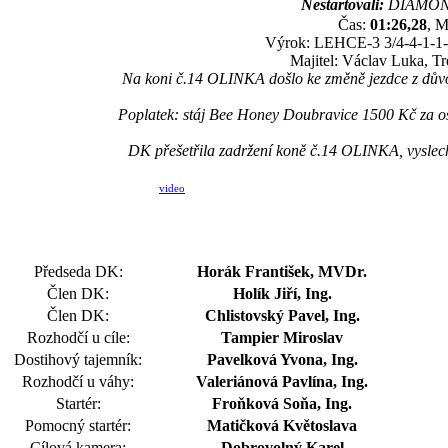
Nestartovali:
DIAMONT
Čas:
01:26,28
, M
Výrok: LEHCE-3 3/4-4-1-1-kr
Majitel: Václav Luka, Tr
Na koni č.14 OLINKA došlo ke změně jezdce z důvo
Poplatek: stáj Bee Honey Doubravice 1500 Kč za o
DK přešetřila zadržení koně č.14 OLINKA, vyslechl
video
Předseda DK:
Horák František, MVDr.
Člen DK:
Holík Jiří, Ing.
Člen DK:
Chlistovský Pavel, Ing.
Rozhodčí u cíle:
Tampier Miroslav
Dostihový tajemník:
Pavelková Yvona, Ing.
Rozhodčí u váhy:
Valeriánová Pavlína, Ing.
Startér:
Froňková Soňa, Ing.
Pomocný startér:
Matičková Květoslava
Cílová kamera:
Dobrovolný Karel