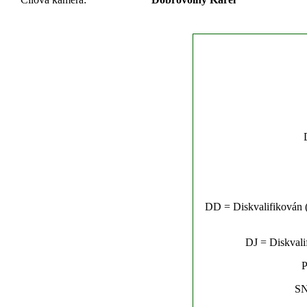
DD = Diskvalifikován (n
DJ = Diskvalif
P
SN