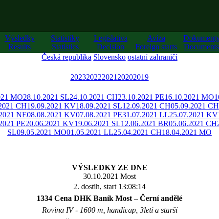
Výsledky
Statistiky
Legislativa
Avíza
Dokument
Results
Statistics
Decision
Foreign starts
Documents
Česká republika
Slovensko
ostatní zahraničí
2023
2022
2021
2020
2019
021 MO
28.10.2021 SL
24.10.2021 CH
23.10.2021 PE
16.10.2021 MO
1
.2021 CH
19.09.2021 KV
18.09.2021 SL
12.09.2021 CH
05.09.2021 CH
.2021 NE
08.08.2021 KV
07.08.2021 PE
31.07.2021 LL
25.07.2021 KV
.2021 PE
20.06.2021 KV
19.06.2021 SL
12.06.2021 BR
05.06.2021 CH
SL
09.05.2021 MO
01.05.2021 LL
25.04.2021 CH
18.04.2021 MO
VÝSLEDKY ZE DNE
30.10.2021 Most
2. dostih, start 13:08:14
1334 Cena DHK Baník Most – Černí andělé
Rovina IV - 1600 m, handicap, 3letí a starší