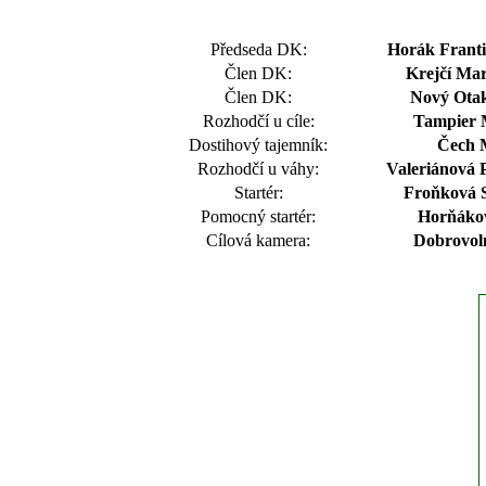
Předseda DK:
Horák Frant
Člen DK:
Krejčí Mar
Člen DK:
Nový Otak
Rozhodčí u cíle:
Tampier 
Dostihový tajemník:
Čech 
Rozhodčí u váhy:
Valeriánová P
Startér:
Froňková S
Pomocný startér:
Horňákov
Cílová kamera:
Dobrovol