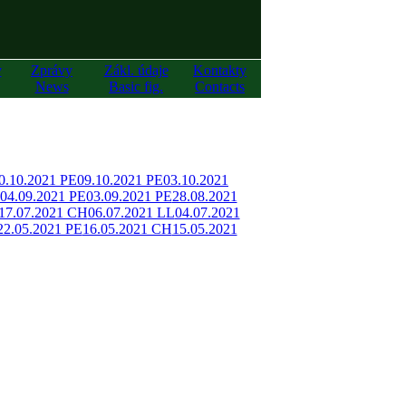
y
Zprávy
Zákl. údaje
Kontakty
News
Basic fig.
Contacts
0.10.2021 PE
09.10.2021 PE
03.10.2021
04.09.2021 PE
03.09.2021 PE
28.08.2021
17.07.2021 CH
06.07.2021 LL
04.07.2021
22.05.2021 PE
16.05.2021 CH
15.05.2021