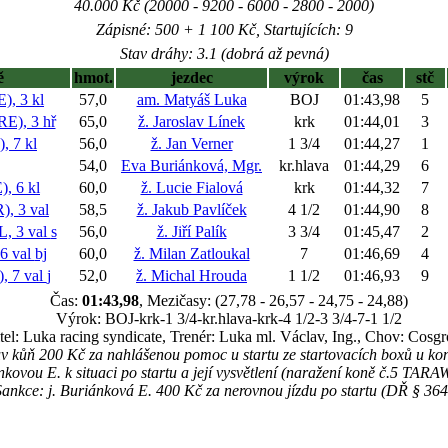
40.000 Kč (20000 - 9200 - 6000 - 2800 - 2000)
Zápisné: 500 + 1 100 Kč, Startujících: 9
Stav dráhy: 3.1 (dobrá až pevná)
ě
hmot.
jezdec
výrok
čas
stč
, 3 kl
57,0
am. Matyáš Luka
BOJ
01:43,98
5
E), 3 hř
65,0
ž. Jaroslav Línek
krk
01:44,01
3
 7 kl
56,0
ž. Jan Verner
1 3/4
01:44,27
1
54,0
Eva Buriánková, Mgr.
kr.hlava
01:44,29
6
, 6 kl
60,0
ž. Lucie Fialová
krk
01:44,32
7
, 3 val
58,5
ž. Jakub Pavlíček
4 1/2
01:44,90
8
 3 val
s
56,0
ž. Jiří Palík
3 3/4
01:45,47
2
6 val
bj
60,0
ž. Milan Zatloukal
7
01:46,69
4
 7 val
j
52,0
ž. Michal Hrouda
1 1/2
01:46,93
9
Čas:
01:43,98
, Mezičasy: (27,78 - 26,57 - 24,75 - 24,88)
Výrok: BOJ-krk-1 3/4-kr.hlava-krk-4 1/2-3 3/4-7-1 1/2
tel: Luka racing syndicate, Trenér: Luka ml. Václav, Ing., Chov: Cosg
pův kůň 200 Kč za nahlášenou pomoc u startu ze startovacích boxů u ko
nkovou E. k situaci po startu a její vysvětlení (naražení koně č.5 TA
Sankce: j. Buriánková E. 400 Kč za nerovnou jízdu po startu (DŘ § 364