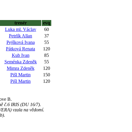
trenér
evq
Luka ml. Václav
60
Petrlík Allan
37
Pejšková Ivana
55
Pátková Renata
120
Kub Ivan
85
Seménka Zdeněk
55
Mimra Zdeněk
120
Pišl Martin
150
Pišl Martin
120
rove B.
ně č.6 IRIS (DU 16/7).
RAWERA) vzala na vědomí.
b).