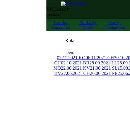
VÝSLEDKY
/results/
Termíny
Přihlášky
Startky
Racedays
Entries
Declaration
««
Rok:
»»
Den:
07.11.2021 KO
06.11.2021 CH
30.10.2
CH
02.10.2021 BR
28.09.2021 LL
25.09
MO
22.08.2021 KV
21.08.2021 SL
15.08
KV
27.06.2021 CH
26.06.2021 PE
25.06