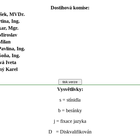
Dostihová komise:
išek, MVDr.
tina, Ing.
ar, Mgr.
Miroslav
Milan
avlína, Ing.
oňa, Ing.
á Iveta
ný Karel
Vysvětlivky:
s
= stínidla
b
= beránky
j
= fixace jazyka
D = Diskvalifikován