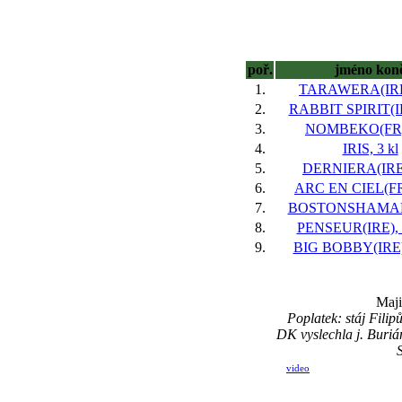
poř.
jméno kon
1.
TARAWERA(IRE)
2.
RABBIT SPIRIT(IR
3.
NOMBEKO(FR),
4.
IRIS, 3 kl
5.
DERNIERA(IRE)
6.
ARC EN CIEL(FR)
7.
BOSTONSHAMAL,
8.
PENSEUR(IRE), 
9.
BIG BOBBY(IRE),
Maji
Poplatek: stáj Fili
DK vyslechla j. Buriá
video