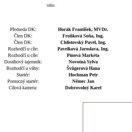
video
Předseda DK:
Horák František, MVDr.
Člen DK:
Froňková Soňa, Ing.
Člen DK:
Chlistovský Pavel, Ing.
Rozhodčí u cíle:
Pavelková Jaroslava, Ing.
Rozhodčí u cíle:
Pínová Markéta
Dostihový tajemník:
Novotná Sylva
Rozhodčí u váhy:
Švůgerová Hana
Startér:
Hochman Petr
Pomocný startér:
Němec Jan
Cílová kamera:
Dobrovolný Karel