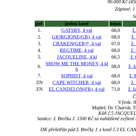
90.000 Kč (45
Zápisné: 1 
S
poř.
jméno koně
hmot.
1.
GATSBY, 4 val
68,0
ž.
2.
GIORGIONE(GB), 4 val
68,0
ž.
3.
CRAKEN(GER)*, 4 val
67,0
ž.
4.
REGTIME, 4 val
68,0
ž.
5.
JACQUELINE, 4 kl
66,5
ž.
SHOW ME THE MONEY, 4 kl
6.
68,0
ž. 
b
7.
SOPHIST, 4 val
68,0
ž. 
ZN
CAPE WITCHER, 4 val
68,0
ž.
ZN
EL CANDELON(FR), 4 val
71,0
ž. J
Č
Výrok: J
Majitel: Dr. Charvát, 
Kůň č.5 JACQUELIN
Sankce: ž. Brečka J. 1500 Kč za nahlášené zvýše
DK přešetřila pád ž. Brečky J. z koně č.3 EL 