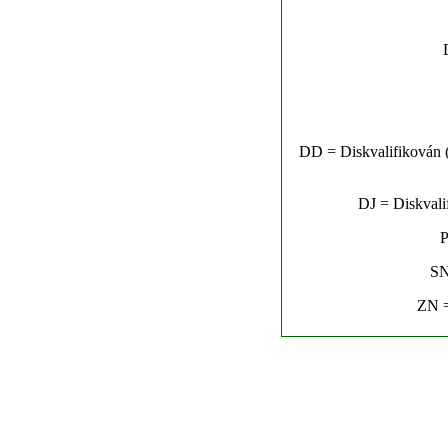
DD = Diskvalifikován (n
DJ = Diskvalif
P
SN
ZN =