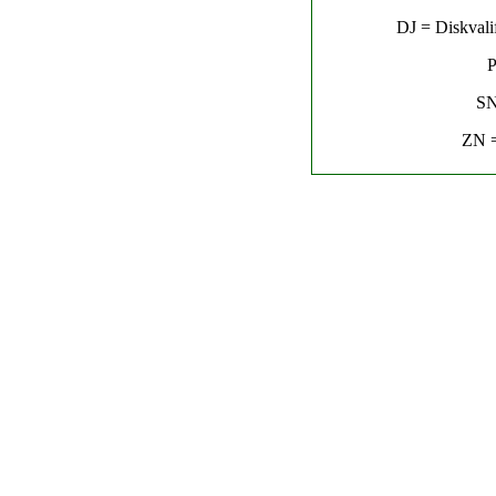
DJ = Diskvalif
P
SN
ZN =