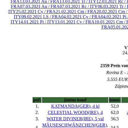
FRA
13.03.2021 Au / FRA
13.03.2021 Tr / ITY
12.03.2021 Rc /
FRA
07.03.2021 Au / FRA
07.03.2021 Rc / ITY
06.03.2021 Tr /
ITY
25.02.2021 Cy / FRA
21.02.2021 Cm / FRA
20.02.2021 Cm 
ITY
09.02.2021 LS / FRA
04.02.2021 Cy / FRA
04.02.2021 Pi 
ITY
14.01.2021 Pi / ITY
13.01.2021 Cy / FRA
10.01.2021 Cm /
FRA
05.01.20
V
24
.
2359 Preis v
Rovina E - 1
5.555 EUR 
Zápisné
poř.
jméno koně
hmot.
1.
KATMANDA(GER), 4 kl
52,0
2.
CELESTIAL WOOD(IRE), 4
62,0
3.
WATER DIVINER(IRE), 5 val
56,5
MÄUSESCHWÄNZCHEN(GER),
4.
54,5