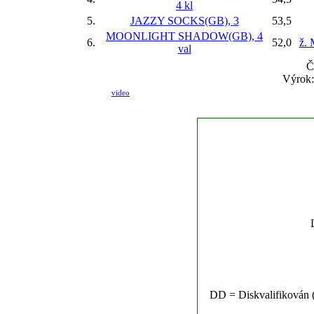
4 kl
5.
JAZZY SOCKS(GB), 3
53,5
MOONLIGHT SHADOW(GB), 4
6.
52,0
ž. 
val
Č
Výrok:
video
DD = Diskvalifikován (n