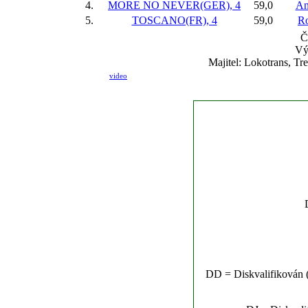
4.
MORE NO NEVER(GER), 4
59,0
An
5.
TOSCANO(FR), 4
59,0
R
Č
Vý
Majitel: Lokotrans, T
video
DD = Diskvalifikován (n