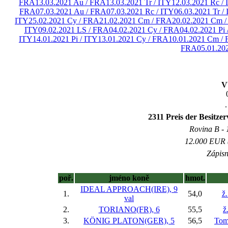
FRA
13.03.2021 Au / FRA
13.03.2021 Tr / ITY
12.03.2021 Rc /
FRA
07.03.2021 Au / FRA
07.03.2021 Rc / ITY
06.03.2021 Tr /
ITY
25.02.2021 Cy / FRA
21.02.2021 Cm / FRA
20.02.2021 Cm 
ITY
09.02.2021 LS / FRA
04.02.2021 Cy / FRA
04.02.2021 Pi 
ITY
14.01.2021 Pi / ITY
13.01.2021 Cy / FRA
10.01.2021 Cm /
FRA
05.01.20
V
.
2311 Preis der Besitze
Rovina B - 1
12.000 EUR (
Zápisn
poř.
jméno koně
hmot.
IDEAL APPROACH(IRE), 9
1.
54,0
ž.
val
2.
TORIANO(FR), 6
55,5
ž
3.
KÖNIG PLATON(GER), 5
56,5
Tom