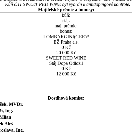
Kůň č.11 SWEET RED WINE byl vybrán k antidopingové kontrole.
Majitelské prémie a bonusy:
kůň:
stáj:
maj. prémie:
bonus:
LOMBARGINI(GER)*
EŽ Praha a.s.
0 Kč
20 000 Kč
SWEET RED WINE
Stáj Dopa Odložil
0 Kč
12 000 Kč
Dostihová komise:
išek, MVDr.
ří, Ing.
 Milan
k Aleš
oslava, Ing.