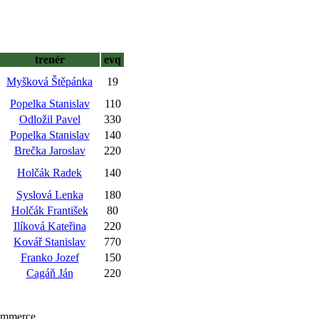
trenér
evq
Myšková Štěpánka
19
Popelka Stanislav
110
Odložil Pavel
330
Popelka Stanislav
140
Brečka Jaroslav
220
Holčák Radek
140
Syslová Lenka
180
Holčák František
80
Ilíková Kateřina
220
Kovář Stanislav
770
Franko Jozef
150
Cagáň Ján
220
Commerce