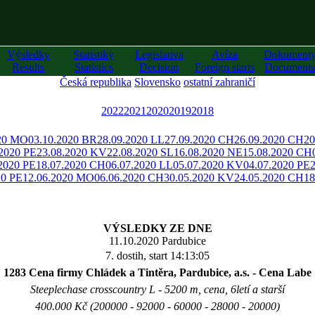
Výsledky
Statistiky
Legislativa
Avíza
Dokument
Results
Statistics
Decision
Foreign starts
Documents
Česká republika
Slovensko
ostatní zahraničí
2022
2021
2020
2019
2018
020 MO
03.10.2020 BR
28.09.2020 LL
27.09.2020 CH
26.09.2020 CH
20
.2020 PE
23.08.2020 KV
22.08.2020 SL
16.08.2020 NE
15.08.2020 CH
2020 PE
18.07.2020 CH
06.07.2020 LL
05.07.2020 KV
04.07.2020 PE
20 PE
12.06.2020 MO
06.06.2020 CH
30.05.2020 KV
24.05.2020 CH
18
VÝSLEDKY ZE DNE
11.10.2020 Pardubice
7. dostih, start 14:13:05
1283 Cena firmy Chládek a Tintěra, Pardubice, a.s. - Cena Labe
Steeplechase crosscountry L - 5200 m, cena, 6letí a starší
400.000 Kč (200000 - 92000 - 60000 - 28000 - 20000)