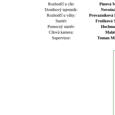
Rozhodčí u cíle:
Pínová 
Dostihový tajemník:
Novotná
Rozhodčí u váhy:
Provazníková 
Startér:
Froňková S
Pomocný startér:
Hochma
Cílová kamera:
Malát
Supervizor:
Toman Mil