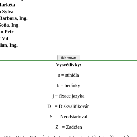
Markéta
 Sylva
Barbora, Ing.
oňa, Ing.
n Petr
 Vít
an, Ing.
Vysvětlivky:
s
= stínidla
b
= beránky
j
= fixace jazyka
D = Diskvalifikován
S = Neodstartoval
Z = Zadržen