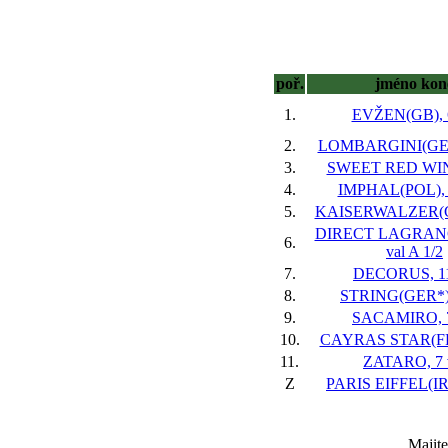
poř.
jméno kon
1.
EVŽEN(GB), 6
2.
LOMBARGINI(GER)
3.
SWEET RED WINE
4.
IMPHAL(POL), 
5.
KAISERWALZER(GE
DIRECT LAGRANG
6.
val
A 1/2
7.
DECORUS, 11
8.
STRING(GER*),
9.
SACAMIRO, 7
10.
CAYRAS STAR(FR)
11.
ZATARO, 7 
Z
PARIS EIFFEL(IRE
Majit