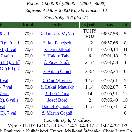
Bonus: 40.000 Kč (20000 - 12000 - 8000)
Zápisné: 4 000 + 8 000 Kč, Startujících: 12
Stav dráhy: 3.6 (dobrá)
ě
hmot.
jezdec
výrok
čas
stč
TUHÝ
 val
70,0
ž. Jaroslav Myška
06:57,56
5
BOJ
*, 9 val
70,0
ž. Jan Faltejsek
1/2
06:57,66
8
, 8 val
70,0
ž. Jan Odložil
13
07:00,14
11
7 val
b
70,0
ž. Hakim Tabet
6
07:01,18
3
R), 7 hř
70,0
ž. Pavel Složil
2 1/4
07:01,53
1
E(FR), 7
70,0
ž. Adam Čmiel
3 3/4
07:02,34
9
 val
70,0
ž. Ondřej Velek
1 1/2
07:02,61
2
 7 val
70,0
ž. Lukáš Matuský
1 1/4
07:02,87
7
 val
70,0
ž. Petr Tůma
14
07:05,91
12
, 6 val
s
70,0
Josef Borč
2
07:06,40
10
val
70,0
Daniel Vyhnálek
1 1/2
07:06,71
4
), 7 val
70,0
ž. Martin Cagáň
6
Čas:
06:57,56
, Mezičasy:
Výrok: TUHÝ BOJ-1/2-13-6-2 1/4-3 3/4-1 1/2-1 1/4-14-2-1 1/2
el: Englicovi a Kulhánkovi, Trenér: Myšková Štěpánka, Chov: Litex 