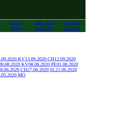
y
Zprávy
Zákl. údaje
Kontakty
News
Basic fig.
Contacts
.09.2020 KV
13.09.2020 CH
12.09.2020
09.08.2020 KV
08.08.2020 PE
01.08.2020
28.06.2020 CH
27.06.2020 SL
21.06.2020
.05.2020 MO