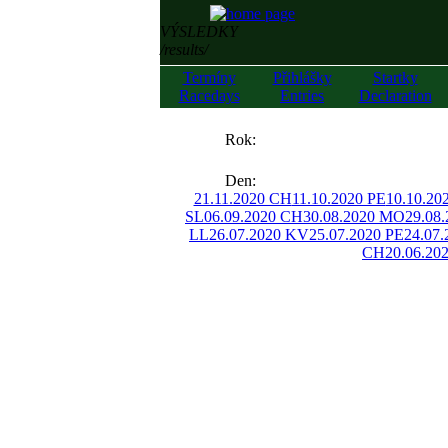
VÝSLEDKY
/results/
Termíny
Přihlášky
Startky
Racedays
Entries
Declaration
««
Rok:
»»
Den:
21.11.2020 CH
11.10.2020 PE
10.10.2
SL
06.09.2020 CH
30.08.2020 MO
29.08
LL
26.07.2020 KV
25.07.2020 PE
24.07.
CH
20.06.20