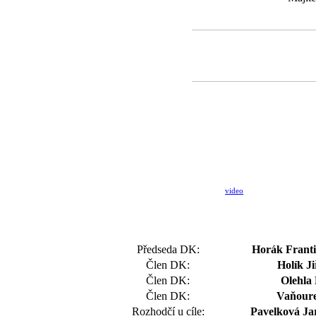
video
Předseda DK:
Horák Frant
Člen DK:
Holík Ji
Člen DK:
Olehla
Člen DK:
Vaňoure
Rozhodčí u cíle:
Pavelková Jar