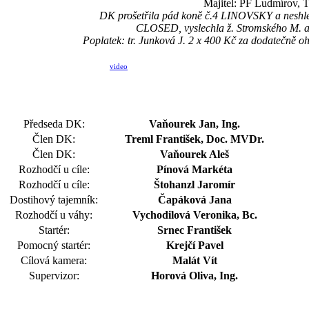
Majitel: PF Ludmírov, 
DK prošetřila pád koně č.4 LINOVSKY a neshled
CLOSED, vyslechla ž. Stromského M. a j
Poplatek: tr. Junková J. 2 x 400 Kč za dodatečně 
video
Předseda DK:
Vaňourek Jan, Ing.
Člen DK:
Treml František, Doc. MVDr.
Člen DK:
Vaňourek Aleš
Rozhodčí u cíle:
Pínová Markéta
Rozhodčí u cíle:
Štohanzl Jaromír
Dostihový tajemník:
Čapáková Jana
Rozhodčí u váhy:
Vychodilová Veronika, Bc.
Startér:
Srnec František
Pomocný startér:
Krejčí Pavel
Cílová kamera:
Malát Vít
Supervizor:
Horová Oliva, Ing.