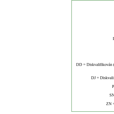
DD = Diskvalifikován (n
DJ = Diskvalif
P
SN
ZN =