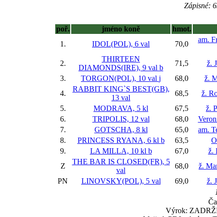
Zápisné: 6
poř.
jméno koně
hmot.
am. Fr
1.
IDOL(POL), 6 val
70,0
THIRTEEN
2.
71,5
ž. 
DIAMONDS(IRE), 9 val
b
3.
TORGON(POL), 10 val
j
68,0
ž. M
RABBIT KING`S BEST(GB),
4.
68,5
ž. Ro
13 val
5.
MODRAVA, 5 kl
67,5
ž. 
6.
TRIPOLIS, 12 val
68,0
Veron
7.
GOTSCHA, 8 kl
65,0
am. T
8.
PRINCESS RYANA, 6 kl
b
63,5
O
9.
LA MILLA, 10 kl
b
67,0
ž.
THE BAR IS CLOSED(FR), 5
Z
68,0
ž. Ma
val
PN
LINOVSKY(POL), 5 val
69,0
ž. 
Ča
Výrok: ZADRŽEN