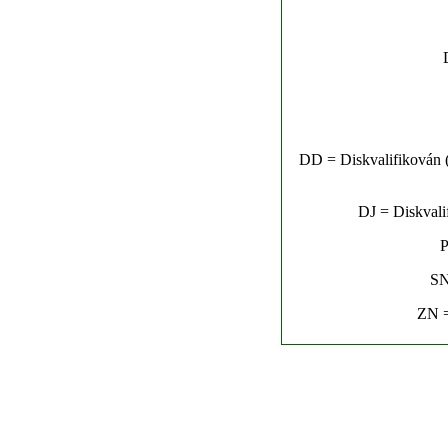
DD = Diskvalifikován (n
DJ = Diskvalif
P
SN
ZN =