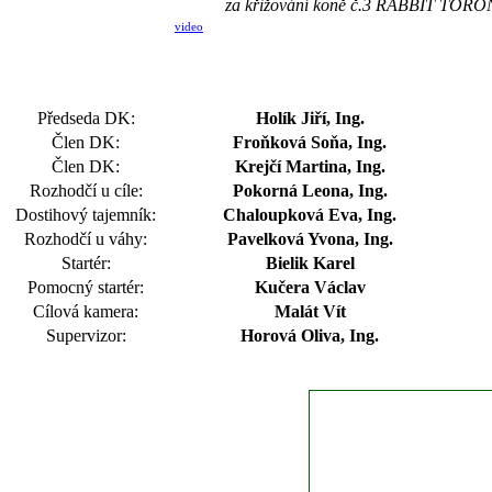
za křižování koně č.3 RABBIT TORO
video
Předseda DK:
Holík Jiří, Ing.
Člen DK:
Froňková Soňa, Ing.
Člen DK:
Krejčí Martina, Ing.
Rozhodčí u cíle:
Pokorná Leona, Ing.
Dostihový tajemník:
Chaloupková Eva, Ing.
Rozhodčí u váhy:
Pavelková Yvona, Ing.
Startér:
Bielik Karel
Pomocný startér:
Kučera Václav
Cílová kamera:
Malát Vít
Supervizor:
Horová Oliva, Ing.