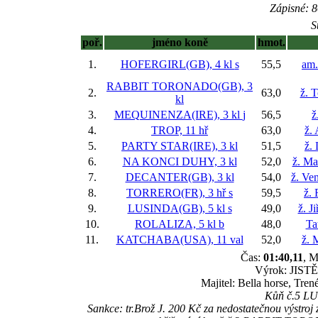
Zápisné: 8
S
poř.
jméno koně
hmot.
1.
HOFERGIRL(GB), 4 kl
s
55,5
am.
RABBIT TORONADO(GB), 3
2.
63,0
ž. 
kl
3.
MEQUINENZA(IRE), 3 kl
j
56,5
ž
4.
TROP, 11 hř
63,0
ž.
5.
PARTY STAR(IRE), 3 kl
51,5
ž.
6.
NA KONCI DUHY, 3 kl
52,0
ž. Ma
7.
DECANTER(GB), 3 kl
54,0
ž. Ve
8.
TORRERO(FR), 3 hř
s
59,5
ž.
9.
LUSINDA(GB), 5 kl
s
49,0
ž. J
10.
ROLALIZA, 5 kl
b
48,0
Ta
11.
KATCHABA(USA), 11 val
52,0
ž. 
Čas:
01:40,11
, M
Výrok: JISTĚ-
Majitel: Bella horse, Tre
Kůň č.5 LUS
Sankce: tr.Brož J. 200 Kč za nedostatečnou výst