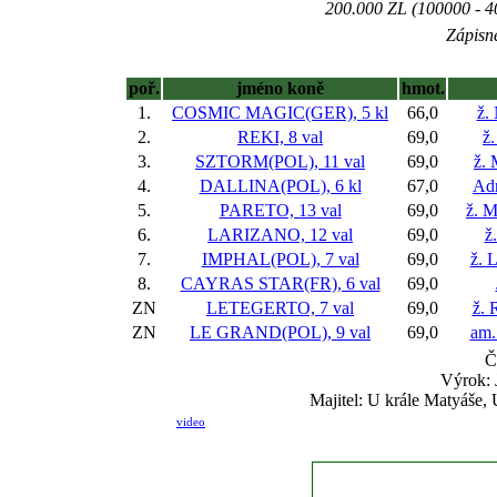
200.000 ZL (100000 - 40
Zápisné
poř.
jméno koně
hmot.
1.
COSMIC MAGIC(GER), 5 kl
66,0
ž.
2.
REKI, 8 val
69,0
ž.
3.
SZTORM(POL), 11 val
69,0
ž.
4.
DALLINA(POL), 6 kl
67,0
Adr
5.
PARETO, 13 val
69,0
ž. 
6.
LARIZANO, 12 val
69,0
ž
7.
IMPHAL(POL), 7 val
69,0
ž. 
8.
CAYRAS STAR(FR), 6 val
69,0
ZN
LETEGERTO, 7 val
69,0
ž. 
ZN
LE GRAND(POL), 9 val
69,0
am.
Č
Výrok: 
Majitel: U krále Matyáše,
video