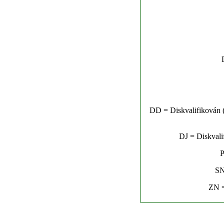
DD = Diskvalifikován (n
DJ = Diskvalif
P
SN
ZN =