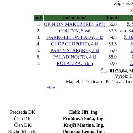
Zápisné: 8
S
poř.
jméno koně
hmot.
1.
OPINION MAKER(IRE), 6 hř
j
56,0
ž. 
2.
COLTYN, 5 val
57,5
am. S
3.
DARKGELTON LADY, 3 kl
59,5
ž. D
4.
CHOP CHOP(IRE), 4 kl
53,5
J
5.
PARTY STAR(IRE), 3 kl
55,0
ž
6.
PALADINO(FR), 4 kl
58,0
7.
ROLALIZA, 5 kl
j
52,0
ž
Čas:
01:28,04
, M
Výrok: L
Majitel: Liška team - Pejšková, Tre
video
Předseda DK:
Holík Jiří, Ing.
Člen DK:
Froňková Soňa, Ing.
Člen DK:
Krejčí Martina, Ing.
Rozhodčí u cíle:
Pokorná Leona, Ing.