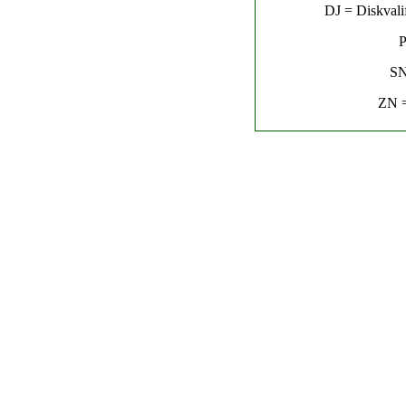
DJ = Diskvalif
P
SN
ZN =