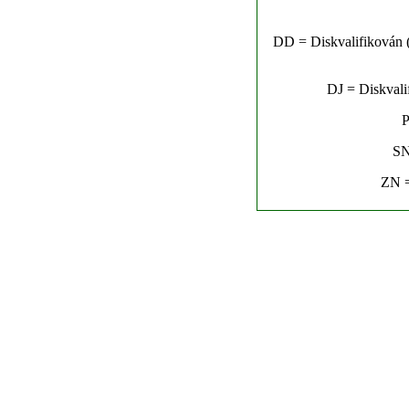
DD = Diskvalifikován (n
DJ = Diskvalif
P
SN
ZN =