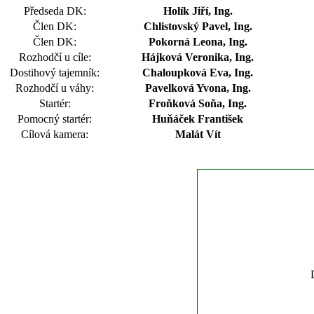
Předseda DK:
Holík Jiří, Ing.
Člen DK:
Chlistovský Pavel, Ing.
Člen DK:
Pokorná Leona, Ing.
Rozhodčí u cíle:
Hájková Veronika, Ing.
Dostihový tajemník:
Chaloupková Eva, Ing.
Rozhodčí u váhy:
Pavelková Yvona, Ing.
Startér:
Froňková Soňa, Ing.
Pomocný startér:
Huňáček František
Cílová kamera:
Malát Vít