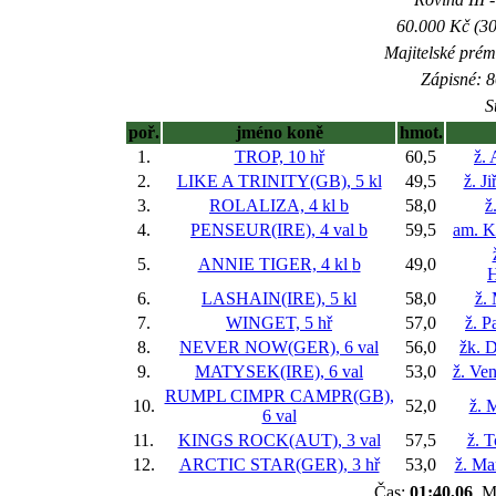
60.000 Kč (30
Majitelské prém
Zápisné: 8
S
poř.
jméno koně
hmot.
1.
TROP, 10 hř
60,5
ž.
2.
LIKE A TRINITY(GB), 5 kl
49,5
ž. J
3.
ROLALIZA, 4 kl
b
58,0
ž
4.
PENSEUR(IRE), 4 val
b
59,5
am. K
5.
ANNIE TIGER, 4 kl
b
49,0
H
6.
LASHAIN(IRE), 5 kl
58,0
ž.
7.
WINGET, 5 hř
57,0
ž. P
8.
NEVER NOW(GER), 6 val
56,0
žk. 
9.
MATYSEK(IRE), 6 val
53,0
ž. Ve
RUMPL CIMPR CAMPR(GB),
10.
52,0
ž. 
6 val
11.
KINGS ROCK(AUT), 3 val
57,5
ž. 
12.
ARCTIC STAR(GER), 3 hř
53,0
ž. Ma
Čas:
01:40,06
, M