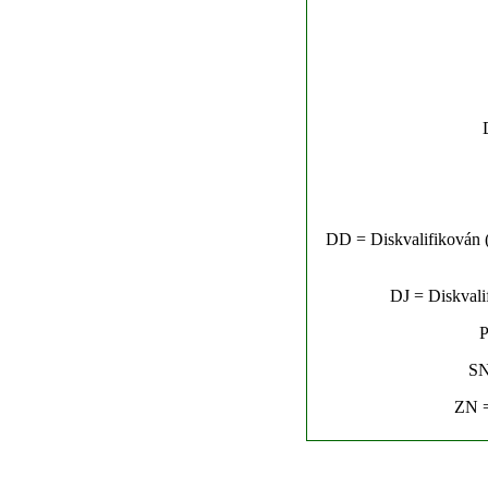
DD = Diskvalifikován (n
DJ = Diskvalif
P
SN
ZN =