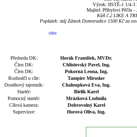
Výrok: JISTĚ-1 1/4-3 3
Majitel: Přibylovi Pěčín -
Kůň č.2 LIKE A TRIN
Poplatek: stáj Zámek Domoradice 1500 Kč za osv
video
Předseda DK:
Horák František, MVDr.
Člen DK:
Chlistovský Pavel, Ing.
Člen DK:
Pokorná Leona, Ing.
Rozhodčí u cíle:
Tampier Miroslav
Dostihový tajemník:
Chaloupková Eva, Ing.
Startér:
Bielik Karel
Pomocný startér:
Mrázková Ludmila
Cílová kamera:
Dobrovolný Karel
Supervizor:
Horová Oliva, Ing.