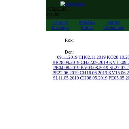
VÝSLEDKY
/results/
Termíny
Přihlášky
Startky
Racedays
Entries
Declaration
««
Rok:
»»
Den:
09.11.2019 CH
02.11.2019 KO
28.10.2
BR
28.09.2019 CH
22.09.2019 KV
15.09
PE
04.08.2019 KV
03.08.2019 SL
27.07.
PE
22.06.2019 CH
16.06.2019 KV
15.06.
SL
11.05.2019 CH
08.05.2019 PE
05.05.