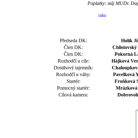
Poplatky: stáj MUDr. Da
video
Předseda DK:
Holík Ji
Člen DK:
Chlistovský 
Člen DK:
Pokorná Le
Rozhodčí u cíle:
Hájková Ver
Dostihový tajemník:
Chaloupková
Rozhodčí u váhy:
Pavelková Y
Startér:
Froňková S
Pomocný startér:
Mrázková
Cílová kamera:
Dobrovol