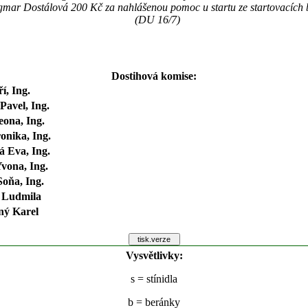
gmar Dostálová 200 Kč za nahlášenou pomoc u startu ze startovací
(DU 16/7)
Dostihová komise:
ří, Ing.
Pavel, Ing.
ona, Ing.
onika, Ing.
 Eva, Ing.
vona, Ing.
oňa, Ing.
 Ludmila
ný Karel
Vysvětlivky:
s
= stínidla
b
= beránky