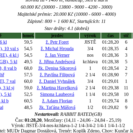
60.000 Kč (30000 - 13800 - 9000 - 4200 - 3000)
Majitelské prémie: 20.000 Kč (10000 - 6000 - 4000)
Zápisné: 800 + 1 600 Kč, Startujících: 11
Stav dráhy: 4.1 (dobrá)
ě
hmot.
jezdec
výrok
čas
stč
 kl
59,5
ž. Petr Foret
JISTĚ
01:28,20
6
 10 val
s
54,5
ž. Michal Hrouda
3/4
01:28,35
4
), 4 kl
j
54,5
ž. Jan Verner
nos
01:28,36
3
B), 5 kl
49,5
ž. Jiřina Andrésová
kr.hlava
01:28,38
5
 8 val
b
68,0
žk. Denisa Sikorová
1
01:28,54
2
hř
57,5
ž. Pavlína Filipová
2 1/4
01:28,90
7
, 7 val
60,0
ž. Daniel Vyhnálek
3/4
01:29,01
1
 3 kl
sj
59,0
ž. Martina Havelková
2 1/4
01:29,38
11
 5 kl
52,5
Simona Laubeová
1 1/4
01:29,58
10
 kl
b
60,5
ž. Adam Florian
1
01:29,74
8
al
48,5
žk. Taťána Mášová
1/2
01:29,82
9
Nestartovali:
RABBIT BATED(GB)
Čas:
01:28,20
, Mezičasy: (14,11 - 24,06 - 24,84 - 25,19)
Výrok: JISTĚ-3/4-nos-kr.hlava-1-2 1/4-3/4-2 1/4-1 1/4-1-1/2
tel: MUDr Dagmar Dostálová, Trenér: Koplík Zdeno, Chov: Kunčar Ja