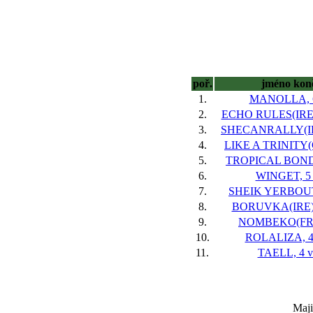
poř.
jméno kon
1.
MANOLLA, 6
2.
ECHO RULES(IRE),
3.
SHECANRALLY(IRE
4.
LIKE A TRINITY(G
5.
TROPICAL BOND,
6.
WINGET, 5 
7.
SHEIK YERBOUTI
8.
BORUVKA(IRE),
9.
NOMBEKO(FR),
10.
ROLALIZA, 4
11.
TAELL, 4 v
Maji