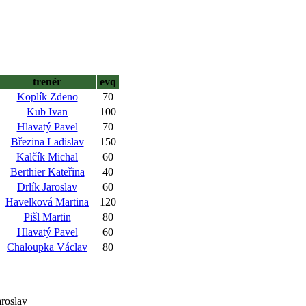
trenér
evq
Koplík Zdeno
70
Kub Ivan
100
Hlavatý Pavel
70
Březina Ladislav
150
Kalčík Michal
60
Berthier Kateřina
40
Drlík Jaroslav
60
Havelková Martina
120
Pišl Martin
80
Hlavatý Pavel
60
Chaloupka Václav
80
roslav