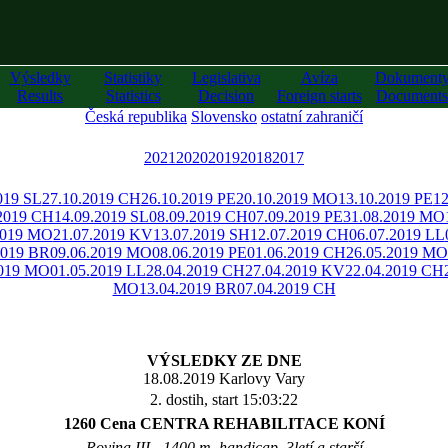
Výsledky
Statistiky
Legislativa
Avíza
Dokument
Results
Statistics
Decision
Foreign starts
Documents
Česká republika
Slovensko
ostatní zahraničí
2021
2020
2019
2018
2017
019 SL
27.10.2019 CH
26.10.2019 PE
20.10.2019 MO
13.10.2019 PE
12
.2019 CH
14.09.2019 SL
08.09.2019 CH
07.09.2019 PE
31.08.2019 MO
2019 MO
21.07.2019 KV
13.07.2019 SH
12.07.2019 CH
06.07.2019 LL
2019 BR
09.06.2019 MO
08.06.2019 PE
01.06.2019 CH
26.05.2019 MO
2019 MO
01.05.2019 LL
28.04.2019 CH
27.04.2019 KV
22.04.2019 CH
MO
13.04.2019 BR
07.04.2019 CH
VÝSLEDKY ZE DNE
18.08.2019 Karlovy Vary
2. dostih, start 15:03:22
1260 Cena CENTRA REHABILITACE KONÍ
Rovina III - 1400 m, handicap, 3letí a starší