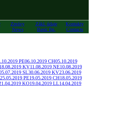
y
Zprávy
Zákl. údaje
Kontakty
News
Basic fig.
Contacts
.10.2019 PE
06.10.2019 CH
05.10.2019
18.08.2019 KV
11.08.2019 NE
10.08.2019
05.07.2019 SL
30.06.2019 KV
23.06.2019
25.05.2019 PE
19.05.2019 CH
18.05.2019
21.04.2019 KO
19.04.2019 LL
14.04.2019