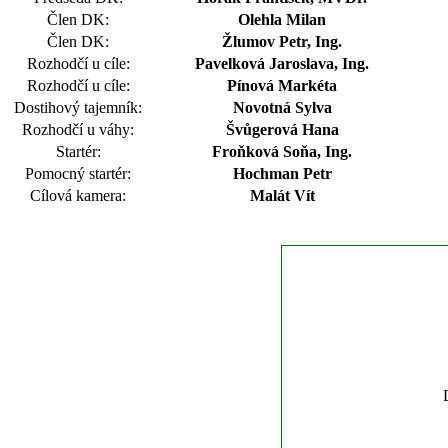
Člen DK:
Olehla Milan
Člen DK:
Žlumov Petr, Ing.
Rozhodčí u cíle:
Pavelková Jaroslava, Ing.
Rozhodčí u cíle:
Pínová Markéta
Dostihový tajemník:
Novotná Sylva
Rozhodčí u váhy:
Švůgerová Hana
Startér:
Froňková Soňa, Ing.
Pomocný startér:
Hochman Petr
Cílová kamera:
Malát Vít