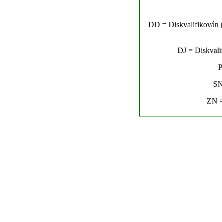
DD = Diskvalifikován (n
DJ = Diskvalif
P
SN
ZN =