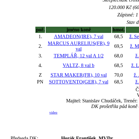
120.000 Kč (60
Zápisné: 1 
Stav d
poř.
jméno koně
hmot.
1.
AMADEON(IRE), 7 val
68,5
ž. S
MARCUS AURELIUS(FR), 9
2.
69,5
ž. M
val
3.
TEMPLÁŘ, 12 val
A 1/2
68,0
ž.
4.
VALTZ, 8 val
b
68,5
ž. 
Z
STAR MAKER(FR), 10 val
70,0
ž.
PN
SOTTOVENTO(GER), 7 val
68,5
ž.
Č
V
Majitel: Stanislav Chudáček, Trené
DK prošetřila pád koně
video
Předseda DK:
Horák František, MVDr.