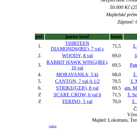
50.000 Kč (25
Majitelské prém
Zápisné: 6
poř.
jméno koně
hmot.
THIRTEEN
1.
71,5
ž.
DIAMONDS(IRE), 7 val
s
2.
WOODY, 8 val
69,0
J
RABBIT HAWK WING(IRE),
3.
69,5
Pat
10 val
4.
MORAVANKA, 5 kl
68,0
ž
5.
CANTON, 7 val
A 1/2
70,5
ž. 
6.
STRIKE(GER), 8 val
69,5
am. M
Z
SCARE CROW, 6 val
b
71,5
ž. S
Z
FERINO, 5 val
70,0
ž.
Č
Výro
Majitel: Lokotrans, Tr
video