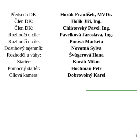
Předseda DK:
Horák František, MVDr.
Člen DK:
Holík Jiří, Ing.
Člen DK:
Chlistovský Pavel, Ing.
Rozhodčí u cíle:
Pavelková Jaroslava, Ing.
Rozhodčí u cíle:
Pínová Markéta
Dostihový tajemník:
Novotná Sylva
Rozhodčí u váhy:
Švůgerová Hana
Startér:
Koráb Milan
Pomocný startér:
Hochman Petr
Cílová kamera:
Dobrovolný Karel