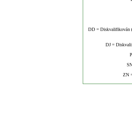
DD = Diskvalifikován (n
DJ = Diskvalif
P
SN
ZN =