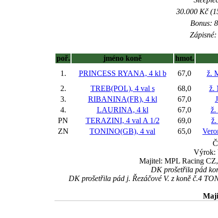
30.000 Kč (1
Bonus: 8
Zápisné: 
poř.
jméno koně
hmot.
1.
PRINCESS RYANA, 4 kl
b
67,0
ž. 
2.
TREB(POL), 4 val
s
68,0
ž.
3.
RIBANINA(FR), 4 kl
67,0
4.
LAURINA, 4 kl
67,0
ž.
PN
TERAZINI, 4 val
A 1/2
69,0
ž.
ZN
TONINO(GB), 4 val
65,0
Vero
Č
Výrok:
Majitel: MPL Racing CZ, 
DK prošetřila pád kon
DK prošetřila pád j. Řezáčové V. z koně č.4 TO
Maji