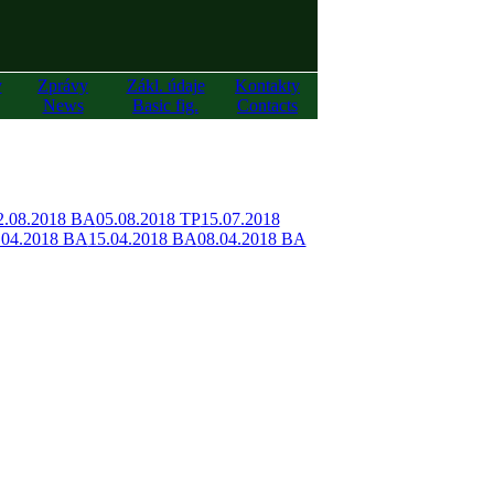
y
Zprávy
Zákl. údaje
Kontakty
News
Basic fig.
Contacts
2.08.2018 BA
05.08.2018 TP
15.07.2018
.04.2018 BA
15.04.2018 BA
08.04.2018 BA