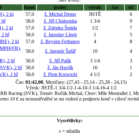
ě
hmot.
jezdec
výrok
čas
stč
, 2 kl
57,0
ž. Michal Demo
JISTĚ
6
 hř
58,0
ž. Jiří Chaloupka
1 3/4
9
 2 kl
57,0
ž. Zdenko Šmida
1/2
7
2 hř
58,0
ž. Jaroslav Línek
1
5
E), 2 kl
57,0
ž. Beysim Ferhanov
4
8
MPH(FR),
58,0
ž. Jaromír Šafář
10
4
, 2 hř
58,0
ž. Jiří Palík
3 1/4
3
VK), 2 hř
58,0
ž. Ján Havlík
16
1
), 2 hř
58,0
ž. Piotr Krowicki
4 1/2
2
Čas:
01:42,00
, Mezičasy: (27,43 - 25,14 - 25,28 - 24,15)
Výrok: JISTĚ-1 3/4-1/2-1-4-10-3 1/4-16-4 1/2
CRB Racing (SVK), Trenér: Ročák Michal, Chov: Mlle Mestrallet J, Mm
mo 10 € za nesoustředění se na vedení a podporu koně v cílové rovině 
Vysvětlivky:
s
= stínidla