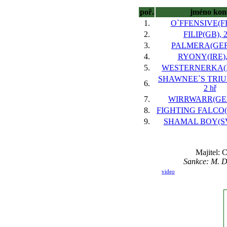
poř.
jméno kon
1.
O`FFENSIVE(FR)
2.
FILIP(GB), 2
3.
PALMERA(GER),
4.
RYONY(IRE), 
5.
WESTERNERKA(IR
SHAWNEE`S TRIU
6.
2 hř
7.
WIRRWARR(GER)
8.
FIGHTING FALCO(S
9.
SHAMAL BOY(SVK
Majitel: 
Sankce: M. De
video