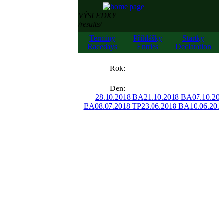
VÝSLEDKY
/results/
Termíny
Přihlášky
Startky
Racedays
Entries
Declaration
««
Rok:
»»
Den:
28.10.2018 BA
21.10.2018 BA
07.10.2
BA
08.07.2018 TP
23.06.2018 BA
10.06.20