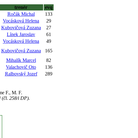
trenér
evq
Ročák Michal
133
Vocásková Helena
29
Kubovičová Zuzana
27
Línek Jaroslav
61
Vocásková Helena
49
Kubovičová Zuzana
165
Mihalík Marcel
82
Valachovič Oto
136
Ralbovský Jozef
289
e F., M. F.
(čl. 258/i DP).