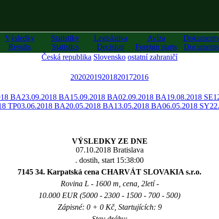
Výsledky
Statistiky
Legislativa
Avíza
Dokument
Results
Statistics
Decision
Foreign starts
Documents
Česká republika
Slovensko
ostatní zahraničí
2020
2019
2018
2017
2016
018 BA
23.09.2018 BA
15.09.2018 BA
02.09.2018 BA
19.08.2018 SE
1
18 TP
03.06.2018 BA
20.05.2018 BA
13.05.2018 BA
06.05.2018 SY
22
VÝSLEDKY ZE DNE
07.10.2018 Bratislava
. dostih, start 15:38:00
7145 34. Karpatská cena CHARVÁT SLOVAKIA s.r.o.
Rovina L - 1600 m, cena, 2letí -
10.000 EUR (5000 - 2300 - 1500 - 700 - 500)
Zápisné: 0 + 0 Kč, Startujících: 9
Stav dráhy: