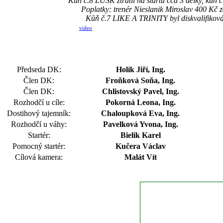
Kůň č.8 LUSK ztratil na startu cca 3 délky, kůň
Poplatky: trenér Nieslanik Miroslav 400 Kč 
Kůň č.7 LIKE A TRINITY byl diskvalifiková
video
Předseda DK:
Holík Jiří, Ing.
Člen DK:
Froňková Soňa, Ing.
Člen DK:
Chlistovský Pavel, Ing.
Rozhodčí u cíle:
Pokorná Leona, Ing.
Dostihový tajemník:
Chaloupková Eva, Ing.
Rozhodčí u váhy:
Pavelková Yvona, Ing.
Startér:
Bielik Karel
Pomocný startér:
Kučera Václav
Cílová kamera:
Malát Vít