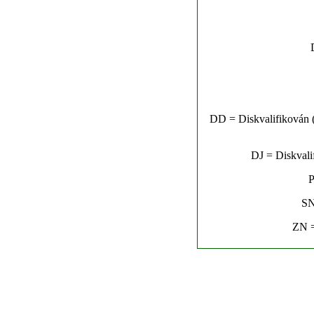
DD = Diskvalifikován (n
DJ = Diskvalif
P
SN
ZN =