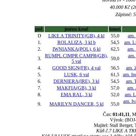
40.000 Kč (2
Zápisné: 5
poř.
jméno koně
hmot.
D
LIKE A TRINITY(GB), 4 kl
55,0
am.
1.
ROLALIZA, 3 kl
b
54,5
am. Li
2.
IWNIANKA(POL), 6 kl
62,5
am.
RUMPL CIMPR CAMPR(GB),
am.
3.
59,0
5 val
4.
GOOD SIGN(FR), 4 val
56,5
am. 
5.
LUSK, 6 val
61,5
am. In
6.
DERNIERA(IRE), 3 kl
54,5
am. 
7.
MAKFIA(GB), 3 kl
57,0
am. 
8.
EMA RAL, 3 kl
52,0
am. L
am. I
9.
MARILYN DANCER, 5 kl
55,0
Čas:
01:41,11
, M
Výrok: (BOJ-k
Majitel: Stall Berger
Kůň č.7 LIKE A TRIN