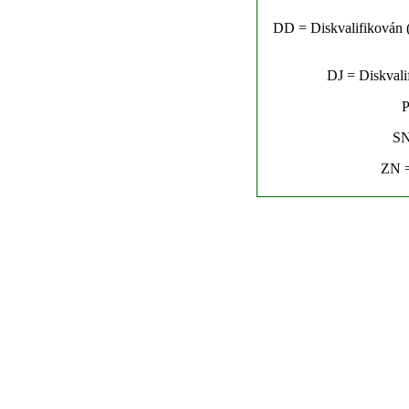
DD = Diskvalifikován (n
DJ = Diskvalif
P
SN
ZN =