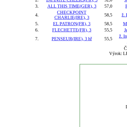
3.
ALL THIS TIME(GER), 3
57,0
CHECKPOINT
4.
58,5
ž.
CHARLIE(IRE), 3
5.
EL PATRON(FR), 3
58,5
Mi
6.
FLECHETTE(FR), 3
55,5
J
ž. I
7.
PENSEUR(IRE), 3 hř
55,5
Č
Výrok: LE