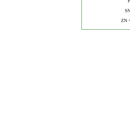
P
SN
ZN =