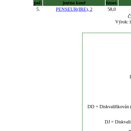
poř.
jméno koně
hmot.
5.
PENSEUR(IRE), 2
58,0
Č
Výrok: l
DD = Diskvalifikován (n
DJ = Diskvalif