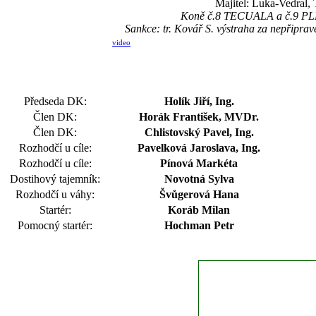
Majitel: Luka-Vedral,
Koně č.8 TECUALA a č.9 PLEA
Sankce: tr. Kovář S. výstraha za nepřip
video
Předseda DK:
Holík Jiří, Ing.
Člen DK:
Horák František, MVDr.
Člen DK:
Chlistovský Pavel, Ing.
Rozhodčí u cíle:
Pavelková Jaroslava, Ing.
Rozhodčí u cíle:
Pínová Markéta
Dostihový tajemník:
Novotná Sylva
Rozhodčí u váhy:
Švůgerová Hana
Startér:
Koráb Milan
Pomocný startér:
Hochman Petr