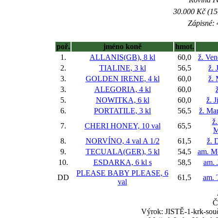
30.000 Kč (15
Zápisné: 
poř.
jméno koně
hmot.
1.
ALLANIS(GB), 8 kl
60,0
ž. Ve
2.
TIALINE, 3 kl
56,5
ž. 
3.
GOLDEN IRENE, 4 kl
60,0
ž.
3.
ALEGORIA, 4 kl
60,0
5.
NOWITKA, 6 kl
60,0
ž. 
6.
PORTATILE, 3 kl
56,5
ž. Ma
ž
7.
CHERI HONEY, 10 val
65,5
M
8.
NORVÍNO, 4 val
A 1/2
61,5
ž. 
9.
TECUALA(GER), 5 kl
54,5
am. M
10.
ESDARKA, 6 kl
s
58,5
am. 
PLEASE BABY PLEASE, 6
DD
61,5
am. 
val
Č
Výrok: JISTĚ-1-krk-souč