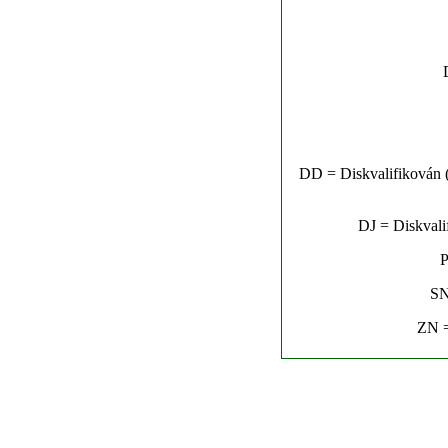
DD = Diskvalifikován (n
DJ = Diskvalif
P
SN
ZN =