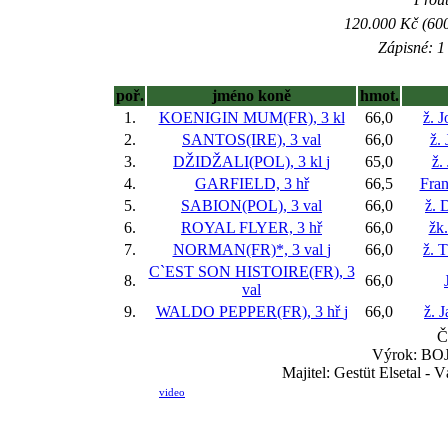
120.000 Kč (600
Zápisné: 1 
poř.
jméno koně
hmot.
1.
KOENIGIN MUM(FR), 3 kl
66,0
ž. 
2.
SANTOS(IRE), 3 val
66,0
ž. 
3.
DŽIDŽALI(POL), 3 kl
j
65,0
ž.
4.
GARFIELD, 3 hř
66,5
Fran
5.
SABION(POL), 3 val
66,0
ž. 
6.
ROYAL FLYER, 3 hř
66,0
žk.
7.
NORMAN(FR)*, 3 val
j
66,0
ž. 
C`EST SON HISTOIRE(FR), 3
8.
66,0
val
9.
WALDO PEPPER(FR), 3 hř
j
66,0
ž. 
Č
Výrok: BOJ-
Majitel: Gestüt Elsetal - 
video