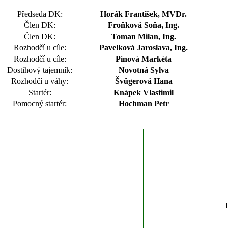
Předseda DK:
Horák František, MVDr.
Člen DK:
Froňková Soňa, Ing.
Člen DK:
Toman Milan, Ing.
Rozhodčí u cíle:
Pavelková Jaroslava, Ing.
Rozhodčí u cíle:
Pínová Markéta
Dostihový tajemník:
Novotná Sylva
Rozhodčí u váhy:
Švůgerová Hana
Startér:
Knápek Vlastimil
Pomocný startér:
Hochman Petr