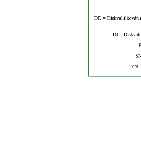
DD = Diskvalifikován (n
DJ = Diskvalif
P
SN
ZN =