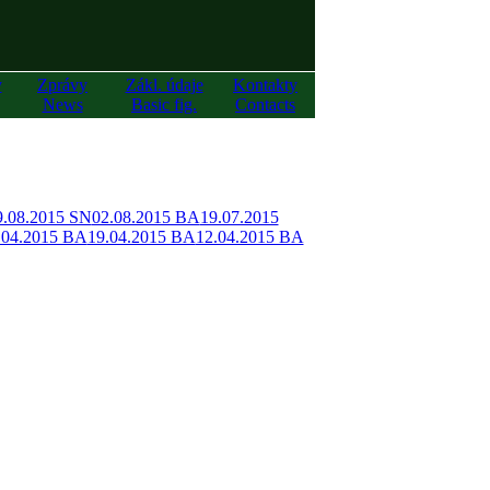
y
Zprávy
Zákl. údaje
Kontakty
News
Basic fig.
Contacts
9.08.2015 SN
02.08.2015 BA
19.07.2015
.04.2015 BA
19.04.2015 BA
12.04.2015 BA