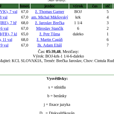
ě
hmot.
jezdec
výrok
čas
stč
K), 7 val
67,0
ž. Thomas Garner
BOJ
5
 val
67,0
am. Michal Mikšovský
krk
4
E), 7 hř
68,0
ž. Jaroslav Brečka
1 1/4
3
6 val
67,0
Miroslav Stančík
6
2
R), 7 kl
65,0
ž. Petr Tůma
daleko
1
11 val
68,0
ž. Martin Cagáň
6
9 val
67,0
žk. Adam Eliáš
7
Čas:
05:39,48
, Mezičasy:
Výrok: BOJ-krk-1 1/4-6-daleko
Majitel: KCL SLOVAKIA, Trenér: Brečka Jaroslav, Chov: Cintula Rud
Vysvětlivky:
s
= stínidla
b
= beránky
j
= fixace jazyka
D = Diskvalifikován