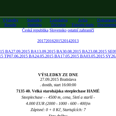
Výsledky
Statistiky
Legislativa
Avíza
Dokument
Results
Statistics
Decision
Foreign starts
Documents
Česká republika
Slovensko
ostatní zahraničí
2017
2016
2015
2014
2013
015 BA
27.09.2015 BA
13.09.2015 BA
30.08.2015 BA
23.08.2015 SE
0
15 TP
07.06.2015 BA
24.05.2015 BA
17.05.2015 BA
03.05.2015 SY
26
VÝSLEDKY ZE DNE
27.09.2015 Bratislava
. dostih, start 16:00:00
7135 40. Velká starohájska steeplechase HAMÉ
Steeplechase - - 4500 m, cena, 5letí a starší -
4.000 EUR (2000 - 1000 - 600 - 400)\n
Zápisné: 0 + 0 Kč, Startujících: 7
Stav dráhy: