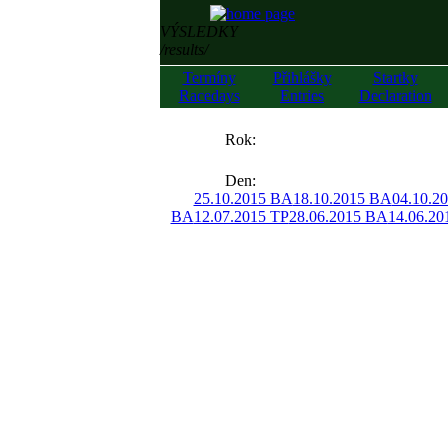
VÝSLEDKY
/results/
Termíny
Přihlášky
Startky
Racedays
Entries
Declaration
««
Rok:
»»
Den:
25.10.2015 BA
18.10.2015 BA
04.10.2
BA
12.07.2015 TP
28.06.2015 BA
14.06.20