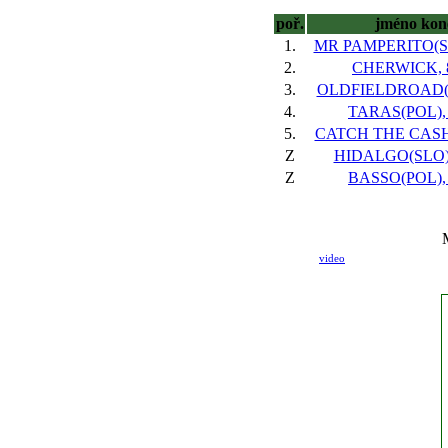
poř.
jméno kon
1.
MR PAMPERITO(SV
2.
CHERWICK, 8
3.
OLDFIELDROAD(IR
4.
TARAS(POL), 
5.
CATCH THE CASH(F
Z
HIDALGO(SLO), 
Z
BASSO(POL), 
video