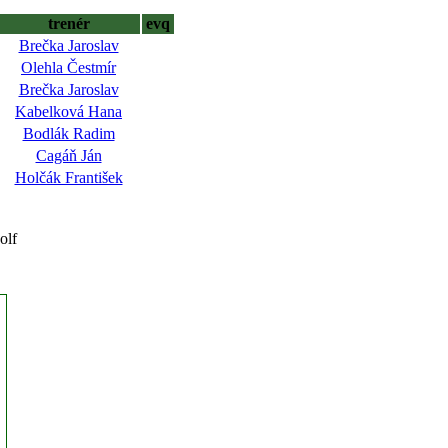
trenér
evq
Brečka Jaroslav
Olehla Čestmír
Brečka Jaroslav
Kabelková Hana
Bodlák Radim
Cagáň Ján
Holčák František
olf