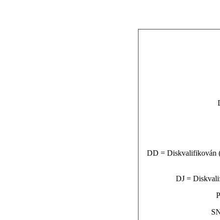
DD = Diskvalifikován (n
DJ = Diskvalif
P
SN