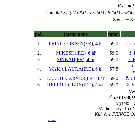
Rovina L 
550.000 Kč (275000 - 126500 - 82500 - 38500
Zápisné: 5 
poř.
jméno koně
hmot.
1.
PRINCE ORPEN(FR), 4 hř
59,0
ž. C
2.
MIKESH(IRE), 6 hř
59,0
ž. 
3.
SINBAD(FR), 4 hř
59,0
ž. 
ž
4.
WAKA LAURA(IRE), 6 kl
57,5
M
5.
ELLIOT CARVER(FR), 4 hř
59,0
ž. U
6.
HELLO HOBBY(IRE), 4 val
59,0
ž. V
Nes
Čas:
01:00,5
Výrok: T
Majitel: Joly, Tre
Kůň č. 1 PRINCE ORP
video