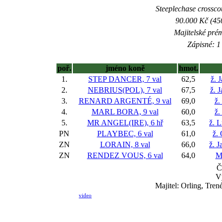
Steeplechase crosscou
90.000 Kč (45
Majitelské pré
Zápisné: 1 
poř.
jméno koně
hmot.
1.
STEP DANCER, 7 val
62,5
ž. 
2.
NEBRIUS(POL), 7 val
67,5
ž. 
3.
RENARD ARGENTÉ, 9 val
69,0
ž.
4.
MARL BORA, 9 val
60,0
ž.
5.
MR ANGEL(IRE), 6 hř
63,5
ž. 
PN
PLAYBEC, 6 val
61,0
ž.
ZN
LORAIN, 8 val
66,0
ž. 
ZN
RENDEZ VOUS, 6 val
64,0
M
Č
V
Majitel: Orling, Tren
video