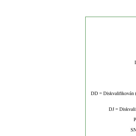
DD = Diskvalifikován (n
DJ = Diskvalif
P
SN