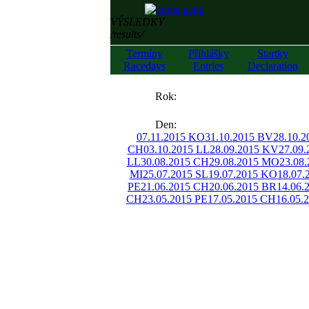
VÝSLEDKY
/results/
Termíny
Přihlášky
Startky
Racedays
Entries
Declaration
««
Rok:
»»
Den:
07.11.2015 KO
31.10.2015 BV
28.10.2
CH
03.10.2015 LL
28.09.2015 KV
27.09
LL
30.08.2015 CH
29.08.2015 MO
23.08
MI
25.07.2015 SL
19.07.2015 KO
18.07
PE
21.06.2015 CH
20.06.2015 BR
14.06.
CH
23.05.2015 PE
17.05.2015 CH
16.05.