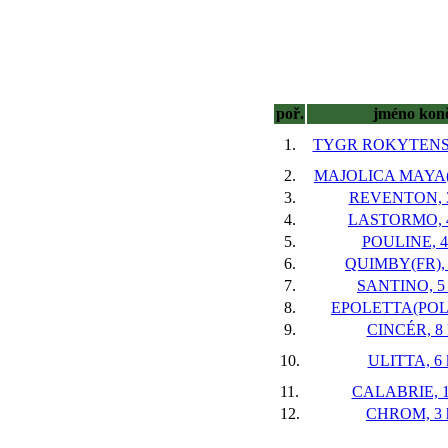
poř.
jméno kon
1.
TYGR ROKYTENSK
2.
MAJOLICA MAYA(G
3.
REVENTON, 3
4.
LASTORMO, 4
5.
POULINE, 4 
6.
QUIMBY(FR), 
7.
SANTINO, 5 
8.
EPOLETTA(POL*)
9.
CINCÉR, 8 
10.
ULITTA, 6 
11.
CALABRIE, 1
12.
CHROM, 3 