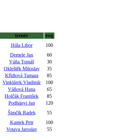
trenér
evq
Hála Libor
100
Demele Jan
60
Váňa Tomáš
30
Okleštěk Miloslav
35
Křídlová Tamara
85
Vinklárek Vladimír
100
Váňová Hana
65
Holčák František
85
Podhányi Jan
120
Šimčík Radek
55
Kantek Petr
100
Votava Jaroslav
55