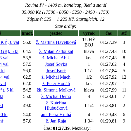
Rovina IV - 1400 m, handicap, 3letí a starší
35.000 Kč (17500 - 8050 - 5250 - 2450 - 1750)
Zápisné: 525 + 1 225 Kč, Startujících: 12
Stav dráhy:
ě
hmot.
jezdec
výrok
čas
stč
TUHÝ
Ý, 6 val
56,0
ž. Martina Havelková
01:27,39
3
BOJ
B), 5 kl
64,5
ž. Milan Zatloukal
hlava
01:27,43
10
 val
53,5
ž. Michal Abík
krk
01:27,48
8
 val
57,5
Josef Sovka
1
01:27,62
4
kl
56,0
Josef Borč
1 1/2
01:27,84
5
4 val
62,5
ž. Michal Mach
1/2
01:27,92
12
val
62,0
ž. Peter Hodáň
krk
01:27,97
1
, 5 kl
54,5
žk. Simona Molková
hlava
01:27,99
11
kl
55,0
ž. Michal Demo
4
01:28,61
7
ž. Kateřina
kl
49,0
1 1/4
01:28,81
2
Hlubučková
0 kl
54,0
am. Petra Hrubá
4
01:29,48
6
hř
57,0
ž. Jan Rája
1 3/4
01:29,81
9
Čas:
01:27,39
, Mezičasy: