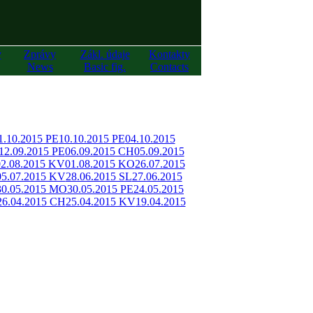
y
Zprávy
Zákl. údaje
Kontakty
News
Basic fig.
Contacts
1.10.2015 PE
10.10.2015 PE
04.10.2015
12.09.2015 PE
06.09.2015 CH
05.09.2015
02.08.2015 KV
01.08.2015 KO
26.07.2015
05.07.2015 KV
28.06.2015 SL
27.06.2015
30.05.2015 MO
30.05.2015 PE
24.05.2015
26.04.2015 CH
25.04.2015 KV
19.04.2015