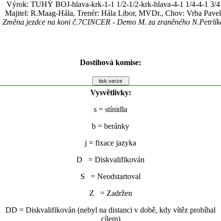
Výrok: TUHÝ BOJ-hlava-krk-1-1 1/2-1/2-krk-hlava-4-1 1/4-4-1 3/4
Majitel: R.Maag-Hála, Trenér: Hála Libor, MVDr., Chov: Vrba Pavel
Změna jezdce na koni č.7CINCER - Demo M. za zraněného N.Petrlík
Dostihová komise:
Vysvětlivky:
s
= stínidla
b
= beránky
j
= fixace jazyka
D = Diskvalifikován
S = Neodstartoval
Z = Zadržen
DD = Diskvalifikován (nebyl na distanci v době, kdy vítěz probíhal
cílem)