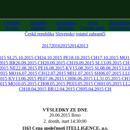
Výsledky
Statistiky
Legislativa
Avíza
Dokument
Results
Statistics
Decision
Foreign starts
Documents
Česká republika
Slovensko
ostatní zahraničí
2017
2016
2015
2014
2013
015 SL
25.10.2015 CH
24.10.2015 PE
18.10.2015 CH
17.10.2015 MO
1
.2015 BR
26.09.2015 CH
20.09.2015 CH
19.09.2015 SL
13.09.2015 CH
.2015 NE
22.08.2015 PE
16.08.2015 KV
15.08.2015 SL
08.08.2015 LL
.2015 MO
16.07.2015 CH
12.07.2015 MI
11.07.2015 SH
06.07.2015 LL
2015 KV
13.06.2015 PE
07.06.2015 CH
06.06.2015 LL
31.05.2015 CH
2015 MO
10.05.2015 CH
08.05.2015 PE
03.05.2015 CH
01.05.2015 LL
CH
18.04.2015 BR
12.04.2015 CH
05.04.2015 CH
VÝSLEDKY ZE DNE
20.06.2015 Brno
2. dostih, start 14:30:00
1163 Cena společnosti ITELLIGENCE, a.s.