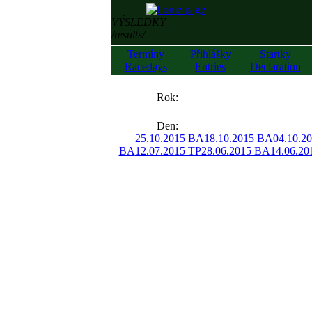
VÝSLEDKY
/results/
Termíny
Přihlášky
Startky
Racedays
Entries
Declaration
««
Rok:
»»
Den:
25.10.2015 BA
18.10.2015 BA
04.10.2
BA
12.07.2015 TP
28.06.2015 BA
14.06.20