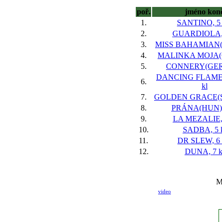
poř.
jméno kon
1.
SANTINO, 5 
2.
GUARDIOLA, 
3.
MISS BAHAMIAN(IR
4.
MALINKA MOJA(GB
5.
CONNERY(GER),
DANCING FLAME(
6.
kl
7.
GOLDEN GRACE(SV
8.
PRÁNA(HUN), 
9.
LA MEZALIE, 
10.
SADBA, 5 
11.
DR SLEW, 6 
12.
DUNA, 7 k
M
video