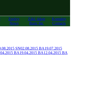
y
Zprávy
Zákl. údaje
Kontakty
News
Basic fig.
Contacts
9.08.2015 SN
02.08.2015 BA
19.07.2015
.04.2015 BA
19.04.2015 BA
12.04.2015 BA