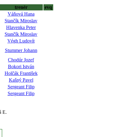
trenér
evq
Váňová Hana
Stančík Miroslav
Hlavenka Peter
Stančík Miroslav
Végh Ludovít
Stummer Johann
Chodúr Jozef
Bokori István
Holčák František
Kašný Pavel
Sergeant Filip
Sergeant Filip
á E.