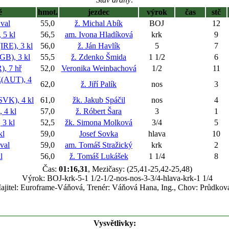
ě
hmot.
jezdec
výrok
čas
stč
val
55,0
ž. Michal Abík
BOJ
12
5 kl
56,5
am. Ivona Hladíková
krk
9
E), 3 kl
56,0
ž. Ján Havlík
5
7
), 3 kl
55,5
ž. Zdenko Šmida
1 1/2
6
 7 hř
52,0
Veronika Weinbachová
1/2
11
AUT), 4
62,0
ž. Jiří Palík
nos
3
K), 4 kl
61,0
žk. Jakub Spáčil
nos
4
4 kl
57,0
ž. Róbert Šara
3
1
3 kl
52,5
žk. Simona Molková
3/4
5
kl
59,0
Josef Sovka
hlava
10
val
59,0
am. Tomáš Stražický
krk
2
l
56,0
ž. Tomáš Lukášek
1 1/4
8
Čas:
01:16,31
, Mezičasy: (25,41-25,42-25,48)
Výrok: BOJ-krk-5-1 1/2-1/2-nos-nos-3-3/4-hlava-krk-1 1/4
ajitel: Euroframe-Váňová, Trenér: Váňová Hana, Ing., Chov: Průdkov
Vysvětlivky: