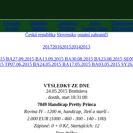
Výsledky
Statistiky
Legislativa
Avíza
Dokument
Results
Statistics
Decision
Foreign starts
Documents
Česká republika
Slovensko
ostatní zahraničí
2017
2016
2015
2014
2013
015 BA
27.09.2015 BA
13.09.2015 BA
30.08.2015 BA
23.08.2015 SE
0
15 TP
07.06.2015 BA
24.05.2015 BA
17.05.2015 BA
03.05.2015 SY
26
VÝSLEDKY ZE DNE
24.05.2015 Bratislava
. dostih, start 18:31:00
7049 Handicap Pretty Princa
Rovina IV - 1200 m, handicap, 3letí a starší -
2.000 EUR (1000 - 460 - 300 - 140 - 100)
Zápisné: 0 + 0 Kč, Startujících: 12
Stav dráhy: