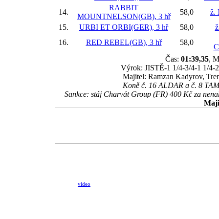
RABBIT
14.
58,0
ž.
MOUNTNELSON(GB), 3 hř
15.
URBI ET ORBI(GER), 3 hř
58,0
ž
16.
RED REBEL(GB), 3 hř
58,0
C
Čas:
01:39,35
, M
Výrok: JISTĚ-1 1/4-3/4-1 1/4-2 
Majitel: Ramzan Kadyrov, Tren
Koně č. 16 ALDAR a č. 8 TAM
Sankce: stáj Charvát Group (FR) 400 Kč za ne
Maji
video