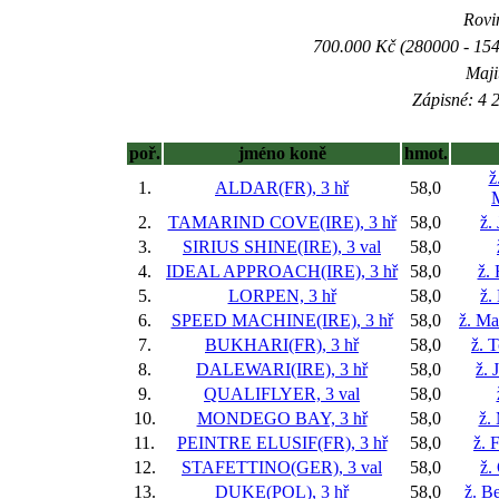
Rovin
700.000 Kč (280000 - 154
Maji
Zápisné: 4 2
poř.
jméno koně
hmot.
ž
1.
ALDAR(FR), 3 hř
58,0
2.
TAMARIND COVE(IRE), 3 hř
58,0
ž.
3.
SIRIUS SHINE(IRE), 3 val
58,0
4.
IDEAL APPROACH(IRE), 3 hř
58,0
ž.
5.
LORPEN, 3 hř
58,0
ž.
6.
SPEED MACHINE(IRE), 3 hř
58,0
ž. Ma
7.
BUKHARI(FR), 3 hř
58,0
ž. 
8.
DALEWARI(IRE), 3 hř
58,0
ž. 
9.
QUALIFLYER, 3 val
58,0
10.
MONDEGO BAY, 3 hř
58,0
ž.
11.
PEINTRE ELUSIF(FR), 3 hř
58,0
ž. 
12.
STAFETTINO(GER), 3 val
58,0
ž.
13.
DUKE(POL), 3 hř
58,0
ž. B