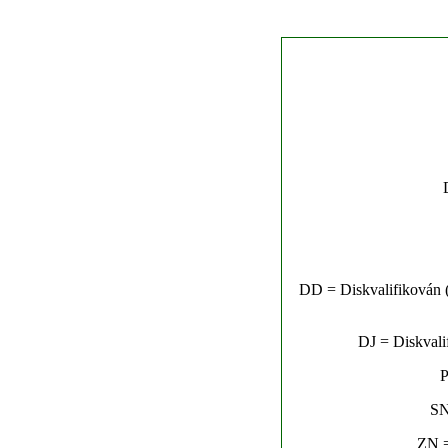
DD = Diskvalifikován (n
DJ = Diskvalif
P
SN
ZN =