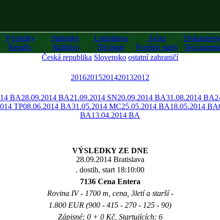
Výsledky
Statistiky
Legislativa
Avíza
Dokument
Results
Statistics
Decision
Foreign starts
Documents
Česká republika
Slovensko
ostatní zahraničí
2016
2015
2014
2013
2012
014 BA
28.09.2014 BA
21.09.2014 SN
20.09.2014 BA
31.08.2014 BA
2
2014 TP
08.06.2014 BA
31.05.2014 MC
25.05.2014 BA
18.05.2014 BA
BA
13.04.2014 BA
VÝSLEDKY ZE DNE
28.09.2014 Bratislava
. dostih, start 18:10:00
7136 Cena Entera
Rovina IV - 1700 m, cena, 3letí a starší -
1.800 EUR (900 - 415 - 270 - 125 - 90)
Zápisné: 0 + 0 Kč, Startujících: 6