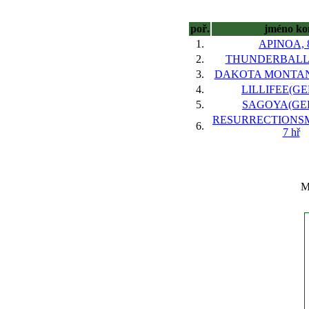
poř.
jméno ko
1.
APINOA, 8
2.
THUNDERBALL(F
3.
DAKOTA MONTANA(
4.
LILLIFEE(GER
5.
SAGOYA(GER)
RESURRECTIONSM
6.
7 hř
M