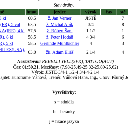
Stav dráhy:
ně
hmot.
jezdec
výrok
čas
stč
 kl
60,5
ž. Jan Verner
JISTĚ
7
R), 5 val
63,5
ž. Michal Abík
3/4
8
IRE), 4 kl
57,5
ž. Róbert Šara
1 1/2
1
), 8 kl
58,5
ž. Peter Hodáň
4 3/4
6
, 5 kl
58,5
Gerlinde Mühlbichler
4
3
ILES(USA),
63,0
žk. Adam Eliáš
2 1/4
4
Nestartovali:
REBELLI YELL(SVK), TATTOO(AUT)
Čas:
01:50,21
, Mezičasy: (7,98-25,49-25,32-25,80-25,62)
Výrok: JISTĚ-3/4-1 1/2-4 3/4-4-2 1/4
ajitel: Euroframe-Váňová, Trenér: Váňová Hana, Ing., Chov: Pšurný J
Vysvětlivky:
s
= stínidla
b
= beránky
j
= fixace jazyka