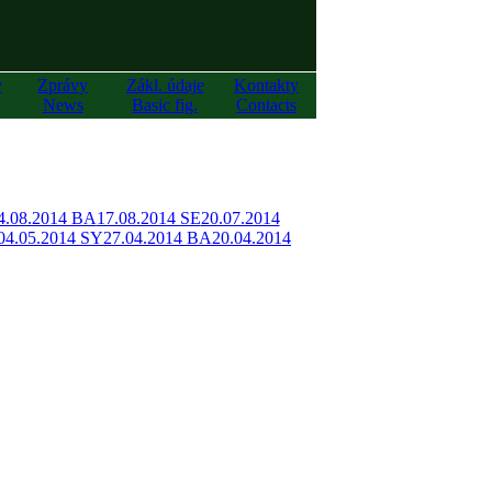
y
Zprávy
Zákl. údaje
Kontakty
News
Basic fig.
Contacts
4.08.2014 BA
17.08.2014 SE
20.07.2014
04.05.2014 SY
27.04.2014 BA
20.04.2014