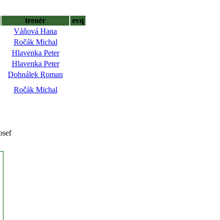
trenér
evq
Váňová Hana
Ročák Michal
Hlavenka Peter
Hlavenka Peter
Dohnálek Roman
Ročák Michal
osef