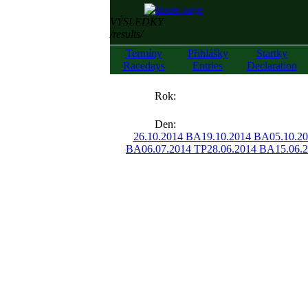
VÝSLEDKY
/results/
Termíny
Přihlášky
Startky
Racedays
Entries
Declaration
««
Rok:
»»
Den:
26.10.2014 BA
19.10.2014 BA
05.10.2
BA
06.07.2014 TP
28.06.2014 BA
15.06.