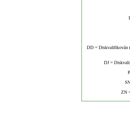
DD = Diskvalifikován (n
DJ = Diskvalif
P
SN
ZN =