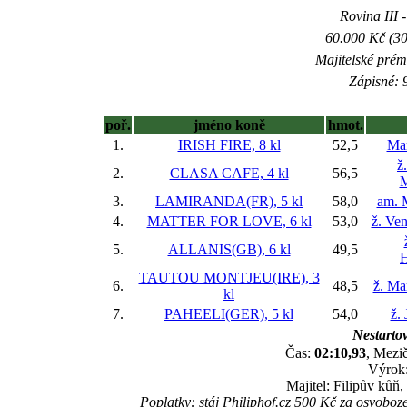
Rovina III -
60.000 Kč (30
Majitelské prém
Zápisné: 9
poř.
jméno koně
hmot.
1.
IRISH FIRE, 8 kl
52,5
Mar
ž
2.
CLASA CAFE, 4 kl
56,5
M
3.
LAMIRANDA(FR), 5 kl
58,0
am. 
4.
MATTER FOR LOVE, 6 kl
53,0
ž. Ve
5.
ALLANIS(GB), 6 kl
49,5
H
TAUTOU MONTJEU(IRE), 3
6.
48,5
ž. Ma
kl
7.
PAHEELI(GER), 5 kl
54,0
ž.
Nestartov
Čas:
02:10,93
, Mezič
Výrok:
Majitel: Filipův kůň
Poplatky: stáj Philiphof.cz 500 Kč za osvoboz