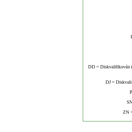
DD = Diskvalifikován (n
DJ = Diskvalif
P
SN
ZN =