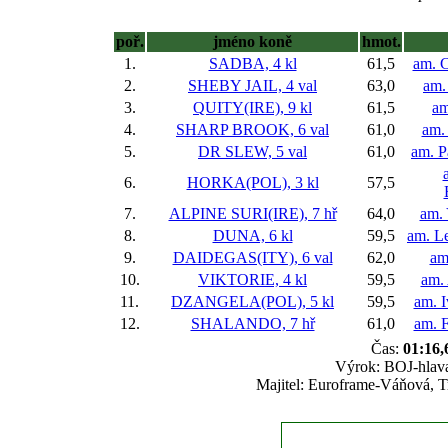
poř.
jméno koně
hmot.
1.
SADBA, 4 kl
61,5
am. 
2.
SHEBY JAIL, 4 val
63,0
am.
3.
QUITY(IRE), 9 kl
61,5
am
4.
SHARP BROOK, 6 val
61,0
am.
5.
DR SLEW, 5 val
61,0
am. P
6.
HORKA(POL), 3 kl
57,5
7.
ALPINE SURI(IRE), 7 hř
64,0
am.
8.
DUNA, 6 kl
59,5
am. L
9.
DAIDEGAS(ITY), 6 val
62,0
am
10.
VIKTORIE, 4 kl
59,5
am.
11.
DZANGELA(POL), 5 kl
59,5
am. 
12.
SHALANDO, 7 hř
61,0
am. 
Čas:
01:16,
Výrok: BOJ-hlava-
Majitel: Euroframe-Váňová, T