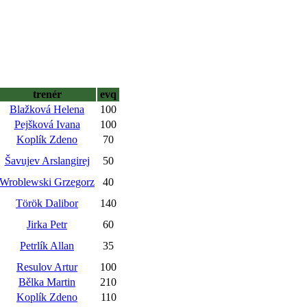
trenér
evq
Blažková Helena
100
Pejšková Ivana
100
Koplík Zdeno
70
Šavujev Arslangirej
50
Wroblewski Grzegorz
40
Török Dalibor
140
Jirka Petr
60
Petrlík Allan
35
Resulov Artur
100
Bělka Martin
210
Koplík Zdeno
110