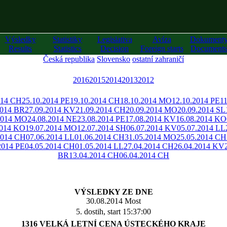
Výsledky
Statistiky
Legislativa
Avíza
Dokument
Results
Statistics
Decision
Foreign starts
Documents
Česká republika
Slovensko
ostatní zahraničí
2016
2015
2014
2013
2012
014 CH
25.10.2014 PE
19.10.2014 CH
18.10.2014 MO
12.10.2014 PE
11
2014 BR
27.09.2014 KV
21.09.2014 CH
20.09.2014 MO
20.09.2014 SL
2014 MO
24.08.2014 NE
23.08.2014 PE
17.08.2014 KV
16.08.2014 KO
2014 KO
19.07.2014 MO
12.07.2014 SH
06.07.2014 KV
05.07.2014 LL
2014 CH
07.06.2014 LL
01.06.2014 CH
31.05.2014 MO
25.05.2014 CH
2014 PE
04.05.2014 CH
01.05.2014 LL
27.04.2014 CH
26.04.2014 KV
BR
13.04.2014 CH
06.04.2014 CH
VÝSLEDKY ZE DNE
30.08.2014 Most
5. dostih, start 15:37:00
1316 VELKÁ LETNÍ CENA ÚSTECKÉHO KRAJE