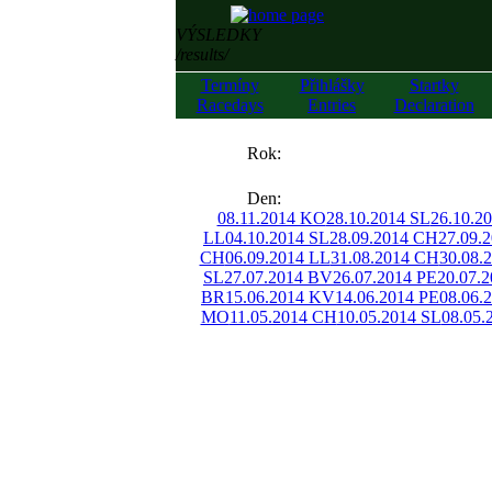
VÝSLEDKY
/results/
Termíny
Přihlášky
Startky
Racedays
Entries
Declaration
««
Rok:
»»
Den:
08.11.2014 KO
28.10.2014 SL
26.10.2
LL
04.10.2014 SL
28.09.2014 CH
27.09.
CH
06.09.2014 LL
31.08.2014 CH
30.08.
SL
27.07.2014 BV
26.07.2014 PE
20.07.
BR
15.06.2014 KV
14.06.2014 PE
08.06.
MO
11.05.2014 CH
10.05.2014 SL
08.05.