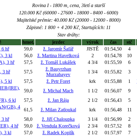
Rovina I - 1800 m, cena, 3letí a starší
120.000 Kč (60000 - 27600 - 18000 - 8400 - 6000)
Majitelské prémie: 40.000 Kč (20000 - 12000 - 8000)
Zápisné: 1 800 + 4 200 Kč, Startujících: 11
Stav dráhy:
ě
hmot.
jezdec
výrok
čas
stč
6 hř
59,0
ž. Jaromír Šafář
JISTĚ
01:54,50
4
, 3 kl
56,0
ž. Martina Havelková
2
01:54,78
10
, 3 hř
57,5
ž. Tomáš Lukášek
4 3/4
01:55,59
6
ž. Bauyrzhan
 3 hř
57,5
1 3/4
01:55,82
3
Murzabayev
, 5 kl
57,5
ž. Petr Foret
krk
01:55,88
1
ER(IRE),
59,0
ž. Michal Mach
1 1/2
01:56,07
9
, 6 kl
57,5
ž. Jan Rája
2 1/2
01:56,43
5
N(GB), 4
61,5
ž. Milan Zatloukal
krk
01:56,48
11
3 hř
58,0
ž. Jiří Chaloupka
3 1/4
01:56,99
2
), 4 hř
59,0
ž. Vendula Korečková
2 3/4
01:57,52
8
 3 kl
57,0
ž. Radek Koplík
2 1/2
01:57,97
7