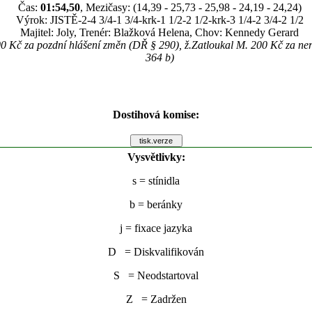
Čas:
01:54,50
, Mezičasy: (14,39 - 25,73 - 25,98 - 24,19 - 24,24)
Výrok: JISTĚ-2-4 3/4-1 3/4-krk-1 1/2-2 1/2-krk-3 1/4-2 3/4-2 1/2
Majitel: Joly, Trenér: Blažková Helena, Chov: Kennedy Gerard
00 Kč za pozdní hlášení změn (DŘ § 290), ž.Zatloukal M. 200 Kč za ner
364 b)
Dostihová komise:
Vysvětlivky:
s
= stínidla
b
= beránky
j
= fixace jazyka
D = Diskvalifikován
S = Neodstartoval
Z = Zadržen