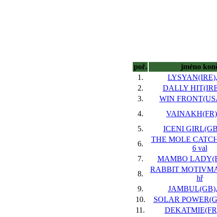
poř.
jméno kon
1.
LYSYAN(IRE), 
2.
DALLY HIT(IRE)
3.
WIN FRONT(USA)
4.
VAINAKH(FR),
5.
ICENI GIRL(GB)
THE MOLE CATCH
6.
6 val
7.
MAMBO LADY(FR)
RABBIT MOTIVMA
8.
hř
9.
JAMBUL(GB), 
10.
SOLAR POWER(GER
11.
DEKATMIE(FR),