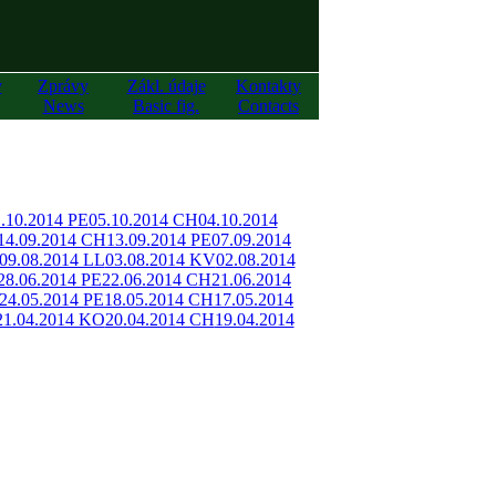
y
Zprávy
Zákl. údaje
Kontakty
News
Basic fig.
Contacts
.10.2014 PE
05.10.2014 CH
04.10.2014
14.09.2014 CH
13.09.2014 PE
07.09.2014
09.08.2014 LL
03.08.2014 KV
02.08.2014
28.06.2014 PE
22.06.2014 CH
21.06.2014
24.05.2014 PE
18.05.2014 CH
17.05.2014
21.04.2014 KO
20.04.2014 CH
19.04.2014